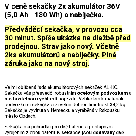
AKU zahradní technika
V ceně sekačky 2x akumulátor 36V
(5,0 Ah - 180 Wh) a nabíječka.
Aku křovinořezy a vyžínače
Aku pily
Předváděcí sekačka, v provozu cca
Aku sekačky
30 minut. Spíše ukázka na dlažbě před
Aku STIHL
prodejnou. Strav jako nový. Včetně
2ks akumulátorů a nabíječky. Plná
Aku AL-KO
záruka jako na nový stroj.
Štípačka na dřevo
VARI
Velmi oblíbená řada akumulátorových sekaček AL-KO.
Sekačka vás přesvědčí robustním
ocelovým podvozkem
a
nastavitelnou rychlostí pojezdu
. Vzhledem k materiálu
VARI malotraktory
podvozku si sekačka drží velmi dobrou hmotnost 34,3 kg.
VARI multifunkční nosiče
Sekačka je vyvinuta v Německu a vyráběná v Rakousku
město Obdach.
Sněhové frézy
Sekačka má přihrádku pro dvě baterie s postupným
vybíjením z obou baterií.
K sekačce jsou dodávány dvě