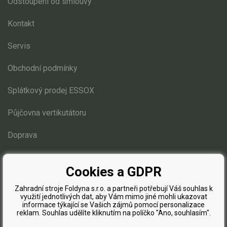
Odstoupení od smlouvy
Kontakt
Servis
Obchodní podmínky
Splátkový prodej ESSOX
Půjčovna vertikutátoru
Doprava
Blog
Cookies a GDPR
Zahradní stroje Foldyna s.r.o. a partneři potřebují Váš souhlas k
využití jednotlivých dat, aby Vám mimo jiné mohli ukazovat
informace týkající se Vašich zájmů pomocí personalizace
reklam. Souhlas udělíte kliknutím na políčko "Ano, souhlasím".