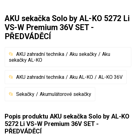
Mulčovače
AKU sekačka Solo by AL-KO 5272 Li
Křovinořezy a vyžínače
VS-W Premium 36V SET -
PŘEDVÁDĚCÍ
Benzínové křovinořezy a vyžínače
Aku křovinořezy a vyžínače
AKU zahradní technika
Aku sekačky
Aku
sekačky AL-KO
Motorové pily
AKU zahradní technika
Aku AL-KO
AL-KO 36V
Benzínové pily
Aku pily
Sekačky
Akumulátorové sekačky
Elektrické pily
Jednoruční pily
Popis produktu AKU sekačka Solo by AL-KO
Vyvětvovací pily
5272 Li VS-W Premium 36V SET -
PŘEDVÁDĚCÍ