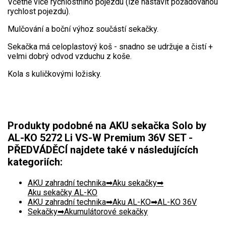
Včetně více rychlostního pojezdu (lze nastavit požadovanou
Elektrické čtyřkolky
rychlost pojezdu).
Náhradní díly
Mulčování a boční výhoz součástí sekačky.
Sekačka má celoplastový koš - snadno se udržuje a čistí +
Náhradní díly pro motorové pily
velmi dobrý odvod vzduchu z koše.
Zahradní traktory
Kola s kuličkovými ložisky.
Řetězové pily
Náhradní díly pro křovinořezy
Náhradní díly pro sekačky
Produkty podobné na AKU sekačka Solo by
AL-KO 5272 Li VS-W Premium 36V SET -
PŘEDVÁDĚCÍ najdete také v následujících
kategoriích:
AKU zahradní technika
Aku sekačky
Aku sekačky AL-KO
AKU zahradní technika
Aku AL-KO
AL-KO 36V
Sekačky
Akumulátorové sekačky