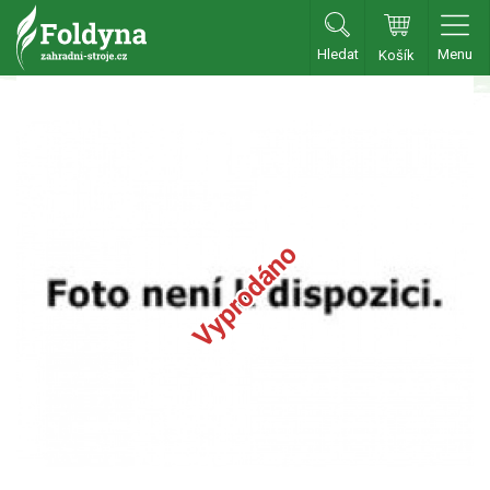
Hledat
Menu
Košík
Zahradní traktory
Zahradní traktory
Zahradní ridery
Aku traktory
Vyprodáno
Příslušenství
Sekačky
Benzínové sekačky
Akumulátorové sekačky
Robotické sekačky
Bubnové sekačky