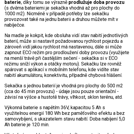
Vertikutátory
baterie
, díky tomu se výrazně
prodlužuje doba provozu
(s dvěma bateriemi je sekačka vhodná až pro plochy do
1000 m2). Nicméně v případě potřeby lze sekačku
Kultivátory
provozovat také na jednu baterii a druhou můžete mít v
nabíječce.
Nůžky na živý plot
Na madle je kokpit, kde obsluha vidí stav nabití jednotlivých
baterií, může si nastavit požadovanou rychlost pojezdu a
Vysavače a foukače
zároveň vidí jakou rychlost má nastavenou, dále si může
zapnout ECO režim pro prodloužení doby provozu (využijete
Elektrocentrály
na menší trávě při častějším sečení - sekačka si v ECO
režimu sníží výkon a otáčky motoru). Sekačku lze rovněž
Štěpkovače a drtiče
spárovat s aplikací v mobilním telefonu, kde vidíte stav
nabití akumulátoru, konektivitu, případně chybová hlášení.
Elektrické skútry
Sekačka s jednou baterií je vhodná pro plochy do 500 m2
(cca do 45 min provozu) - údaje jsou pouze orientační -
Elektrické tříkolky
závisí na výšce a hustotě trávy, vlhkost, sklon terénu, atd.
Výkonná baterie s napětím 36V, kapacitou 5 Ah s
Elektrické tříkolky pro seniory
využitelnou energií 180 Wh bez paměťového efektu a bez
samovybíjení, s ukazatelem stavu nabití. Doba nabíjení 5,0
Elektrické tříkolky pracovní
Ah baterie je 120 min.