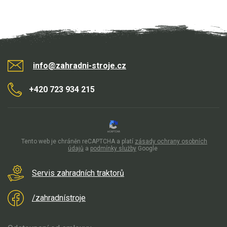
info@zahradni-stroje.cz
+420 723 934 215
Tento web je chráněn reCAPTCHA a platí
zásady ochrany osobních
údajů
a
podmínky služby
Google
Servis zahradních traktorů
/zahradnístroje