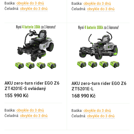
Vertikutátory
Baška:
obvykle do 3 dnů
Baška:
obvykle do 3 dnů
Čeladná:
obvykle do 3 dnů
Čeladná:
obvykle do 3 dnů
Kultivátory
Nůžky na živý plot
Vysavače a foukače
Elektrocentrály
Štěpkovače a drtiče
Elektrické skútry
AKU zero-turn rider EGO Z6
AKU zero-turn rider EGO Z6
ZT4201E-S ovládaný
ZT5201E-L
volantem
155 990 Kč
168 990 Kč
Elektrické tříkolky
Baška:
obvykle do 3 dnů
Baška:
obvykle do 3 dnů
Elektrické tříkolky pro seniory
Čeladná:
obvykle do 3 dnů
Čeladná:
obvykle do 3 dnů
Elektrické tříkolky pracovní