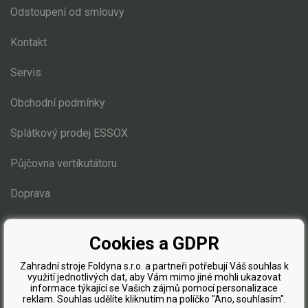
Odstoupení od smlouvy
Kontakt
Servis
Obchodní podmínky
Splátkový prodej ESSOX
Půjčovna vertikutátoru
Doprava
Blog
Cookies a GDPR
Zahradní stroje Foldyna s.r.o. a partneři potřebují Váš souhlas k
využití jednotlivých dat, aby Vám mimo jiné mohli ukazovat
informace týkající se Vašich zájmů pomocí personalizace
reklam. Souhlas udělíte kliknutím na políčko "Ano, souhlasím".