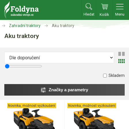
Hledat
Menu
Košík
Zahradní traktory
Aku traktory
Zahradní traktory
Aku traktory
Zahradní traktory
Zahradní ridery
Aku traktory
Příslušenství
Skladem
Sekačky
Značky a parametry
Benzínové sekačky
Novinka, možnost vyzkoušení
Novinka, možnost vyzkoušení
Akumulátorové sekačky
Robotické sekačky
Bubnové sekačky