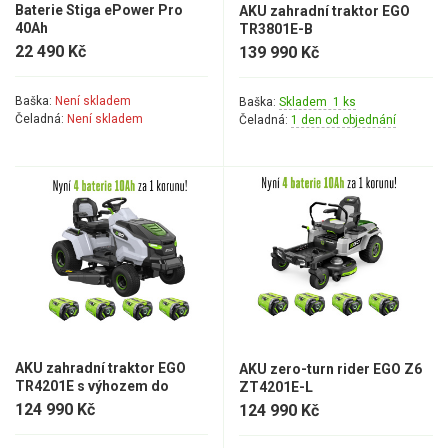
AKU zahradní technika
Baterie Stiga ePower Pro
AKU zahradní traktor EGO
40Ah
TR3801E-B
Aku křovinořezy a vyžínače
22 490 Kč
139 990 Kč
Aku pily
Baška:
Není skladem
Baška:
Skladem 1 ks
Aku sekačky
Čeladná:
Není skladem
Čeladná:
1 den od objednání
Aku STIHL
Aku AL-KO
Štípačka na dřevo
VARI
VARI malotraktory
VARI multifunkční nosiče
AKU zahradní traktor EGO
AKU zero-turn rider EGO Z6
TR4201E s výhozem do
ZT4201E-L
strany
124 990 Kč
Sněhové frézy
124 990 Kč