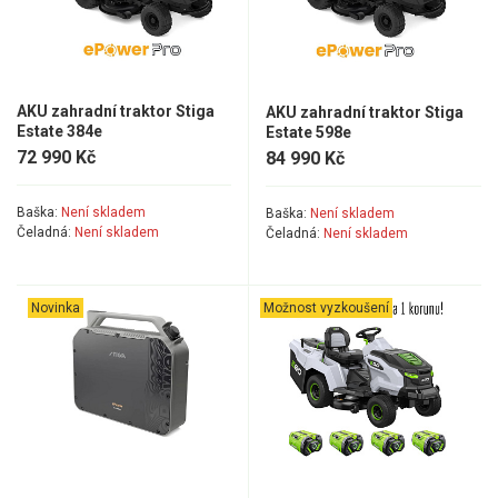
Mulčovače
Křovinořezy a vyžínače
AKU zahradní traktor Stiga
AKU zahradní traktor Stiga
Estate 384e
Estate 598e
Benzínové křovinořezy a vyžínače
72 990 Kč
84 990 Kč
Aku křovinořezy a vyžínače
Baška:
Není skladem
Baška:
Není skladem
Čeladná:
Není skladem
Čeladná:
Není skladem
Motorové pily
Benzínové pily
Novinka
Možnost vyzkoušení
Aku pily
Elektrické pily
Jednoruční pily
Vyvětvovací pily