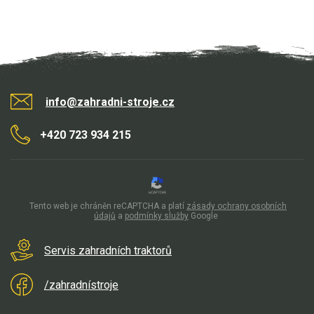
Elektrické čtyřkolky
Náhradní díly
Náhradní díly pro motorové pily
Zahradní traktory
info@zahradni-stroje.cz
Řetězové pily
+420 723 934 215
Náhradní díly pro křovinořezy
Náhradní díly pro sekačky
Tento web je chráněn reCAPTCHA a platí
zásady ochrany osobních
údajů
a
podmínky služby
Google
Servis zahradních traktorů
/zahradnístroje