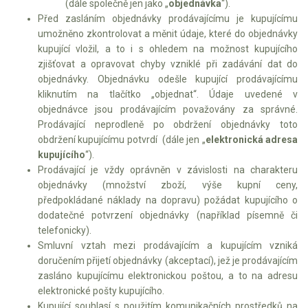
(dále společně jen jako „
objednávka
“).
Před zasláním objednávky prodávajícímu je kupujícímu
umožněno zkontrolovat a měnit údaje, které do objednávky
kupující vložil, a to i s ohledem na možnost kupujícího
zjišťovat a opravovat chyby vzniklé při zadávání dat do
objednávky. Objednávku odešle kupující prodávajícímu
kliknutím na tlačítko „objednat“. Údaje uvedené v
objednávce jsou prodávajícím považovány za správné.
Prodávající neprodleně po obdržení objednávky toto
obdržení kupujícímu potvrdí (dále jen „
elektronická adresa
kupujícího
“).
Prodávající je vždy oprávněn v závislosti na charakteru
objednávky (množství zboží, výše kupní ceny,
předpokládané náklady na dopravu) požádat kupujícího o
dodatečné potvrzení objednávky (například písemně či
telefonicky).
Smluvní vztah mezi prodávajícím a kupujícím vzniká
doručením přijetí objednávky (akceptací), jež je prodávajícím
zasláno kupujícímu elektronickou poštou, a to na adresu
elektronické pošty kupujícího.
Kupující souhlasí s použitím komunikačních prostředků na