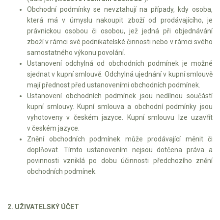
AKU zahradní technika
Obchodní podmínky se nevztahují na případy, kdy osoba,
která má v úmyslu nakoupit zboží od prodávajícího, je
Aku křovinořezy a vyžínače
právnickou osobou či osobou, jež jedná při objednávání
Aku pily
zboží v rámci své podnikatelské činnosti nebo v rámci svého
samostatného výkonu povolání.
Aku sekačky
Ustanovení odchylná od obchodních podmínek je možné
Aku STIHL
sjednat v kupní smlouvě. Odchylná ujednání v kupní smlouvě
mají přednost před ustanoveními obchodních podmínek.
Aku AL-KO
Ustanovení obchodních podmínek jsou nedílnou součástí
kupní smlouvy. Kupní smlouva a obchodní podmínky jsou
Štípačka na dřevo
vyhotoveny v českém jazyce. Kupní smlouvu lze uzavřít
v českém jazyce.
VARI
Znění obchodních podmínek může prodávající měnit či
doplňovat. Tímto ustanovením nejsou dotčena práva a
VARI malotraktory
povinnosti vzniklá po dobu účinnosti předchozího znění
obchodních podmínek.
VARI multifunkční nosiče
Sněhové frézy
2. UŽIVATELSKÝ ÚČET