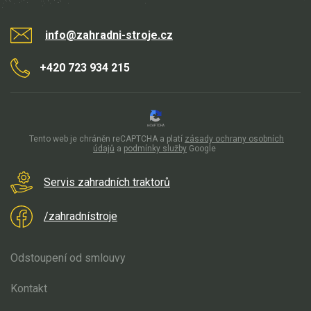
info@zahradni-stroje.cz
+420 723 934 215
Tento web je chráněn reCAPTCHA a platí
zásady ochrany osobních
údajů
a
podmínky služby
Google
Servis zahradních traktorů
/zahradnístroje
Odstoupení od smlouvy
Kontakt