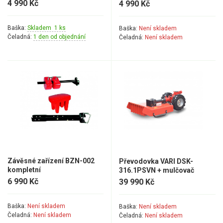
4 990 Kč
4 990 Kč
Baška:
Skladem 1 ks
Baška:
Není skladem
Čeladná:
1 den od objednání
Čeladná:
Není skladem
Závěsné zařízení BZN-002
Převodovka VARI DSK-
kompletní
316.1PSVN + mulčovač
Tajfun-52
6 990 Kč
39 990 Kč
Baška:
Není skladem
Baška:
Není skladem
Čeladná:
Není skladem
Čeladná:
Není skladem