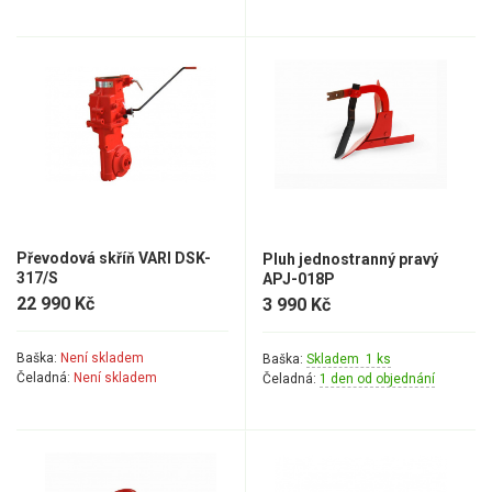
Převodová skříň VARI DSK-
Pluh jednostranný pravý
317/S
APJ-018P
22 990 Kč
3 990 Kč
Baška:
Není skladem
Baška:
Skladem 1 ks
Čeladná:
Není skladem
Čeladná:
1 den od objednání