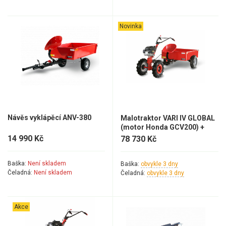
Novinka
Návěs vyklápěcí ANV-380
Malotraktor VARI IV GLOBAL
(motor Honda GCV200) +
vozík ANV-500
14 990 Kč
78 730 Kč
Baška:
Není skladem
Baška:
obvykle 3 dny
Čeladná:
Není skladem
Čeladná:
obvykle 3 dny
Akce