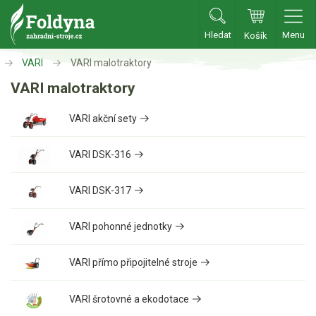
Hledat
Menu
Košík
Zahradní traktory
VARI
VARI malotraktory
VARI malotraktory
Zahradní traktory
VARI akční sety
Zahradní ridery
Aku traktory
VARI DSK-316
Příslušenství
VARI DSK-317
Sekačky
VARI pohonné jednotky
Benzínové sekačky
Akumulátorové sekačky
VARI přímo připojitelné stroje
Robotické sekačky
VARI šrotovné a ekodotace
Bubnové sekačky