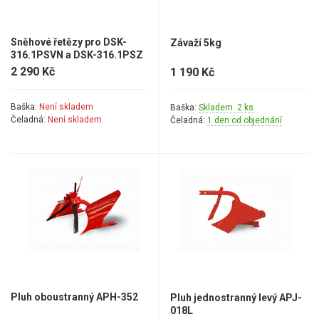
Aku křovinořezy a vyžínače
Sněhové řetězy pro DSK-
Závaží 5kg
Aku pily
316.1PSVN a DSK-316.1PSZ
2 290 Kč
1 190 Kč
Aku sekačky
Aku STIHL
Baška:
Není skladem
Baška:
Skladem 2 ks
Aku AL-KO
Čeladná:
Není skladem
Čeladná:
1 den od objednání
Štípačka na dřevo
VARI
VARI malotraktory
VARI akční sety
VARI DSK-316
Pluh oboustranný APH-352
Pluh jednostranný levý APJ-
VARI DSK-317
018L