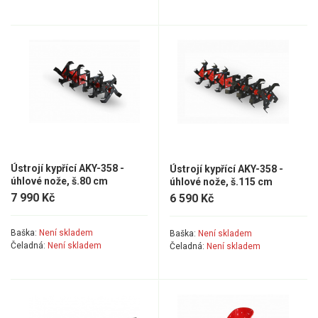
Elektrické skútry
Elektrické tříkolky
Elektrické tříkolky pro seniory
Elektrické tříkolky pracovní
Elektrické čtyřkolky
Náhradní díly
Ústrojí kypřící AKY-358 -
Ústrojí kypřící AKY-358 -
úhlové nože, š.80 cm
úhlové nože, š.115 cm
7 990 Kč
6 590 Kč
Náhradní díly pro motorové pily
Zahradní traktory
Baška:
Není skladem
Baška:
Není skladem
Čeladná:
Není skladem
Čeladná:
Není skladem
Řetězové pily
Náhradní díly pro křovinořezy
Náhradní díly pro sekačky