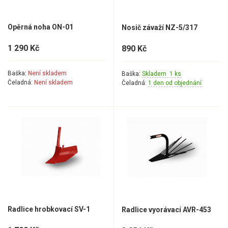
Opěrná noha ON-01
Nosič závaží NZ-5/317
1 290 Kč
890 Kč
Baška:
Není skladem
Baška:
Skladem 1 ks
Čeladná:
Není skladem
Čeladná:
1 den od objednání
Radlice hrobkovací SV-1
Radlice vyorávací AVR-453