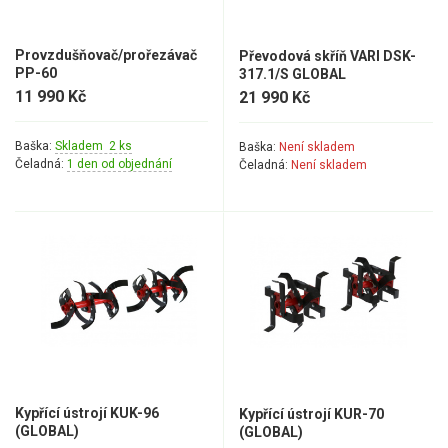
Provzdušňovač/prořezávač
Převodová skříň VARI DSK-
PP-60
317.1/S GLOBAL
11 990 Kč
21 990 Kč
Baška:
Skladem 2 ks
Baška:
Není skladem
Čeladná:
1 den od objednání
Čeladná:
Není skladem
Kypřící ústrojí KUK-96
Kypřící ústrojí KUR-70
(GLOBAL)
(GLOBAL)