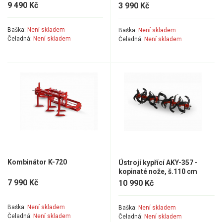
VARI pohonné jednotky
9 490 Kč
3 990 Kč
VARI přímo připojitelné stroje
VARI šrotovné a ekodotace
Baška:
Není skladem
Baška:
Není skladem
Čeladná:
Není skladem
Čeladná:
Není skladem
VARI multifunkční nosiče
Sněhové frézy
Vertikutátory
Kultivátory
Nůžky na živý plot
Vysavače a foukače
Kombinátor K-720
Ústrojí kypřící AKY-357 -
kopinaté nože, š.110 cm
Elektrocentrály
7 990 Kč
10 990 Kč
Štěpkovače a drtiče
Baška:
Není skladem
Baška:
Není skladem
Čeladná:
Není skladem
Čeladná:
Není skladem