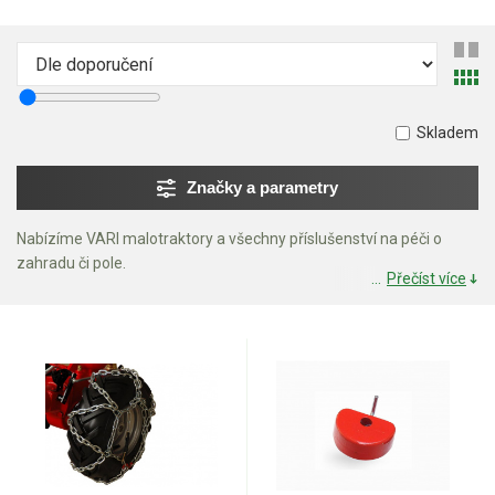
Mulčovače
Křovinořezy a vyžínače
Benzínové křovinořezy a vyžínače
Skladem
Aku křovinořezy a vyžínače
Značky a parametry
Motorové pily
Nabízíme VARI malotraktory a všechny příslušenství na péči o
zahradu či pole.
Přečíst více
Benzínové pily
Aku pily
Elektrické pily
Jednoruční pily
Vyvětvovací pily
AKU zahradní technika