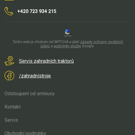
sortimentu stejně jako zahradní traktory nebo
bubnové sekačky
,
jsou vyráběny českou společností zajišťující ryze kvalitní zahradní
+420 723 934 215
techniku skvělého zpracování.
Vyberte si z nabídky VARI malotraktor, který vyhovuje všem vašim
požadavkům. K čemu budete jedinečnou techniku používat?
Tento web je chráněn reCAPTCHA a platí
zásady ochrany osobních
údajů
a
podmínky služby
Google
Servis zahradních traktorů
/zahradnístroje
Odstoupení od smlouvy
Kontakt
Servis
Obchodní podmínky