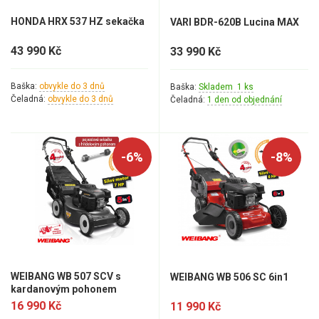
AKU zahradní technika
HONDA HRX 537 HZ sekačka
VARI BDR-620B Lucina MAX
Aku křovinořezy a vyžínače
43 990 Kč
33 990 Kč
Aku pily
Aku sekačky
Baška:
obvykle do 3 dnů
Baška:
Skladem 1 ks
Čeladná:
obvykle do 3 dnů
Čeladná:
1 den od objednání
Aku STIHL
Aku AL-KO
-6%
-8%
Štípačka na dřevo
VARI
VARI malotraktory
VARI multifunkční nosiče
WEIBANG WB 507 SCV s
WEIBANG WB 506 SC 6in1
kardanovým pohonem
Sněhové frézy
16 990 Kč
11 990 Kč