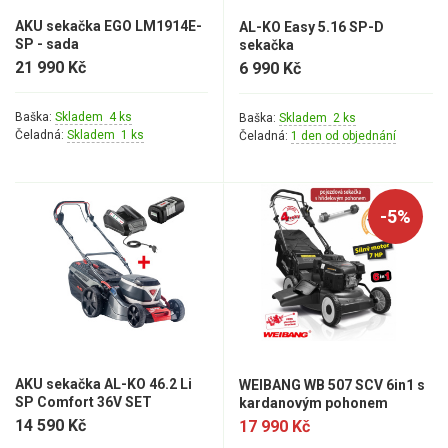
AKU sekačka EGO LM1914E-
AL-KO Easy 5.16 SP-D
SP - sada
sekačka
21 990 Kč
6 990 Kč
Baška:
Skladem 4 ks
Baška:
Skladem 2 ks
Čeladná:
Skladem 1 ks
Čeladná:
1 den od objednání
-5%
AKU sekačka AL-KO 46.2 Li
WEIBANG WB 507 SCV 6in1 s
SP Comfort 36V SET
kardanovým pohonem
14 590 Kč
17 990 Kč