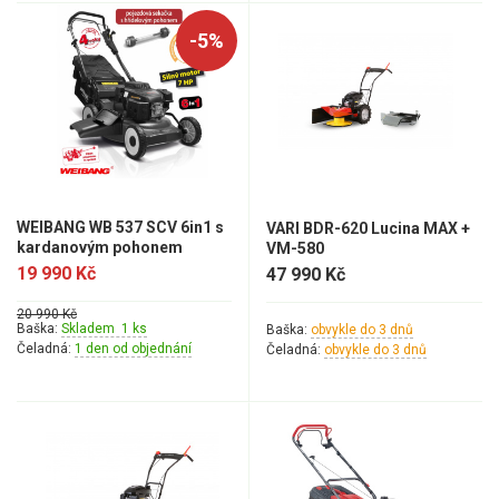
-5%
WEIBANG WB 537 SCV 6in1 s
VARI BDR-620 Lucina MAX +
kardanovým pohonem
VM-580
19 990 Kč
47 990 Kč
20 990 Kč
Baška:
Skladem 1 ks
Baška:
obvykle do 3 dnů
Čeladná:
1 den od objednání
Čeladná:
obvykle do 3 dnů