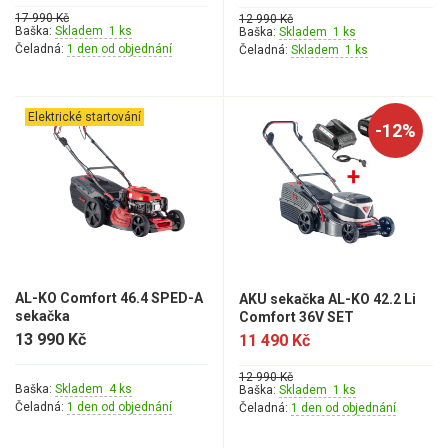
Vertikutátory
17 990 Kč
12 990 Kč
Baška:
Skladem 1 ks
Baška:
Skladem 1 ks
Čeladná:
Kultivátory
1 den od objednání
Čeladná:
Skladem 1 ks
Nůžky na živý plot
Elektrické startování
-12%
Vysavače a foukače
Elektrocentrály
Štěpkovače a drtiče
Elektrické skútry
AL-KO Comfort 46.4 SPED-A
AKU sekačka AL-KO 42.2 Li
sekačka
Comfort 36V SET
Elektrické tříkolky
13 990 Kč
11 490 Kč
Elektrické tříkolky pro seniory
12 990 Kč
Baška:
Skladem 4 ks
Baška:
Skladem 1 ks
Elektrické tříkolky pracovní
Čeladná:
1 den od objednání
Čeladná:
1 den od objednání