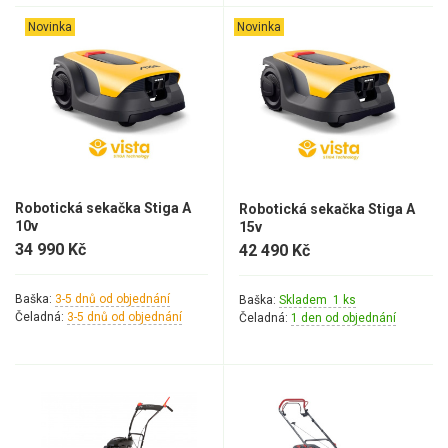
Elektrické čtyřkolky
Novinka
Novinka
Náhradní díly
Náhradní díly pro motorové pily
Zahradní traktory
Řetězové pily
Náhradní díly pro křovinořezy
Robotická sekačka Stiga A
Robotická sekačka Stiga A
10v
15v
Náhradní díly pro sekačky
34 990 Kč
42 490 Kč
Baška:
3-5 dnů od objednání
Baška:
Skladem 1 ks
Čeladná:
3-5 dnů od objednání
Čeladná:
1 den od objednání