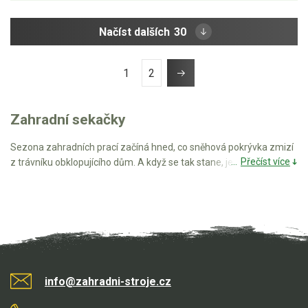
Načíst dalších
30
1
2
Zahradní sekačky
Sezona zahradních prací začíná hned, co sněhová pokrývka zmizí
Přečíst více
z trávníku obklopujícího dům. A když se tak stane, je zapotřebí mít
po ruce kvalitní sekačky, s nimiž se dá trávník po dlouhých měsících
znovu do pořádku. Jak vybrat sekačku? Nabízíme
benzínové
sekačky
vysoké kvality, stejně tak elektrické alternativy, díky nimž
se nebudete muset starat o to, jestli máte dostatek pohonného
motoru pro sekání zatravněné plochy rozlehající se kolem altánu.
Součástí nabízeného sortimentu jsou také
robotické sekačky
,
které jsou hitem posledních let.
info@zahradni-stroje.cz
Ať už zvolíte jakoukoli alternativu zahradní sekačky z naší nabídky,
pokaždé to bude správné rozhodnutí. V potaz berte jak velikost