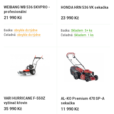
WEIBANG WB 536 SKVPRO -
HONDA HRN 536 VK sekačka
profesionální
21 990 Kč
23 990 Kč
Baška:
obvykle do týdne
Baška:
Skladem 5+ ks
Čeladná:
obvykle do týdne
Čeladná:
Skladem 1 ks
VARI HURRICANE F-550Z
AL-KO Premium 470 SP-A
vyžínač křovin
sekačka
35 990 Kč
11 990 Kč