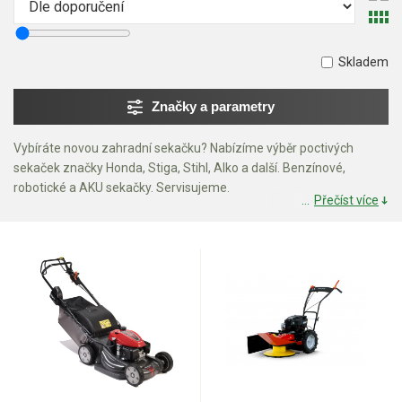
Mulčovače
Skladem
Křovinořezy a vyžínače
Značky a parametry
Benzínové křovinořezy a vyžínače
Aku křovinořezy a vyžínače
Vybíráte novou zahradní sekačku? Nabízíme výběr poctivých
sekaček značky Honda, Stiga, Stihl, Alko a další. Benzínové,
robotické a AKU sekačky. Servisujeme.
Motorové pily
Přečíst více
Benzínové pily
Aku pily
Elektrické pily
Jednoruční pily
Vyvětvovací pily