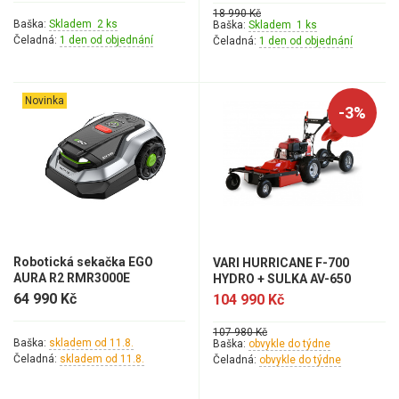
18 990 Kč
Baška:
Skladem 2 ks
Baška:
Skladem 1 ks
Čeladná:
1 den od objednání
Čeladná:
1 den od objednání
Novinka
-3%
Robotická sekačka EGO
VARI HURRICANE F-700
AURA R2 RMR3000E
HYDRO + SULKA AV-650
64 990 Kč
104 990 Kč
107 980 Kč
Baška:
skladem od 11.8.
Baška:
obvykle do týdne
Čeladná:
skladem od 11.8.
Čeladná:
obvykle do týdne