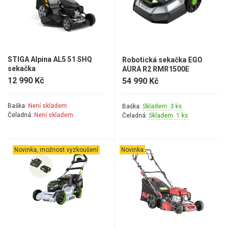
STIGA Alpina AL5 51 SHQ
Robotická sekačka EGO
sekačka
AURA R2 RMR1500E
12 990 Kč
54 990 Kč
Baška:
Není skladem
Baška:
Skladem 3 ks
Čeladná:
Není skladem
Čeladná:
Skladem 1 ks
Novinka, možnost vyzkoušení
Novinka