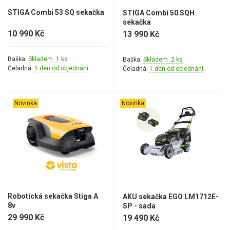
STIGA Combi 53 SQ sekačka
STIGA Combi 50 SQH
sekačka
10 990 Kč
13 990 Kč
Baška:
Skladem 1 ks
Baška:
Skladem 2 ks
Čeladná:
1 den od objednání
Čeladná:
1 den od objednání
Novinka
Novinka
Robotická sekačka Stiga A
AKU sekačka EGO LM1712E-
8v
SP - sada
29 990 Kč
19 490 Kč