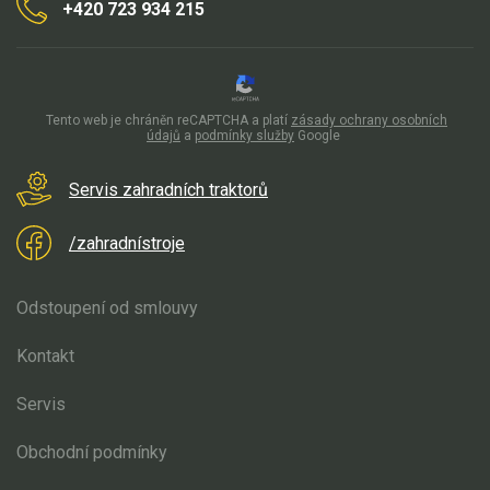
+420 723 934 215
pozemku, tak typ terénu, který se kolem domu rozléhá. Zatímco
rovinatý terén nepotřebuje příliš výkonný stroj, pozemek s
množstvím nerovností vyžaduje výkonnost už vyšší.
Jaký typ zahradního stroje vám učaruje na první dobrou? Dáte
Tento web je chráněn reCAPTCHA a platí
zásady ochrany osobních
přednost elektrickému nebo benzínovému provedení?
údajů
a
podmínky služby
Google
Servis zahradních traktorů
/zahradnístroje
Odstoupení od smlouvy
Kontakt
Servis
Obchodní podmínky