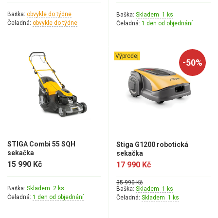
Baška:
obvykle do týdne
Baška:
Skladem 1 ks
Čeladná:
obvykle do týdne
Čeladná:
1 den od objednání
Výprodej
-50%
STIGA Combi 55 SQH
Stiga G1200 robotická
sekačka
sekačka
15 990 Kč
17 990 Kč
35 990 Kč
Baška:
Skladem 2 ks
Baška:
Skladem 1 ks
Čeladná:
1 den od objednání
Čeladná:
Skladem 1 ks