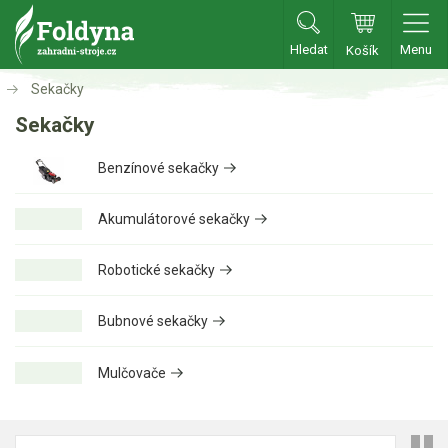
Hledat
Menu
Košík
Zahradní traktory
Sekačky
Sekačky
Zahradní traktory
Benzínové sekačky
Zahradní ridery
Aku traktory
Akumulátorové sekačky
Příslušenství
Robotické sekačky
Sekačky
Bubnové sekačky
Benzínové sekačky
Mulčovače
Akumulátorové sekačky
Robotické sekačky
Bubnové sekačky