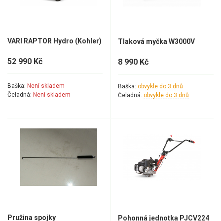
VARI RAPTOR Hydro (Kohler)
Tlaková myčka W3000V
52 990 Kč
8 990 Kč
Baška:
Není skladem
Baška:
obvykle do 3 dnů
Čeladná:
Není skladem
Čeladná:
obvykle do 3 dnů
Pružina spojky
Pohonná jednotka PJCV224