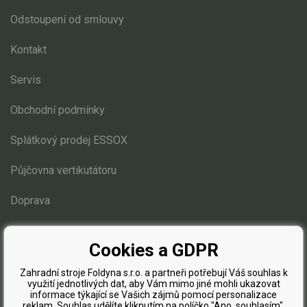
Odstoupení od smlouvy
Kontakt
Servis
Obchodní podmínky
Splátkový prodej ESSOX
Půjčovna vertikutátoru
Doprava
Blog
Cookies a GDPR
Zahradní stroje Foldyna s.r.o. a partneři potřebují Váš souhlas k
využití jednotlivých dat, aby Vám mimo jiné mohli ukazovat
informace týkající se Vašich zájmů pomocí personalizace
reklam. Souhlas udělíte kliknutím na políčko "Ano, souhlasím".