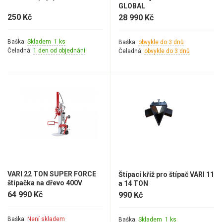
GLOBAL
250 Kč
28 990 Kč
Baška:
Skladem 1 ks
Baška:
obvykle do 3 dnů
Čeladná:
1 den od objednání
Čeladná:
obvykle do 3 dnů
VARI 22 TON SUPER FORCE
Štípací kříž pro štípač VARI 11
štípačka na dřevo 400V
a 14 TON
64 990 Kč
990 Kč
Baška:
Není skladem
Baška:
Skladem 1 ks