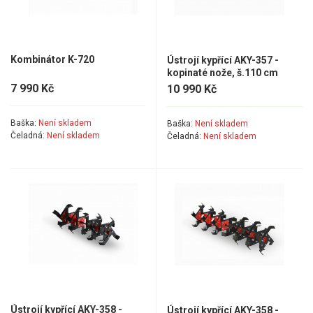
Elektrické čtyřkolky
Náhradní díly
Kombinátor K-720
Ústrojí kypřící AKY-357 -
kopinaté nože, š.110 cm
Náhradní díly pro motorové pily
7 990 Kč
10 990 Kč
Zahradní traktory
Řetězové pily
Baška:
Není skladem
Baška:
Není skladem
Čeladná:
Není skladem
Čeladná:
Není skladem
Náhradní díly pro křovinořezy
Náhradní díly pro sekačky
Ústrojí kypřící AKY-358 -
Ústrojí kypřící AKY-358 -