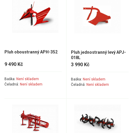
Vertikutátory
Kultivátory
Nůžky na živý plot
Vysavače a foukače
Pluh oboustranný APH-352
Pluh jednostranný levý APJ-
Elektrocentrály
018L
9 490 Kč
3 990 Kč
Štěpkovače a drtiče
Baška:
Není skladem
Baška:
Není skladem
Elektrické skútry
Čeladná:
Není skladem
Čeladná:
Není skladem
Elektrické tříkolky
Elektrické tříkolky pro seniory
Elektrické tříkolky pracovní