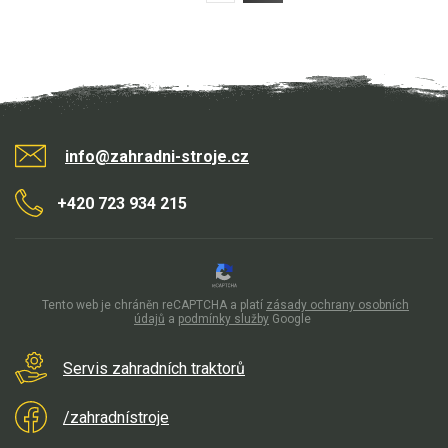
info@zahradni-stroje.cz
+420 723 934 215
Tento web je chráněn reCAPTCHA a platí
zásady ochrany osobních
údajů
a
podmínky služby
Google
Servis zahradních traktorů
/zahradnístroje