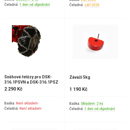
AKU zahradní technika
Čeladná:
1 den od objednání
Čeladná:
září 2026
Aku křovinořezy a vyžínače
Aku pily
Aku sekačky
Aku STIHL
Aku AL-KO
Štípačka na dřevo
Sněhové řetězy pro DSK-
Závaží 5kg
VARI
316.1PSVN a DSK-316.1PSZ
2 290 Kč
1 190 Kč
VARI malotraktory
Baška:
Není skladem
VARI multifunkční nosiče
Baška:
Skladem 2 ks
Čeladná:
Není skladem
Čeladná:
1 den od objednání
Sněhové frézy