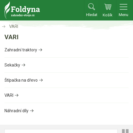
Hledat
Menu
Košík
VARI
Zahradní traktory
VARI
Zahradní traktory
Zahradní traktory
Zahradní ridery
Aku traktory
Sekačky
Příslušenství
Štípačka na dřevo
Sekačky
VARI
Benzínové sekačky
Náhradní díly
Akumulátorové sekačky
Robotické sekačky
Bubnové sekačky