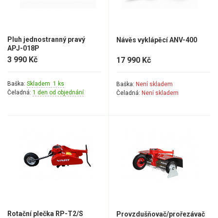
Pluh jednostranný pravý
Návěs vyklápěcí ANV-400
APJ-018P
3 990 Kč
17 990 Kč
Baška:
Skladem 1 ks
Baška:
Není skladem
Čeladná:
1 den od objednání
Čeladná:
Není skladem
Rotační plečka RP-T2/S
Provzdušňovač/prořezávač