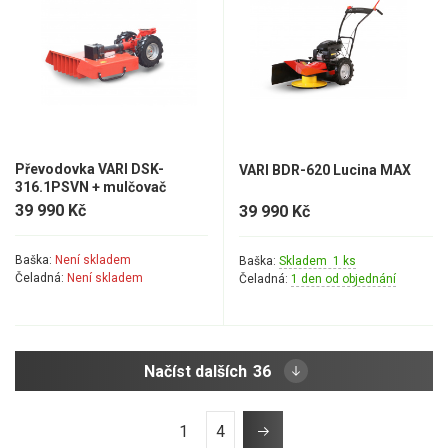
Převodovka VARI DSK-
VARI BDR-620 Lucina MAX
316.1PSVN + mulčovač
Tajfun-52
39 990 Kč
39 990 Kč
Baška:
Není skladem
Baška:
Skladem 1 ks
Čeladná:
Není skladem
Čeladná:
1 den od objednání
Načíst dalších
36
1
4