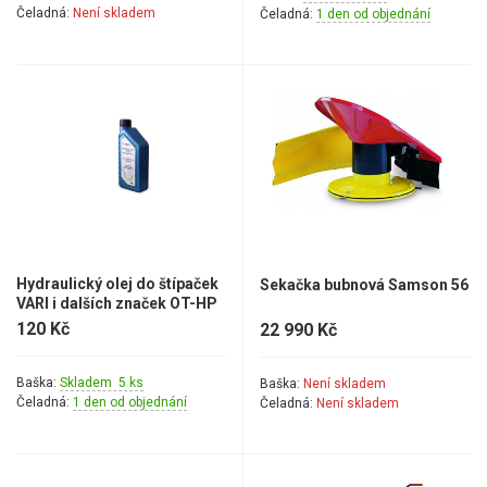
Čeladná:
Není skladem
Čeladná:
1 den od objednání
Hydraulický olej do štípaček
Sekačka bubnová Samson 56
VARI i dalších značek OT-HP
32 (ISO VG 32) – 1L
120 Kč
22 990 Kč
Baška:
Skladem 5 ks
Baška:
Není skladem
Čeladná:
1 den od objednání
Čeladná:
Není skladem