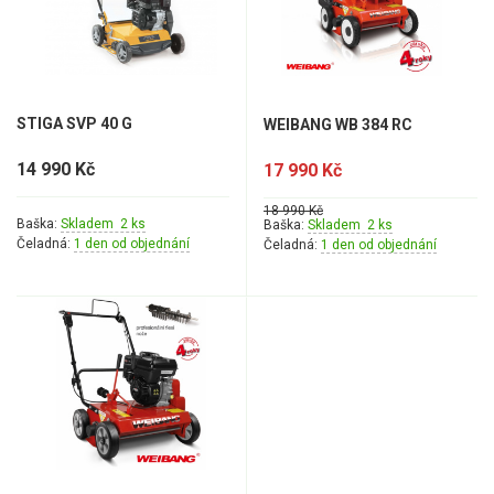
Aku křovinořezy a vyžínače
Aku pily
Aku sekačky
STIGA SVP 40 G
WEIBANG WB 384 RC
Aku STIHL
14 990 Kč
17 990 Kč
Aku AL-KO
18 990 Kč
Baška:
Skladem 2 ks
Baška:
Skladem 2 ks
Štípačka na dřevo
Čeladná:
1 den od objednání
Čeladná:
1 den od objednání
VARI
VARI malotraktory
VARI multifunkční nosiče
Sněhové frézy