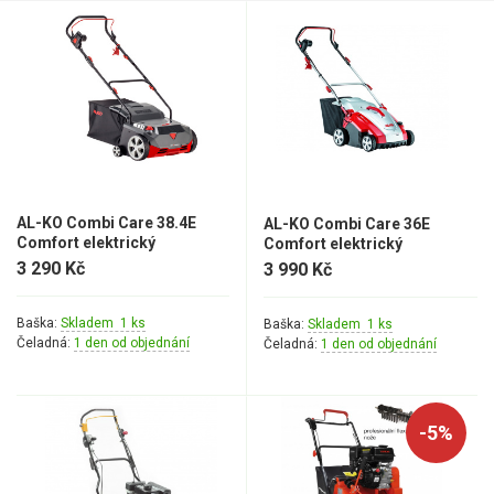
Mulčovače
Křovinořezy a vyžínače
Benzínové křovinořezy a vyžínače
Aku křovinořezy a vyžínače
Motorové pily
AL-KO Combi Care 38.4E
AL-KO Combi Care 36E
Comfort elektrický
Comfort elektrický
provzdušňovač a
provzdušňovač a vertikutátor
3 290 Kč
3 990 Kč
Benzínové pily
vertikutátor
Aku pily
Baška:
Skladem 1 ks
Baška:
Skladem 1 ks
Čeladná:
1 den od objednání
Čeladná:
1 den od objednání
Elektrické pily
Jednoruční pily
Vyvětvovací pily
-5%
AKU zahradní technika