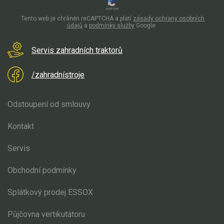
Elektrické tříkolky pro seniory
Tento web je chráněn reCAPTCHA a platí
zásady ochrany osobních
Elektrické tříkolky pracovní
údajů
a
podmínky služby
Google
Servis zahradních traktorů
Elektrické čtyřkolky
Náhradní díly
/zahradnístroje
Náhradní díly pro motorové pily
Odstoupení od smlouvy
Zahradní traktory
Kontakt
Řetězové pily
Náhradní díly pro křovinořezy
Servis
Náhradní díly pro sekačky
Obchodní podmínky
Splátkový prodej ESSOX
Půjčovna vertikutátoru