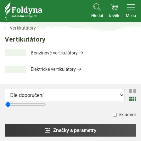
Hledat
Menu
Košík
Zahradní traktory
Vertikutátory
Vertikutátory
Zahradní traktory
Benzínové vertikulátory
Zahradní ridery
Aku traktory
Elektrické vertikulátory
Příslušenství
Sekačky
Benzínové sekačky
Skladem
Akumulátorové sekačky
Robotické sekačky
Značky a parametry
Bubnové sekačky