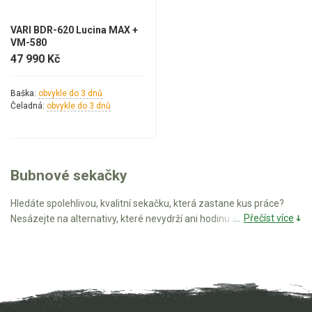
Vertikutátory
VARI BDR-620 Lucina MAX +
Kultivátory
VM-580
47 990 Kč
Nůžky na živý plot
Baška:
obvykle do 3 dnů
Vysavače a foukače
Čeladná:
obvykle do 3 dnů
Elektrocentrály
Štěpkovače a drtiče
Bubnové sekačky
Elektrické skútry
Hledáte spolehlivou, kvalitní sekačku, která zastane kus práce?
Přečíst více
Nesázejte na alternativy, které nevydrží ani hodinu aktivní práce.
Elektrické tříkolky
Raději dejte přednost takové verzi, jež je šetrnější k tradičnímu
sečení kosou, navíc vás během sečení nenechá ve štychu.
Elektrické tříkolky pro seniory
Posekejte trávník na celé zahradě na jeden ráz díky bubnovým
sekačkám
VARI
, které se dostávají v posledních letech do popředí
Elektrické tříkolky pracovní
stejně jako
robotické sekačky
.