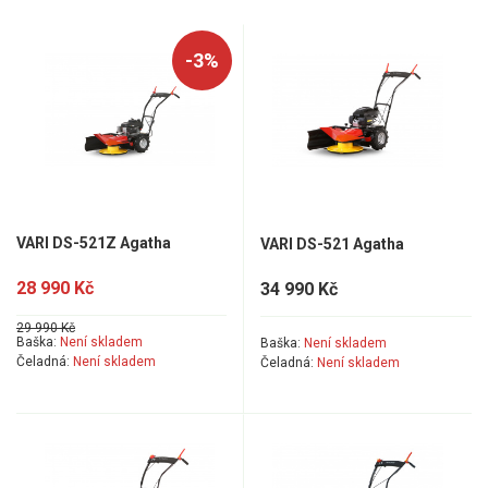
Mulčovače
-3%
Křovinořezy a vyžínače
Benzínové křovinořezy a vyžínače
Aku křovinořezy a vyžínače
Motorové pily
VARI DS-521Z Agatha
VARI DS-521 Agatha
28 990 Kč
34 990 Kč
Benzínové pily
Aku pily
29 990 Kč
Baška:
Není skladem
Baška:
Není skladem
Elektrické pily
Čeladná:
Není skladem
Čeladná:
Není skladem
Jednoruční pily
Vyvětvovací pily