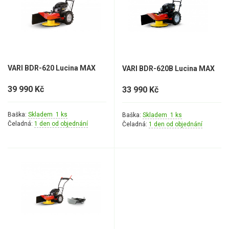
AKU zahradní technika
Aku křovinořezy a vyžínače
Aku pily
Aku sekačky
VARI BDR-620 Lucina MAX
VARI BDR-620B Lucina MAX
Aku STIHL
39 990 Kč
33 990 Kč
Aku AL-KO
Baška:
Skladem 1 ks
Baška:
Skladem 1 ks
Štípačka na dřevo
Čeladná:
1 den od objednání
Čeladná:
1 den od objednání
VARI
VARI malotraktory
VARI multifunkční nosiče
Sněhové frézy