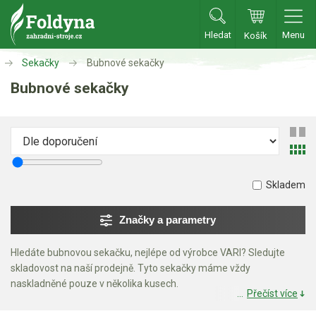
Hledat
Menu
Košík
Zahradní traktory
Sekačky
Bubnové sekačky
Bubnové sekačky
Zahradní traktory
Zahradní ridery
Aku traktory
Příslušenství
Skladem
Sekačky
Značky a parametry
Benzínové sekačky
Hledáte bubnovou sekačku, nejlépe od výrobce VARI? Sledujte
skladovost na naší prodejně. Tyto sekačky máme vždy
Akumulátorové sekačky
naskladněné pouze v několika kusech.
Robotické sekačky
Přečíst více
Bubnové sekačky