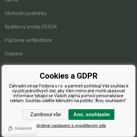
Obchodní podmínky
Splátkový prodej ESSOX
Půjčovna vertikutátoru
Doprava
Blog
Cookies a GDPR
Zahradní stroje Foldyna s.r.o. a partneři potřebují Váš souhlas k
využití jednotlivých dat, aby Vám mimo jiné mohli ukazovat
informace týkající se Vašich zájmů pomocí personalizace
reklam. Souhlas udělíte kliknutím na políčko "Ano, souhlasím".
Zamítnout vše
Ano, souhlasím
Podrobné nastavení s vysvětlením zde
Soukromí
Tvorba a pronájem eshopů
BINARGON.cz