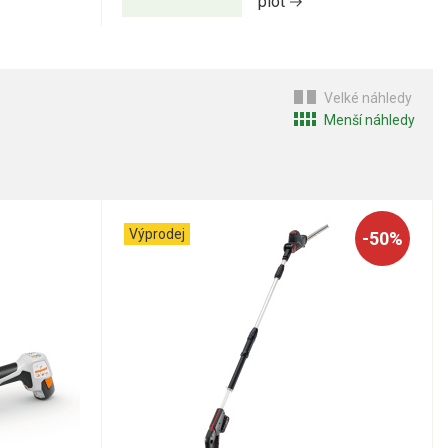
plot
Velké náhledy
Menší náhledy
Výprodej
-50%