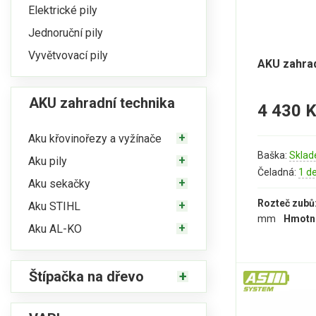
Elektrické pily
Jednoruční pily
Vyvětvovací pily
AKU zahrad
AKU zahradní technika
4 430 
Aku křovinořezy a vyžínače
Baška:
Sklad
Aku pily
Čeladná:
1 d
Aku sekačky
Rozteč zubů
Aku STIHL
mm
Hmotn
Aku AL-KO
Štípačka na dřevo