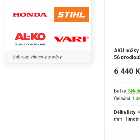
AKU nůžky 
Zobrazit všechny značky
56 prodlo
6 440 
Baška:
Sklad
Čeladná:
1 d
Délka lišty:
4
mm
Hmotn