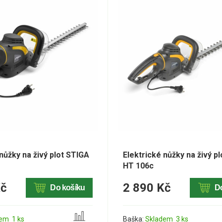
nůžky na živý plot STIGA
Elektrické nůžky na živý p
HT 106c
Kč
2 890 Kč
Do košíku
D
em 1 ks
Baška:
Skladem 3 ks