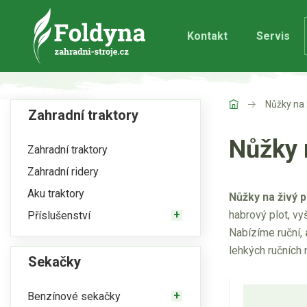
Kontakt
Servis
Nůžky na 
Zahradní traktory
Nůžky n
Zahradní traktory
Zahradní ridery
Aku traktory
Nůžky na živý p
habrový plot, vy
Příslušenství
Nabízíme ruční,
lehkých ručních 
Sekačky
komfort obsluhy
Benzínové sekačky