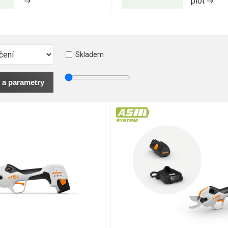
plot
Skladem
 a parametry