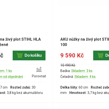
na živý plot STIHL HLA
AKU nůžky na živý plot ST
užené
100
Kč
9 590 Kč
Do košíku
D
10 490 Kč
em 1 ks
Baška:
Skladem 3 ks
Porovnat
en od objednání
Čeladná:
Skladem 4 ks
7 cm
Rozteč zubů:
30
Délka lišty:
60 cm
Rozteč zub
ost:
3,8 kg bez akumulátoru
mm
Hmotnost:
3,7 kg bez ak