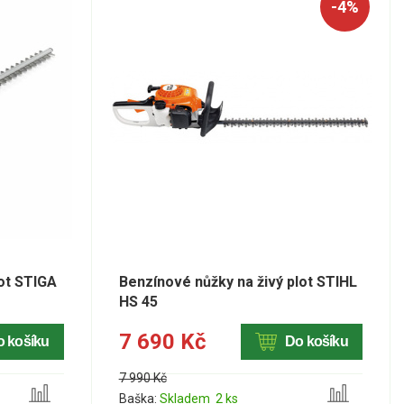
-4%
lot STIGA
Benzínové nůžky na živý plot STIHL
HS 45
7 690 Kč
o košíku
Do košíku
7 990 Kč
Baška:
Skladem 2 ks