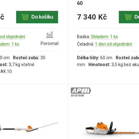
60
Kč
7 340 Kč
Do košíku
D
 od objednání
Baška:
Skladem 1 ks
Porovnat
adem 1 ks
Čeladná:
1 den od objednání
0 cm
Rozteč zubů:
30
Délka lišty:
60 cm
Rozteč zub
ost:
3,7 kg včetně
mm
Hmotnost:
3,5 kg bez ak
 AK 10