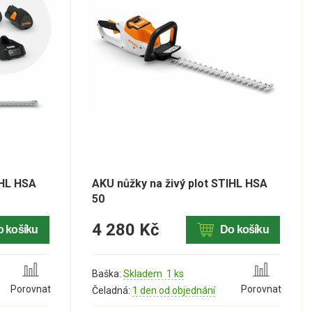
IHL HSA
AKU nůžky na živý plot STIHL HSA
50
4 280 Kč
o košíku
Do košíku
Baška:
Skladem 1 ks
Porovnat
Porovnat
Čeladná:
1 den od objednání