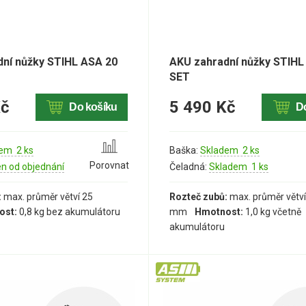
ní nůžky STIHL ASA 20
AKU zahradní nůžky STIHL
SET
Kč
5 490 Kč
Do košíku
D
em 2 ks
Baška:
Skladem 2 ks
Porovnat
en od objednání
Čeladná:
Skladem 1 ks
:
max. průměr větví 25
Rozteč zubů:
max. průměr větví
ost:
0,8 kg bez akumulátoru
mm
Hmotnost:
1,0 kg včetně
akumulátoru