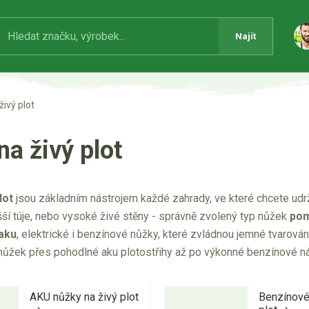
Najít
živý plot
a živý plot
lot
jsou základním nástrojem každé zahrady, ve které chcete udrž
šší túje, nebo vysoké živé stěny - správně zvolený typ nůžek
pom
aku
, elektrické i benzínové nůžky, které zvládnou jemné tvarová
nůžek přes pohodlné aku plotostřihy až po výkonné benzínové nás
.
AKU nůžky na živý plot
Benzínové