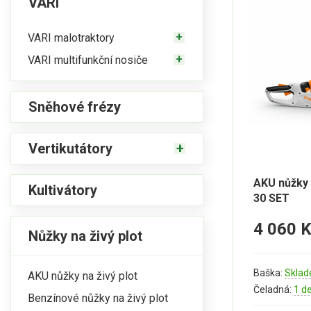
VARI
VARI malotraktory
VARI multifunkční nosiče
Sněhové frézy
Vertikutátory
AKU nůžky 
Kultivátory
30 SET
4 060 
Nůžky na živý plot
Baška:
Sklad
AKU nůžky na živý plot
Čeladná:
1 d
Benzínové nůžky na živý plot