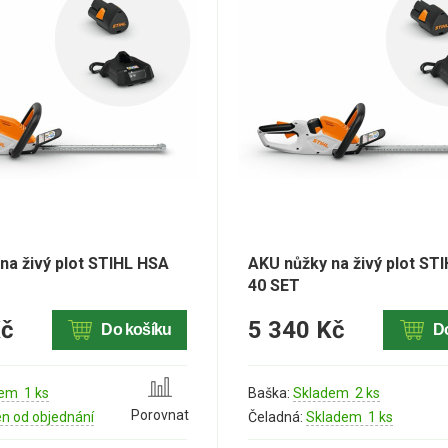
na živý plot STIHL HSA
AKU nůžky na živý plot ST
40 SET
Kč
5 340 Kč
Do košíku
D
em 1 ks
Baška:
Skladem 2 ks
Porovnat
en od objednání
Čeladná:
Skladem 1 ks