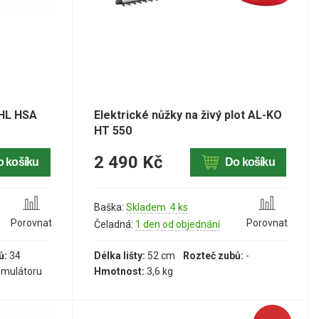
IHL HSA
Elektrické nůžky na živý plot AL-KO
HT 550
2 490 Kč
o košíku
Do košíku
Baška:
Skladem 4 ks
Porovnat
Porovnat
Čeladná:
1 den od objednání
ů:
34
Délka lišty:
52 cm
Rozteč zubů:
-
umulátoru
Hmotnost:
3,6 kg