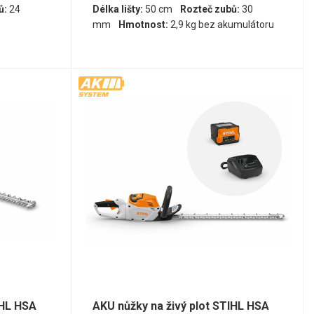
ů:
24
Délka lišty:
50 cm
Rozteč zubů:
30
mm
Hmotnost:
2,9 kg bez akumulátoru
IHL HSA
AKU nůžky na živý plot STIHL HSA