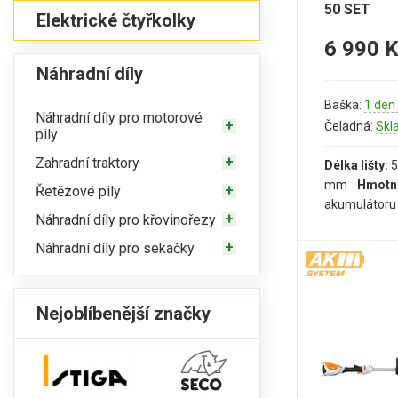
50 SET
Elektrické čtyřkolky
6 990 
Náhradní díly
Baška:
1 den
Náhradní díly pro motorové
Čeladná:
Skl
pily
Zahradní traktory
Délka lišty:
5
mm
Hmotn
Řetězové pily
akumulátoru
Náhradní díly pro křovinořezy
Náhradní díly pro sekačky
Nejoblíbenější značky