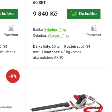
60 SET
9 840 Kč
o košíku
Do košíku
Baška:
Skladem 1 ks
Porovnat
Porovnat
Čeladná:
Skladem 1 ks
ů:
34
Délka lišty:
60 cm
Rozteč zubů:
34
umulátoru
mm
Hmotnost:
4,3 kg včetně
akumulátoru AK 10
-9%