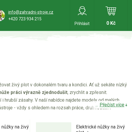
info@zahradni-stroje.cz
+420 723 934 215
0 Kč
Přihlásit
ovat živý plot v dokonalém tvaru a kondici. Ať už sekáte nízký
ůže práci výrazně zjednodušit
, zrychlit a zpřesnit.
ní i hrubší zásahy. V naší nabídce najdete modely od malých
Přečíst více
troje - vždy s ohledem na rozsah práce, druh rostlin i
 nůžky na živý
Elektrické nůžky na živý