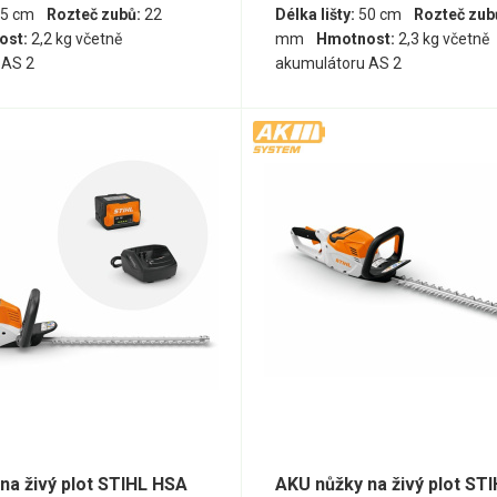
5 cm
Rozteč zubů:
22
Délka lišty:
50 cm
Rozteč zub
ost:
2,2 kg včetně
mm
Hmotnost:
2,3 kg včetně
 AS 2
akumulátoru AS 2
na živý plot STIHL HSA
AKU nůžky na živý plot ST