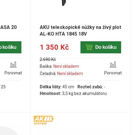
 ASA 20
AKU teleskopické nůžky na živý plot
AL-KO HTA 1845 18V
1 350 Kč
o košíku
Do košíku
2 690 Kč
Baška:
Není skladem
Porovnat
Porovnat
Čeladná:
Není skladem
 25
Délka lišty:
45 cm
Rozteč zubů:
-
Hmotnost:
3,5 kg bez akumulátoru