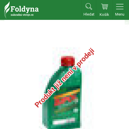
Hledat
Menu
Košík
Zahradní traktory
Zahradní traktory
Zahradní ridery
Produkt již není v prodeji
Aku traktory
Příslušenství
Sekačky
Benzínové sekačky
Akumulátorové sekačky
Robotické sekačky
Bubnové sekačky