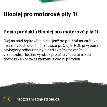
Mulčovače
Bioolej pro motorové pily 1l
Křovinořezy a vyžínače
Benzínové křovinořezy a vyžínače
Popis produktu Bioolej pro motorové pily 1l
Aku křovinořezy a vyžínače
Olej na bázi řepkového oleje, jenž se používá na ztrátové
mazání všech druhů lišt a řetězů pi. Olej BIPOL je výborně
Motorové pily
biologicky odbouratelný s perfektními mazacími
vlastnostmi. Ideální výrobek pro užití všude tam, kde
dochází ke kontaktu zařízení s okolní přírodou.
Benzínové pily
Aku pily
Elektrické pily
Jednoruční pily
Vyvětvovací pily
info@zahradni-stroje.cz
AKU zahradní technika