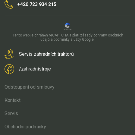
+420 723 934 215
Aku křovinořezy a vyžínače
Aku pily
Aku sekačky
Tento web je chráněn reCAPTCHA a platí
zásady ochrany osobních
údajů
a
podmínky služby
Google
Aku STIHL
Aku AL-KO
Servis zahradních traktorů
Štípačka na dřevo
/zahradnístroje
VARI
Odstoupení od smlouvy
VARI malotraktory
Kontakt
VARI multifunkční nosiče
Servis
Sněhové frézy
Obchodní podmínky
Vertikutátory