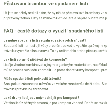
Vertikutátory
Pěstování brambor ve spadaném listí
Kultivátory
Už jste se někdy setkali s tím, že by někdo pěstoval své brambory ve s
připravený záhon. Listy se mírně rozloží do jara a na jaro budete mít 
Nůžky na živý plot
FAQ - časté dotazy o využití spadaného listí
Vysavače a foukače
Je nutné spadané listí ze zahrady vždy odstraňovat?
Elektrocentrály
Spadané listí nemusí být vždy problém, pokud je využito správným zp
trávníku vytvořilo silnou vrstvu. Ta by totiž mohla bránit přístupu svět
Štěpkovače a drtiče
Jak listí správně přidávat do kompostu?
Listí je vhodné kombinovat s jiným organickým materiálem, například s
Elektrické skútry
může proces rozkladu zpomalit. Je proto dobré vrstvy kompostu pra
Elektrické tříkolky
Může spadané listí poškodit trávník?
Ano, pokud zůstane na trávníku ve velkém množství a delší dobu. Silná v
trávníku pravidelně shrabovat.
Elektrické tříkolky pro seniory
Elektrické tříkolky pracovní
Jaké druhy listí jsou nejvhodnější pro kompost?
Většina listí z běžných stromů je pro kompost vhodná. Dobře se rozklád