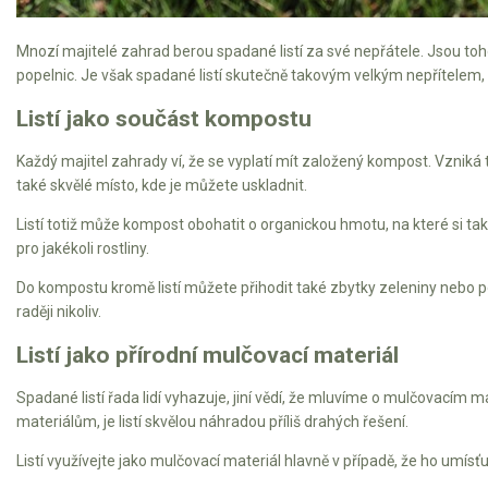
AKU zahradní technika
Mnozí majitelé zahrad berou spadané listí za své nepřátele. Jsou t
Aku křovinořezy a vyžínače
popelnic. Je však spadané listí skutečně takovým velkým nepřítele
Aku pily
Listí jako součást kompostu
Aku sekačky
Aku STIHL
Každý majitel zahrady ví, že se vyplatí mít založený kompost. Vzniká 
také skvělé místo, kde je můžete uskladnit.
Aku AL-KO
Listí totiž může kompost obohatit o organickou hmotu, na které si ta
Štípačka na dřevo
pro jakékoli rostliny.
Do kompostu kromě listí můžete přihodit také zbytky zeleniny nebo 
VARI
raději nikoliv.
Listí jako přírodní mulčovací materiál
VARI malotraktory
VARI multifunkční nosiče
Spadané listí řada lidí vyhazuje, jiní vědí, že mluvíme o mulčovac
materiálům, je listí skvělou náhradou příliš drahých řešení.
Sněhové frézy
Listí využívejte jako mulčovací materiál hlavně v případě, že ho umísť