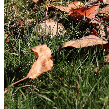
Mulčovače
Křovinořezy a vyžínače
Benzínové křovinořezy a vyžínače
Aku křovinořezy a vyžínače
Motorové pily
Benzínové pily
Aku pily
Elektrické pily
Jednoruční pily
Vyvětvovací pily