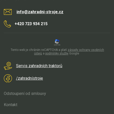
info@zahradni-stroje.cz
+420 723 934 215
Tento web je chráněn reCAPTCHA a platí
zásady ochrany osobních
údajů
a
podmínky služby
Google
Servis zahradních traktorů
/zahradnístroje
Odstoupení od smlouvy
Kontakt