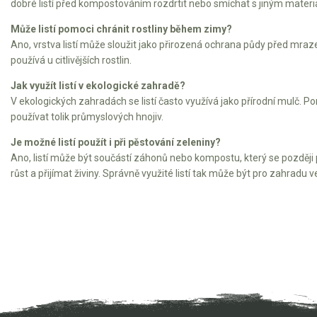
dobré listí před kompostováním rozdrtit nebo smíchat s jiným materi
Elektrické čtyřkolky
Může listí pomoci chránit rostliny během zimy?
Náhradní díly
Ano, vrstva listí může sloužit jako přirozená ochrana půdy před mra
používá u citlivějších rostlin.
Náhradní díly pro motorové pily
Jak využít listí v ekologické zahradě?
Zahradní traktory
V ekologických zahradách se listí často využívá jako přírodní mulč. 
používat tolik průmyslových hnojiv.
Řetězové pily
Je možné listí použít i při pěstování zeleniny?
Náhradní díly pro křovinořezy
Ano, listí může být součástí záhonů nebo kompostu, který se později p
Náhradní díly pro sekačky
růst a přijímat živiny. Správně využité listí tak může být pro zahradu v