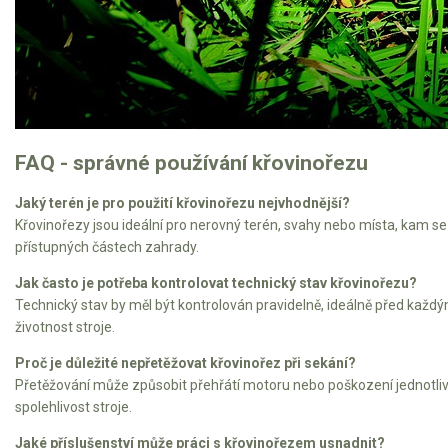
Vertikutátory
Kultivátory
Nůžky na živý plot
Vysavače a foukače
FAQ - správné používání křovinořezu
Elektrocentrály
Jaký terén je pro použití křovinořezu nejvhodnější?
Křovinořezy jsou ideální pro nerovný terén, svahy nebo místa, kam s
Štěpkovače a drtiče
přístupných částech zahrady.
Elektrické skútry
Jak často je potřeba kontrolovat technický stav křovinořezu?
Technický stav by měl být kontrolován pravidelně, ideálně před každý
Elektrické tříkolky
životnost stroje.
Proč je důležité nepřetěžovat křovinořez při sekání?
Elektrické tříkolky pro seniory
Přetěžování může způsobit přehřátí motoru nebo poškození jednotlivýc
Elektrické tříkolky pracovní
spolehlivost stroje.
Jaké příslušenství může práci s křovinořezem usnadnit?