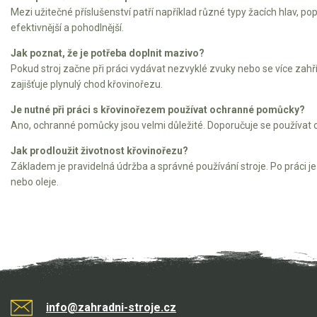
Elektrické čtyřkolky
Mezi užitečné příslušenství patří například různé typy žacích hlav, 
efektivnější a pohodlnější.
Náhradní díly
Jak poznat, že je potřeba doplnit mazivo?
Pokud stroj začne při práci vydávat nezvyklé zvuky nebo se více za
Náhradní díly pro motorové pily
zajišťuje plynulý chod křovinořezu.
Zahradní traktory
Je nutné při práci s křovinořezem používat ochranné pomůcky?
Řetězové pily
Ano, ochranné pomůcky jsou velmi důležité. Doporučuje se používat o
Náhradní díly pro křovinořezy
Jak prodloužit životnost křovinořezu?
Základem je pravidelná údržba a správné používání stroje. Po práci je 
Náhradní díly pro sekačky
nebo oleje.
info@zahradni-stroje.cz