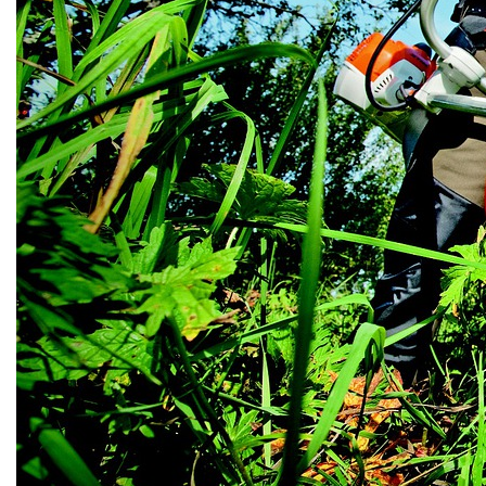
AKU zahradní technika
Aku křovinořezy a vyžínače
Aku pily
Aku sekačky
Aku STIHL
Aku AL-KO
Štípačka na dřevo
VARI
VARI malotraktory
VARI multifunkční nosiče
Sněhové frézy