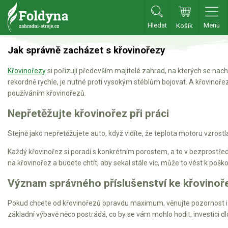
Hledat
Menu
Košík
Zahradní traktory
Jak správně zacházet s křovinořezy
Křovinořezy
si pořizují především majitelé zahrad, na kterých se nac
Zahradní traktory
rekordně rychle, je nutné proti vysokým stéblům bojovat. A křovinoře
Zahradní ridery
používáním křovinořezů.
Aku traktory
Nepřetěžujte křovinořez při práci
Příslušenství
Stejně jako nepřetěžujete auto, když vidíte, že teplota motoru vzros
Sekačky
Každý křovinořez si poradí s konkrétním porostem, a to v bezprostředn
na křovinořez a budete chtít, aby sekal stále víc, může to vést k pošk
Benzínové sekačky
Význam správného příslušenství ke křovinoř
Akumulátorové sekačky
Pokud chcete od křovinořezů opravdu maximum, věnujte pozornost i př
Robotické sekačky
základní výbavě něco postrádá, co by se vám mohlo hodit, investici d
Bubnové sekačky