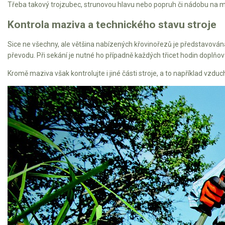
Třeba takový trojzubec, strunovou hlavu nebo popruh či nádobu na mí
Mulčovače
Kontrola maziva a technického stavu stroje
Křovinořezy a vyžínače
Sice ne všechny, ale většina nabízených křovinořezů je představována
převodu. Při sekání je nutné ho případně každých třicet hodin doplňov
Benzínové křovinořezy a vyžínače
Kromě maziva však kontrolujte i jiné části stroje, a to například vzdu
Aku křovinořezy a vyžínače
Motorové pily
Benzínové pily
Aku pily
Elektrické pily
Jednoruční pily
Vyvětvovací pily