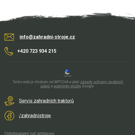
AKU zahradní technika
Aku křovinořezy a vyžínače
Aku pily
Aku sekačky
info@zahradni-stroje.cz
Aku STIHL
+420 723 934 215
Aku AL-KO
Štípačka na dřevo
Tento web je chráněn reCAPTCHA a platí
zásady ochrany osobních
VARI
údajů
a
podmínky služby
Google
VARI malotraktory
Servis zahradních traktorů
VARI multifunkční nosiče
/zahradnístroje
Sněhové frézy
Odstoupení od smlouvy