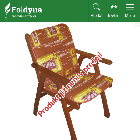
Hledat
Menu
Košík
Zahradní traktory
Zahradní traktory
Produkt již není v prodeji
Zahradní ridery
Aku traktory
Příslušenství
Sekačky
Benzínové sekačky
Akumulátorové sekačky
Robotické sekačky
Bubnové sekačky