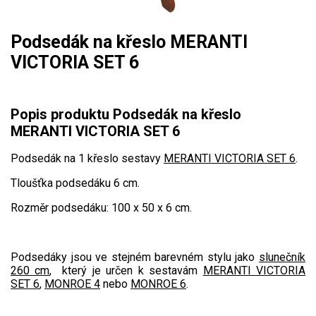
Mulčovače
Podsedák na křeslo MERANTI
Křovinořezy a vyžínače
VICTORIA SET 6
Benzínové křovinořezy a vyžínače
Popis produktu Podsedák na křeslo
Aku křovinořezy a vyžínače
MERANTI VICTORIA SET 6
Motorové pily
Podsedák na 1 křeslo sestavy
MERANTI VICTORIA SET 6
.
Tloušťka podsedáku 6 cm.
Benzínové pily
Rozměr podsedáku: 100 x 50 x 6 cm.
Aku pily
Elektrické pily
Jednoruční pily
Podsedáky jsou ve stejném barevném stylu jako
slunečník
260 cm
, který je určen k sestavám
MERANTI VICTORIA
Vyvětvovací pily
SET 6
,
MONROE 4
nebo
MONROE 6
.