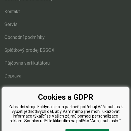
Vertikutátory
Kontakt
Kultivátory
Servis
Nůžky na živý plot
Obchodní podmínky
Vysavače a foukače
Splátkový prodej ESSOX
Elektrocentrály
Půjčovna vertikutátoru
Štěpkovače a drtiče
Doprava
Elektrické skútry
Blog
Elektrické tříkolky
Cookies a GDPR
Zahradní stroje Foldyna s.r.o. a partneři potřebují Váš souhlas k
Elektrické tříkolky pro seniory
využití jednotlivých dat, aby Vám mimo jiné mohli ukazovat
informace týkající se Vašich zájmů pomocí personalizace
Elektrické tříkolky pracovní
reklam. Souhlas udělíte kliknutím na políčko "Ano, souhlasím".