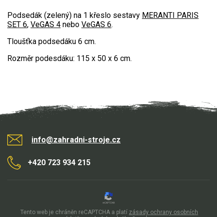
AKU zahradní technika
Podsedák (zelený) na 1 křeslo sestavy
MERANTI PARIS
SET 6
,
VeGAS 4
nebo
VeGAS 6
.
Aku křovinořezy a vyžínače
Aku pily
Tloušťka podsedáku 6 cm.
Aku sekačky
Rozměr podesdáku: 115 x 50 x 6 cm.
Aku STIHL
Aku AL-KO
Štípačka na dřevo
VARI
info@zahradni-stroje.cz
VARI malotraktory
+420 723 934 215
VARI multifunkční nosiče
Sněhové frézy
Tento web je chráněn reCAPTCHA a platí
zásady ochrany osobních