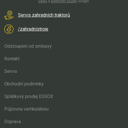
údajů
a
podmínky služby
Google
Vertikutátory
Kultivátory
Servis zahradních traktorů
Nůžky na živý plot
/zahradnístroje
Vysavače a foukače
Odstoupení od smlouvy
Elektrocentrály
Kontakt
Štěpkovače a drtiče
Servis
Elektrické skútry
Obchodní podmínky
Elektrické tříkolky
Splátkový prodej ESSOX
Elektrické tříkolky pro seniory
Půjčovna vertikutátoru
Elektrické tříkolky pracovní
Doprava