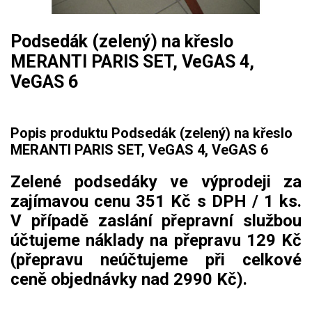
Mulčovače
Podsedák (zelený) na křeslo
Křovinořezy a vyžínače
MERANTI PARIS SET, VeGAS 4,
VeGAS 6
Benzínové křovinořezy a vyžínače
Aku křovinořezy a vyžínače
Popis produktu Podsedák (zelený) na křeslo
MERANTI PARIS SET, VeGAS 4, VeGAS 6
Motorové pily
Zelené podsedáky ve výprodeji za
Benzínové pily
zajímavou cenu 351 Kč s DPH / 1 ks.
Aku pily
V případě zaslání přepravní službou
Elektrické pily
účtujeme náklady na přepravu 129 Kč
Jednoruční pily
(přepravu neúčtujeme při celkové
Vyvětvovací pily
ceně objednávky nad 2990 Kč).