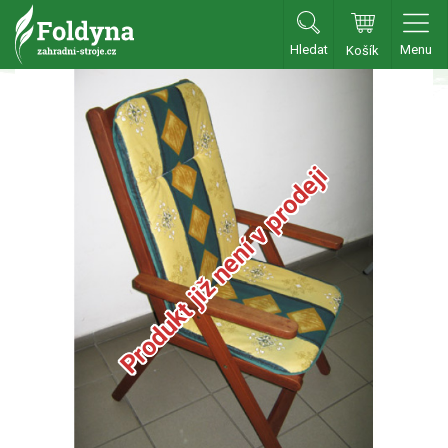
Hledat
Menu
Košík
Zahradní traktory
Zahradní traktory
Produkt již není v prodeji
Zahradní ridery
Aku traktory
Příslušenství
Sekačky
Benzínové sekačky
Akumulátorové sekačky
Robotické sekačky
Bubnové sekačky