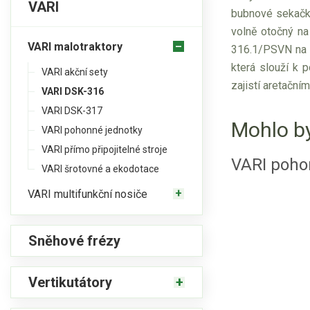
VARI
bubnové sekačky
volně otočný na
VARI malotraktory
316.1/PSVN na ž
která slouží k 
VARI akční sety
zajistí aretační
VARI DSK-316
VARI DSK-317
Mohlo by
VARI pohonné jednotky
VARI přímo připojitelné stroje
VARI poho
VARI šrotovné a ekodotace
VARI multifunkční nosiče
Sněhové frézy
Vertikutátory