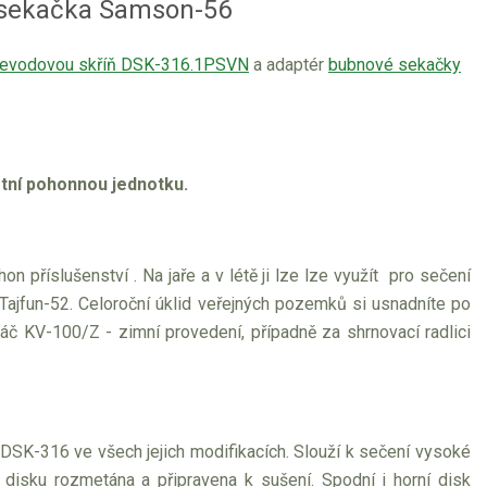
 sekačka Samson-56
řevodovou skříň DSK-316.1PSVN
a adaptér
bubnové sekačky
astní pohonnou jednotku.
n příslušenství . Na jaře a v létě ji lze lze využít pro sečení
Tajfun-52. Celoroční úklid veřejných pozemků si usnadníte po
áč KV-100/Z - zimní provedení, případně za shrnovací radlici
DSK-316 ve všech jejich modifikacích. Slouží k sečení vysoké
disku rozmetána a připravena k sušení. Spodní i horní disk