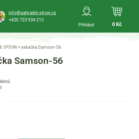
info@zahradni-stroje.cz
+420 723 934 215
0 Kč
Přihlásit
16.1PSVN + sekačka Samson-56
ačka Samson-56
ěsíců
I