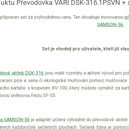
duktu Převodovka VARI DSK-316.1PSVN +
 připraven set za zvýhodněnou cenu. Ten obsahuje inovovanou
p
SAMSON-56.
Set je vhodný pro uživatele, kteří již vl
dové skříně DSK-316
jsou malé rozměry a aktivní vývod pro poho
bracení píce a sena či ekologické mulčování pomocí mulčovače 
acího kartáče s kropením KV-100, který můžete vyměnit za kart
ovou sněhovou frézu SF-55.
ka SAMSON-56
je adaptér určený výhradně do převodové skříně 
aných každoročně sečených plochách. Sečená tráva je pomocí 