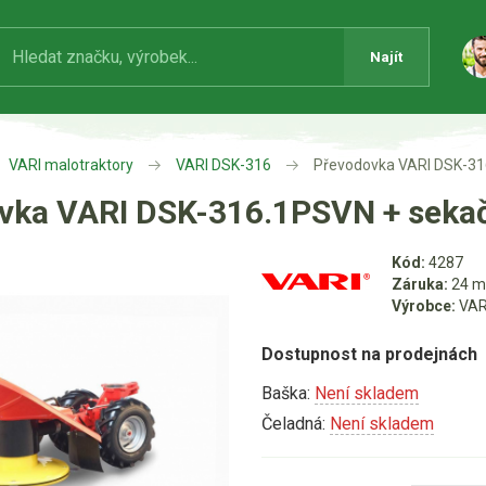
Najít
VARI malotraktory
VARI DSK-316
Převodovka VARI DSK-3
vka VARI DSK-316.1PSVN + sek
Kód:
4287
Záruka:
24 m
Výrobce:
VAR
Dostupnost na prodejnách
Baška:
Není skladem
Čeladná:
Není skladem