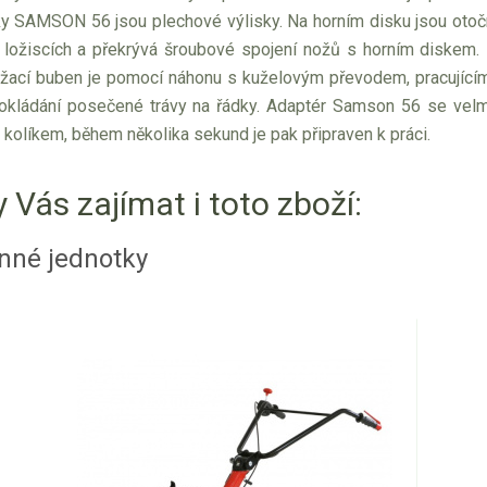
 SAMSON 56 jsou plechové výlisky. Na horním disku jsou otočn
 ložiscích a překrývá šroubové spojení nožů s horním diskem.
ací buben je pomocí náhonu s kuželovým převodem, pracujícím v 
pokládání posečené trávy na řádky. Adaptér Samson 56 se velm
m kolíkem, během několika sekund je pak připraven k práci.
 Vás zajímat i toto zboží:
nné jednotky