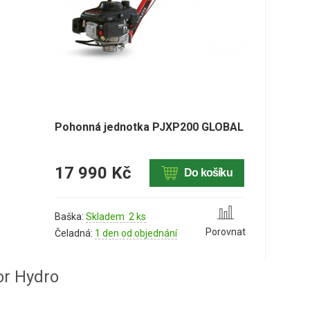
Pohonná jednotka PJXP200 GLOBAL
17 990 Kč
Do košíku
Baška:
Skladem 2 ks
Porovnat
Čeladná:
1 den od objednání
or Hydro