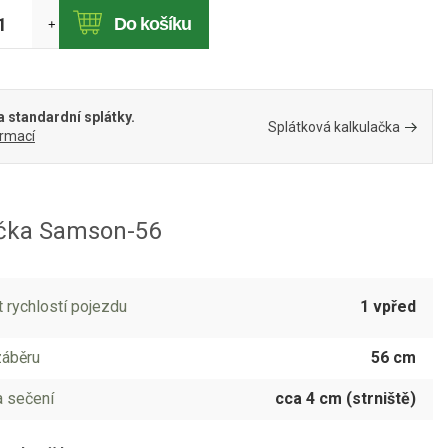
Do košíku
+
 standardní splátky.
Splátková kalkulačka
ormací
ačka Samson-56
 rychlostí pojezdu
1 vpřed
záběru
56 cm
 sečení
cca 4 cm (strniště)