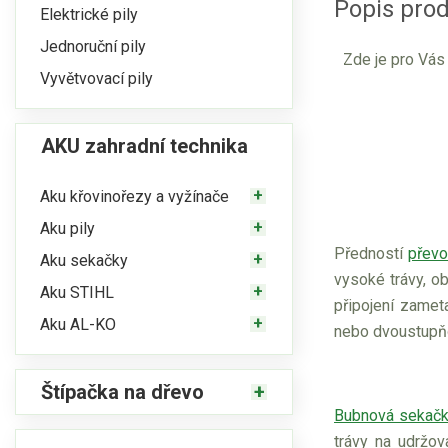
Popis pro
Elektrické pily
Jednoruční pily
Zde je pro Vás
Vyvětvovací pily
AKU zahradní technika
Aku křovinořezy a vyžínače
Aku pily
Předností
převo
Aku sekačky
vysoké trávy, o
Aku STIHL
připojení zamet
Aku AL-KO
nebo dvoustupň
Štípačka na dřevo
Bubnová sekač
trávy na udržov