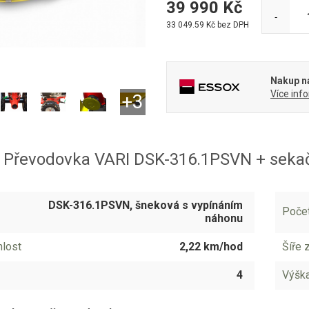
39 990
Kč
-
33 049.59
Kč bez DPH
Nakup na
Více inf
 Převodovka VARI DSK-316.1PSVN + sek
DSK-316.1PSVN, šneková s vypínáním
Počet
náhonu
hlost
2,22 km/hod
Šíře 
4
Výška