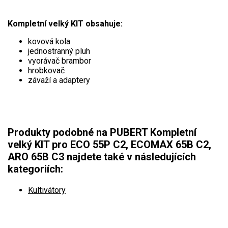
Aku křovinořezy a vyžínače
Kompletní velký KIT obsahuje:
Aku pily
kovová kola
jednostranný pluh
Aku sekačky
vyorávač brambor
Aku STIHL
hrobkovač
závaží a adaptery
Aku AL-KO
Štípačka na dřevo
Produkty podobné na PUBERT Kompletní
VARI
velký KIT pro ECO 55P C2, ECOMAX 65B C2,
ARO 65B C3 najdete také v následujících
VARI malotraktory
kategoriích:
VARI multifunkční nosiče
Kultivátory
Sněhové frézy
Vertikutátory