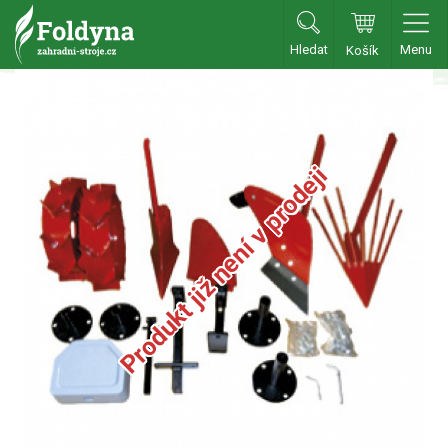
Hledat
Menu
Košík
Zahradní traktory
Zahradní traktory
Zahradní ridery
Produkt již není v prodeji
Aku traktory
Příslušenství
Sekačky
Benzínové sekačky
Akumulátorové sekačky
Robotické sekačky
Bubnové sekačky