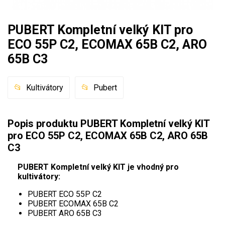
Mulčovače
PUBERT Kompletní velký KIT pro
Křovinořezy a vyžínače
ECO 55P C2, ECOMAX 65B C2, ARO
65B C3
Benzínové křovinořezy a vyžínače
Aku křovinořezy a vyžínače
Kultivátory
Pubert
Motorové pily
Popis produktu PUBERT Kompletní velký KIT
Benzínové pily
pro ECO 55P C2, ECOMAX 65B C2, ARO 65B
Aku pily
C3
Elektrické pily
PUBERT Kompletní velký KIT je vhodný pro
Jednoruční pily
kultivátory:
Vyvětvovací pily
PUBERT ECO 55P C2
PUBERT ECOMAX 65B C2
PUBERT ARO 65B C3
AKU zahradní technika