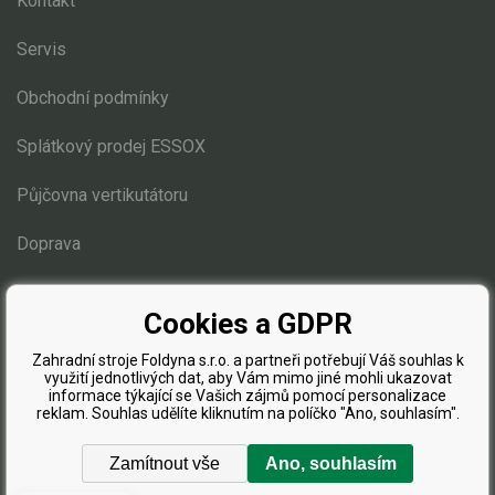
Kontakt
Elektrické čtyřkolky
Servis
Náhradní díly
Obchodní podmínky
Náhradní díly pro motorové pily
Splátkový prodej ESSOX
Zahradní traktory
Řetězové pily
Půjčovna vertikutátoru
Náhradní díly pro křovinořezy
Doprava
Náhradní díly pro sekačky
Blog
Cookies a GDPR
Zahradní stroje Foldyna s.r.o. a partneři potřebují Váš souhlas k
využití jednotlivých dat, aby Vám mimo jiné mohli ukazovat
informace týkající se Vašich zájmů pomocí personalizace
reklam. Souhlas udělíte kliknutím na políčko "Ano, souhlasím".
Zamítnout vše
Ano, souhlasím