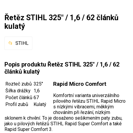
Mulčovače
Řetěz STIHL 325" / 1,6 / 62 článků
Křovinořezy a vyžínače
kulatý
Benzínové křovinořezy a vyžínače
STIHL
Aku křovinořezy a vyžínače
Motorové pily
Popis produktu Řetěz STIHL 325" / 1,6 / 62
článků kulatý
Benzínové pily
Rapid Micro Comfort
Rozteč zubů
325"
Aku pily
Šířka drážky
1,6
Elektrické pily
Komfortní varianta univerzálního
Počet článků
67
pilového řetězu STIHL Rapid Micro
Jednoruční pily
Profil zubů
Kulatý
s nízkými vibracemi, měkkým
chováním při řezání, nízkým
Vyvětvovací pily
sklonem k chvění. To je dosaženo sešikmením paty zubu,
jako u pilových řetězů STIHL Rapid Super Comfort a také
AKU zahradní technika
Rapid Super Comfort 3.