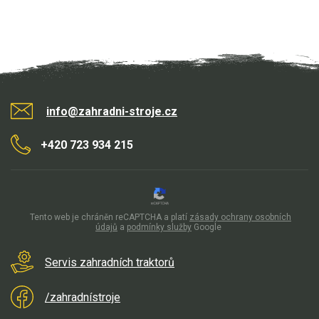
Aku křovinořezy a vyžínače
Aku pily
Aku sekačky
Aku STIHL
info@zahradni-stroje.cz
Aku AL-KO
+420 723 934 215
Štípačka na dřevo
VARI
Tento web je chráněn reCAPTCHA a platí
zásady ochrany osobních
VARI malotraktory
údajů
a
podmínky služby
Google
VARI multifunkční nosiče
Servis zahradních traktorů
Sněhové frézy
/zahradnístroje
Vertikutátory