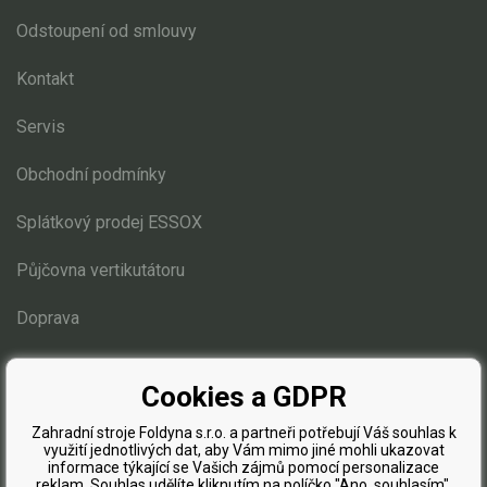
Odstoupení od smlouvy
Kultivátory
Kontakt
Nůžky na živý plot
Servis
Vysavače a foukače
Obchodní podmínky
Elektrocentrály
Splátkový prodej ESSOX
Štěpkovače a drtiče
Půjčovna vertikutátoru
Elektrické skútry
Doprava
Elektrické tříkolky
Blog
Cookies a GDPR
Elektrické tříkolky pro seniory
Elektrické tříkolky pracovní
Zahradní stroje Foldyna s.r.o. a partneři potřebují Váš souhlas k
využití jednotlivých dat, aby Vám mimo jiné mohli ukazovat
informace týkající se Vašich zájmů pomocí personalizace
reklam. Souhlas udělíte kliknutím na políčko "Ano, souhlasím".