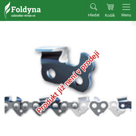
Hledat
Menu
Košík
Zahradní traktory
Zahradní traktory
Zahradní ridery
Produkt již není v prodeji
Aku traktory
Příslušenství
Sekačky
Benzínové sekačky
Akumulátorové sekačky
Robotické sekačky
Bubnové sekačky