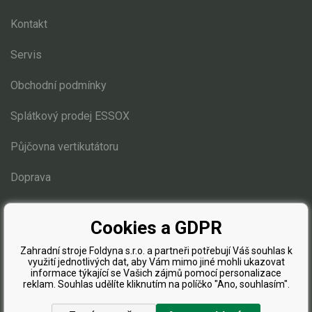
Kontakt
Kultivátory
Servis
Nůžky na živý plot
Obchodní podmínky
Vysavače a foukače
Splátkový prodej ESSOX
Elektrocentrály
Půjčovna vertikutátoru
Štěpkovače a drtiče
Doprava
Elektrické skútry
Blog
Elektrické tříkolky
Cookies a GDPR
Zahradní stroje Foldyna s.r.o. a partneři potřebují Váš souhlas k
Elektrické tříkolky pro seniory
využití jednotlivých dat, aby Vám mimo jiné mohli ukazovat
informace týkající se Vašich zájmů pomocí personalizace
Elektrické tříkolky pracovní
reklam. Souhlas udělíte kliknutím na políčko "Ano, souhlasím".