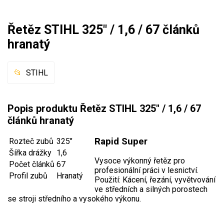
Mulčovače
Řetěz STIHL 325" / 1,6 / 67 článků
Křovinořezy a vyžínače
hranatý
Benzínové křovinořezy a vyžínače
STIHL
Aku křovinořezy a vyžínače
Motorové pily
Popis produktu Řetěz STIHL 325" / 1,6 / 67
článků hranatý
Benzínové pily
Rapid Super
Rozteč zubů
325"
Aku pily
Šířka drážky
1,6
Elektrické pily
Vysoce výkonný řetěz pro
Počet článků
67
profesionální práci v lesnictví.
Jednoruční pily
Profil zubů
Hranatý
Použití: Kácení, řezání, vyvětvování
ve středních a silných porostech
Vyvětvovací pily
se stroji středního a vysokého výkonu.
AKU zahradní technika