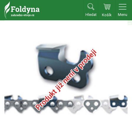
Hledat
Menu
Košík
Zahradní traktory
Zahradní traktory
Zahradní ridery
Produkt již není v prodeji
Aku traktory
Příslušenství
Sekačky
Benzínové sekačky
Akumulátorové sekačky
Robotické sekačky
Bubnové sekačky