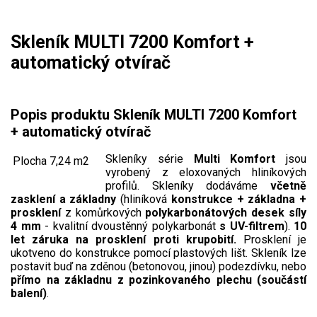
Mulčovače
Skleník MULTI 7200 Komfort +
Křovinořezy a vyžínače
automatický otvírač
Benzínové křovinořezy a vyžínače
Popis produktu Skleník MULTI 7200 Komfort
Aku křovinořezy a vyžínače
+ automatický otvírač
Motorové pily
Skleníky série
Multi Komfort
jsou
Plocha
7,24 m2
vyrobený z eloxovaných hliníkových
profilů. Skleníky dodáváme
včetně
Benzínové pily
zasklení a základny
(hliníková
konstrukce + základna +
Aku pily
prosklení
z komůrkových
polykarbonátových desek síly
4 mm
- kvalitní dvoustěnný polykarbonát
s UV-filtrem
).
10
Elektrické pily
let záruka na prosklení proti krupobití.
Prosklení je
ukotveno do konstrukce pomocí plastových lišt. Skleník lze
Jednoruční pily
postavit buď na zděnou (betonovou, jinou) podezdívku, nebo
přímo na základnu z pozinkovaného plechu (součástí
Vyvětvovací pily
balení)
.