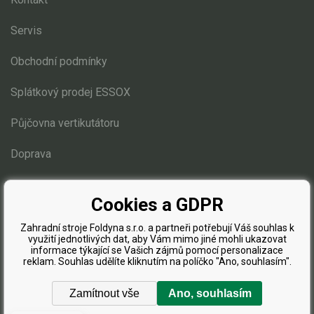
Elektrické čtyřkolky
Servis
Náhradní díly
Obchodní podmínky
Náhradní díly pro motorové pily
Splátkový prodej ESSOX
Zahradní traktory
Řetězové pily
Půjčovna vertikutátoru
Náhradní díly pro křovinořezy
Doprava
Náhradní díly pro sekačky
Blog
Cookies a GDPR
Zahradní stroje Foldyna s.r.o. a partneři potřebují Váš souhlas k
využití jednotlivých dat, aby Vám mimo jiné mohli ukazovat
informace týkající se Vašich zájmů pomocí personalizace
reklam. Souhlas udělíte kliknutím na políčko "Ano, souhlasím".
Zamítnout vše
Ano, souhlasím