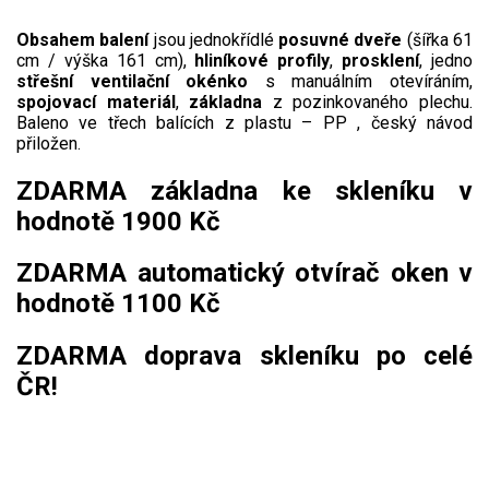
AKU zahradní technika
Obsahem balení
jsou jednokřídlé
posuvné dveře
(šířka 61
Aku křovinořezy a vyžínače
cm / výška 161 cm),
hliníkové profily
,
prosklení
, jedno
střešní ventilační okénko
s manuálním otevíráním,
Aku pily
spojovací materiál
,
základna
z pozinkovaného plechu.
Baleno ve třech balících z plastu – PP , český návod
Aku sekačky
přiložen.
Aku STIHL
ZDARMA základna ke skleníku v
Aku AL-KO
hodnotě 1900 Kč
Štípačka na dřevo
ZDARMA automatický otvírač oken v
hodnotě 1100 Kč
VARI
ZDARMA doprava skleníku po celé
VARI malotraktory
ČR!
VARI multifunkční nosiče
Sněhové frézy