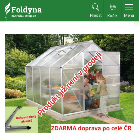
Hledat
Menu
Košík
Zahradní traktory
Zahradní traktory
Produkt již není v prodeji
Zahradní ridery
Aku traktory
Příslušenství
Sekačky
Benzínové sekačky
Akumulátorové sekačky
Robotické sekačky
Bubnové sekačky