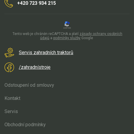
+420 723 934 215
Aku křovinořezy a vyžínače
Aku pily
Aku sekačky
Tento web je chráněn reCAPTCHA a platí
zásady ochrany osobních
údajů
a
podmínky služby
Google
Aku STIHL
Aku AL-KO
Servis zahradních traktorů
Štípačka na dřevo
/zahradnístroje
VARI
Odstoupení od smlouvy
VARI malotraktory
Kontakt
VARI multifunkční nosiče
Servis
Sněhové frézy
Obchodní podmínky
Vertikutátory