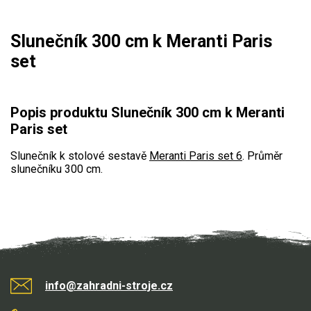
Mulčovače
Slunečník 300 cm k Meranti Paris
Křovinořezy a vyžínače
set
Benzínové křovinořezy a vyžínače
Aku křovinořezy a vyžínače
Popis produktu Slunečník 300 cm k Meranti
Paris set
Motorové pily
Slunečník k stolové sestavě
Meranti Paris set 6
. Průměr
slunečníku 300 cm.
Benzínové pily
Aku pily
Elektrické pily
Jednoruční pily
Vyvětvovací pily
info@zahradni-stroje.cz
AKU zahradní technika