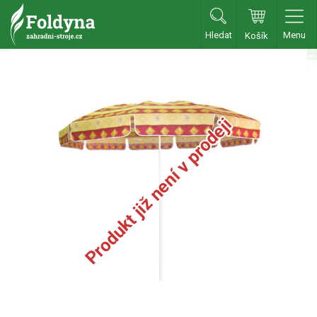
Hledat
Menu
Košík
Zahradní traktory
Zahradní traktory
Zahradní ridery
Produkt již není v prodeji
Aku traktory
Příslušenství
Sekačky
Benzínové sekačky
Akumulátorové sekačky
Robotické sekačky
Bubnové sekačky