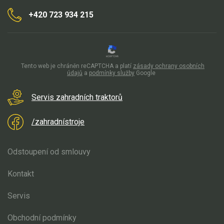
AKU zahradní technika
+420 723 934 215
Aku křovinořezy a vyžínače
Aku pily
Aku sekačky
Tento web je chráněn reCAPTCHA a platí
zásady ochrany osobních
Aku STIHL
údajů
a
podmínky služby
Google
Aku AL-KO
Servis zahradních traktorů
Štípačka na dřevo
/zahradnístroje
VARI
Odstoupení od smlouvy
VARI malotraktory
Kontakt
VARI multifunkční nosiče
Servis
Sněhové frézy
Obchodní podmínky