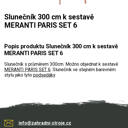
Mulčovače
Slunečník 300 cm k sestavě
Křovinořezy a vyžínače
MERANTI PARIS SET 6
Benzínové křovinořezy a vyžínače
Popis produktu Slunečník 300 cm k sestavě
Aku křovinořezy a vyžínače
MERANTI PARIS SET 6
Motorové pily
Slunečník s průměrem 300cm. Možno objednat k sestavě
MERANTI PARIS SET 6
. Slunečník ve stejném barevném
stylu jako tyto
podsedáky
.
Benzínové pily
Aku pily
Elektrické pily
Jednoruční pily
Vyvětvovací pily
info@zahradni-stroje.cz