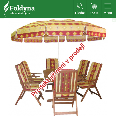
Hledat
Menu
Košík
Zahradní traktory
Zahradní traktory
Produkt již není v prodeji
Zahradní ridery
Aku traktory
Příslušenství
Sekačky
Benzínové sekačky
Akumulátorové sekačky
Robotické sekačky
Bubnové sekačky