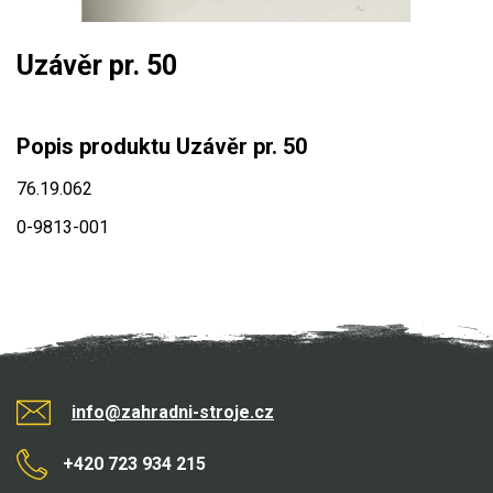
Mulčovače
Uzávěr pr. 50
Křovinořezy a vyžínače
Benzínové křovinořezy a vyžínače
Popis produktu Uzávěr pr. 50
Aku křovinořezy a vyžínače
76.19.062
Motorové pily
0-9813-001
Benzínové pily
Aku pily
Elektrické pily
Jednoruční pily
info@zahradni-stroje.cz
Vyvětvovací pily
+420 723 934 215
AKU zahradní technika