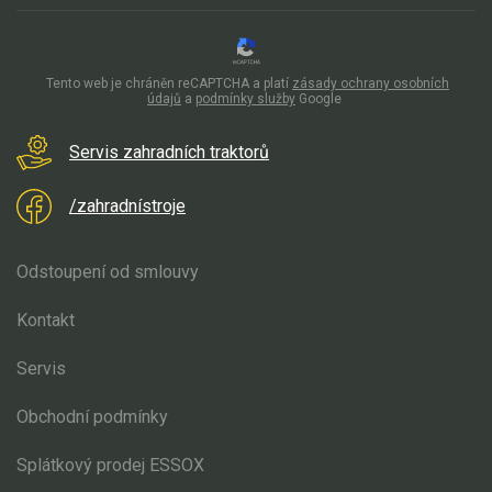
Aku křovinořezy a vyžínače
Aku pily
Tento web je chráněn reCAPTCHA a platí
zásady ochrany osobních
údajů
a
podmínky služby
Google
Aku sekačky
Aku STIHL
Servis zahradních traktorů
Aku AL-KO
/zahradnístroje
Štípačka na dřevo
Odstoupení od smlouvy
VARI
Kontakt
VARI malotraktory
Servis
VARI multifunkční nosiče
Obchodní podmínky
Sněhové frézy
Splátkový prodej ESSOX
Vertikutátory