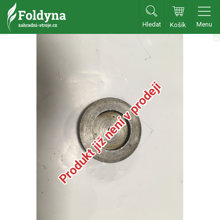
Hledat
Menu
Košík
Zahradní traktory
Zahradní traktory
Zahradní ridery
Produkt již není v prodeji
Aku traktory
Příslušenství
Sekačky
Benzínové sekačky
Akumulátorové sekačky
Robotické sekačky
Bubnové sekačky