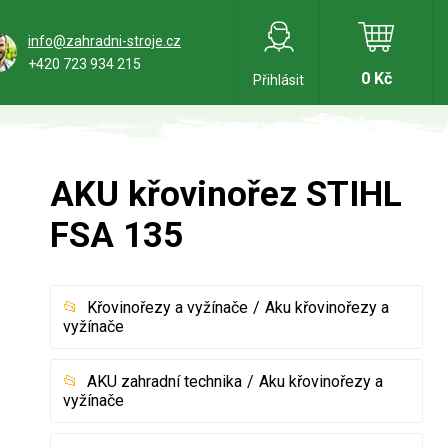
info@zahradni-stroje.cz
+420 723 934 215
0 Kč
Přihlásit
AKU křovinořez STIHL
FSA 135
Křovinořezy a vyžínače
Aku křovinořezy a
vyžínače
AKU zahradní technika
Aku křovinořezy a
vyžínače