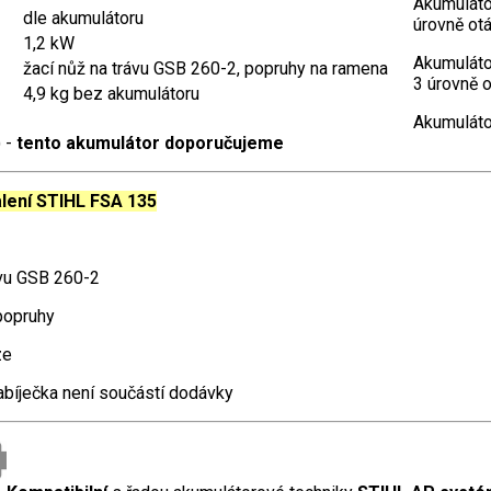
Akumulát
dle akumulátoru
úrovně otá
1,2 kW
Akumulát
žací nůž na trávu GSB 260-2, popruhy na ramena
3 úrovně 
4,9 kg bez akumulátoru
Akumulát
) -
tento akumulátor doporučujeme
lení STIHL FSA 135
ávu GSB 260-2
popruhy
ze
abíječka není součástí dodávky