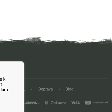
s k
t
a vertikutátoru
Doprava
Blog
klam.