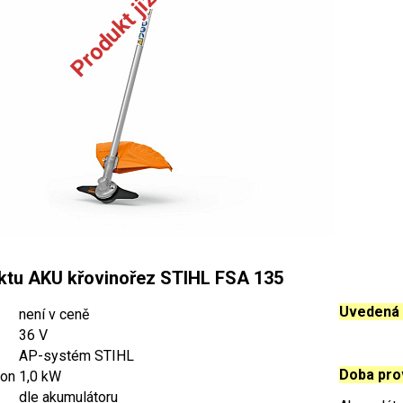
ktu AKU křovinořez STIHL FSA 135
Uvedená c
není v ceně
36 V
AP-systém STIHL
Doba pro
kon
1,0 kW
dle akumulátoru