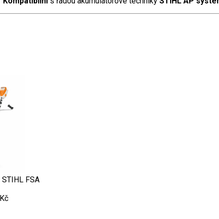
Kompatibilní
s řadou akumulátorové techniky
STIHL AP systé
z STIHL FSA
 Kč