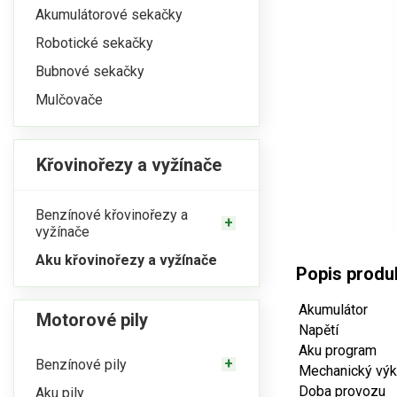
Akumulátorové sekačky
Robotické sekačky
Bubnové sekačky
Mulčovače
Křovinořezy a vyžínače
Benzínové křovinořezy a
vyžínače
Aku křovinořezy a vyžínače
Popis produ
Akumulátor
Motorové pily
Napětí
Aku program
Benzínové pily
Mechanický vý
Doba provozu
Aku pily