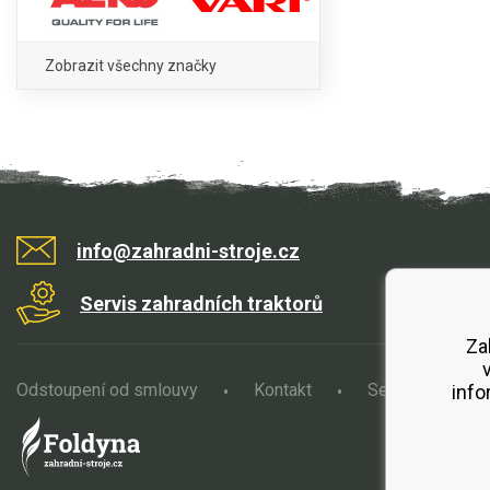
Zobrazit všechny značky
info@zahradni-stroje.cz
Servis zahradních traktorů
Za
Odstoupení od smlouvy
Kontakt
Servis
O
info