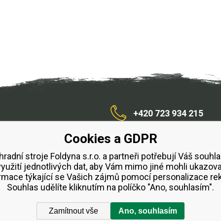
+420 723 934 215
Cookies a GDPR
/zahradnístroje
hradní stroje Foldyna s.r.o. a partneři potřebují Váš souhla
využití jednotlivých dat, aby Vám mimo jiné mohli ukazova
bchodní podmínky
Splátkový prodej ESSOX
Půjčovn
rmace týkající se Vašich zájmů pomocí personalizace re
Souhlas udělíte kliknutím na políčko "Ano, souhlasím".
Zamítnout vše
Ano, souhlasím