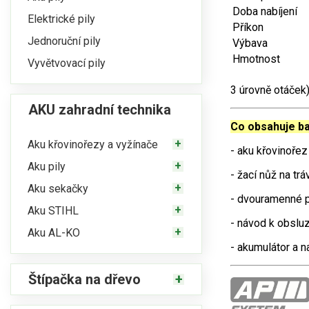
Doba nabíjení
Elektrické pily
Příkon
Jednoruční pily
Výbava
Hmotnost
Vyvětvovací pily
3 úrovně otáček
AKU zahradní technika
Co obsahuje ba
Aku křovinořezy a vyžínače
- aku křovinořez
Aku pily
- žací nůž na tr
Aku sekačky
- dvouramenné 
Aku STIHL
- návod k obslu
Aku AL-KO
- akumulátor a n
Štípačka na dřevo