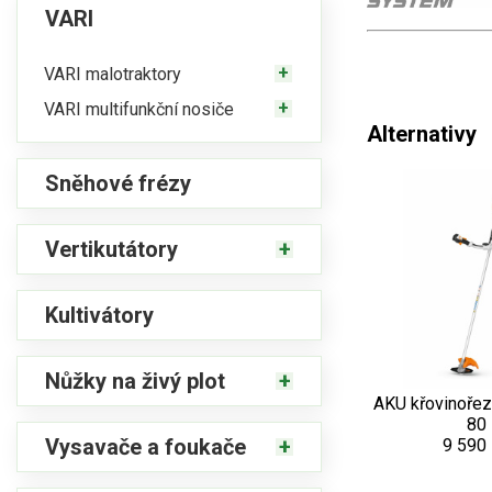
VARI
VARI malotraktory
VARI multifunkční nosiče
Alternativy
Sněhové frézy
Vertikutátory
Kultivátory
Nůžky na živý plot
AKU křovinoře
80
Vysavače a foukače
9 590