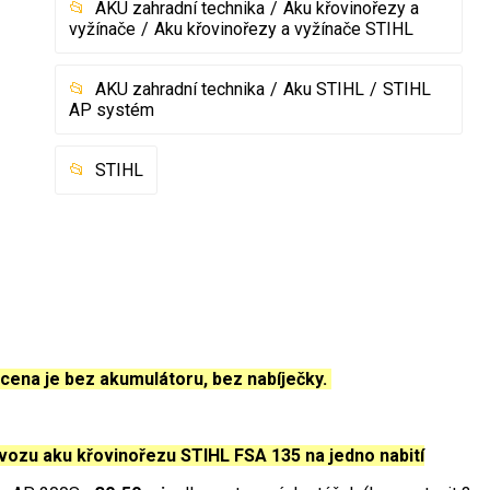
AKU zahradní technika
Aku křovinořezy a
vyžínače
Aku křovinořezy a vyžínače STIHL
AKU zahradní technika
Aku STIHL
STIHL
AP systém
STIHL
ena je bez akumulátoru, bez nabíječky.
vozu aku křovinořezu STIHL FSA 135 na jedno nabití