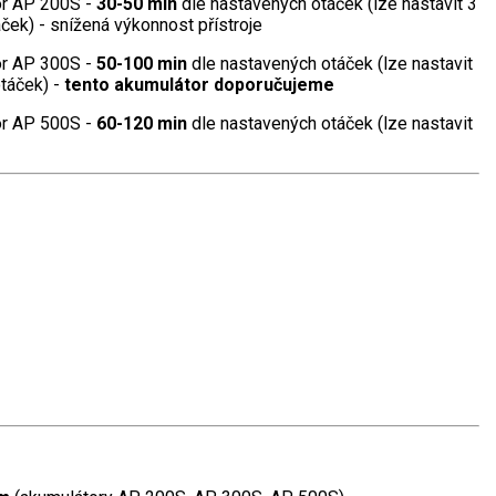
or AP 200S -
30-50 min
dle nastavených otáček (lze nastavit 3
ček) - snížená výkonnost přístroje
or AP 300S -
50-100 min
dle nastavených otáček (lze nastavit
otáček) -
tento akumulátor doporučujeme
or AP 500S -
60-120 min
dle nastavených otáček (lze nastavit