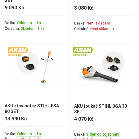
SET
9 090 Kč
Elektrické tříkolky pro seniory
3 080 Kč
Elektrické tříkolky pracovní
Baška:
Skladem 1 ks
Baška:
Není skladem
Čeladná:
Skladem 1 ks
Čeladná:
Není skladem
Elektrické čtyřkolky
Náhradní díly
Náhradní díly pro motorové pily
Zahradní traktory
Řetězové pily
Náhradní díly pro křovinořezy
Náhradní díly pro sekačky
AKU křovinořez STIHL FSA
AKU foukač STIHL BGA 30
80 SET
SET
13 990 Kč
4 070 Kč
Baška:
Skladem 1 ks
Baška:
1 den od objednání