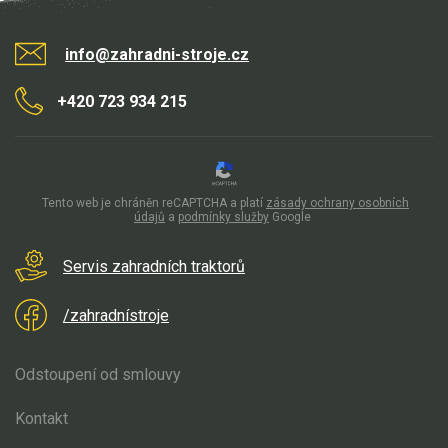
info@zahradni-stroje.cz
+420 723 934 215
Tento web je chráněn reCAPTCHA a platí
zásady ochrany osobních
údajů
a
podmínky služby
Google
Servis zahradních traktorů
/zahradnístroje
Odstoupení od smlouvy
Kontakt