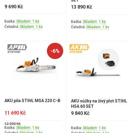
SET
9 690 Kč
13 890 Kč
Baška:
Skladem 1 ks
Baška:
Skladem 1 ks
Čeladná:
Skladem 1 ks
Čeladná:
Skladem 1 ks
-6%
AKU pila STIHL MSA 220 C-B
AKU nůžky na živý plot STIHL
HSA 60 SET
11 690 Kč
9 840 Kč
12 390 Kč
Baška:
Skladem 1 ks
Baška:
Skladem 1 ks