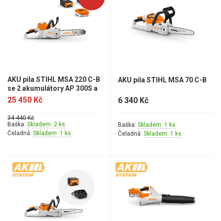
AKU pila STIHL MSA 220 C-B
AKU pila STIHL MSA 70 C-B
se 2 akumulátory AP 300S a
nabíječkou AL 301
25 450 Kč
6 340 Kč
34 440 Kč
Baška:
Skladem 2 ks
Baška:
Skladem 1 ks
Čeladná:
Skladem 1 ks
Čeladná:
Skladem 1 ks