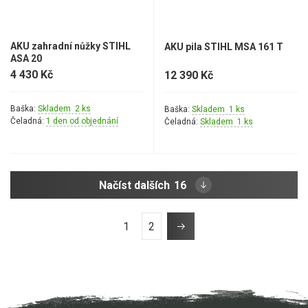
AKU zahradní nůžky STIHL
AKU pila STIHL MSA 161 T
ASA 20
4 430 Kč
12 390 Kč
Baška:
Skladem 2 ks
Baška:
Skladem 1 ks
Čeladná:
1 den od objednání
Čeladná:
Skladem 1 ks
Načíst dalších
16
1
2