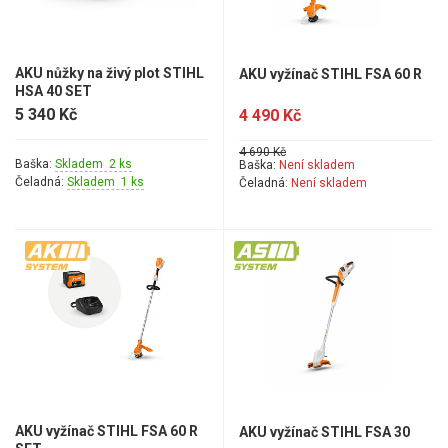
VARI multifunkční nosiče
Sněhové frézy
AKU nůžky na živý plot STIHL
AKU vyžínač STIHL FSA 60 R
HSA 40 SET
Vertikutátory
5 340 Kč
4 490 Kč
Kultivátory
4 690 Kč
Baška:
Skladem 2 ks
Baška:
Není skladem
Čeladná:
Skladem 1 ks
Čeladná:
Není skladem
Nůžky na živý plot
Vysavače a foukače
Elektrocentrály
Štěpkovače a drtiče
Elektrické skútry
Elektrické tříkolky
AKU vyžínač STIHL FSA 60 R
AKU vyžínač STIHL FSA 30