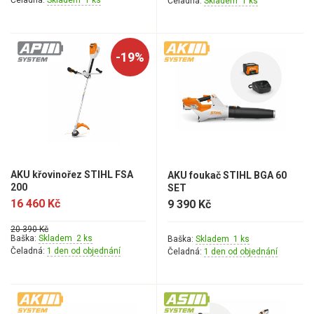
Čeladná:
Skladem 1 ks
Čeladná:
Skladem 1 ks
-19%
AKU křovinořez STIHL FSA
AKU foukač STIHL BGA 60
200
SET
16 460 Kč
9 390 Kč
20 390 Kč
Baška:
Skladem 2 ks
Baška:
Skladem 1 ks
Čeladná:
1 den od objednání
Čeladná:
1 den od objednání