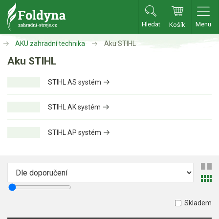
Hledat
Menu
Košík
Zahradní traktory
AKU zahradní technika
Aku STIHL
Aku STIHL
Zahradní traktory
STIHL AS systém
Zahradní ridery
Aku traktory
STIHL AK systém
Příslušenství
STIHL AP systém
Sekačky
Benzínové sekačky
Akumulátorové sekačky
Robotické sekačky
Skladem
Bubnové sekačky