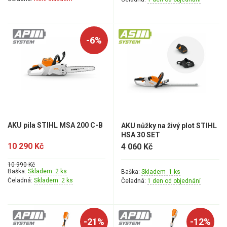
-6%
AKU pila STIHL MSA 200 C-B
AKU nůžky na živý plot STIHL
HSA 30 SET
10 290 Kč
4 060 Kč
10 990 Kč
Baška:
Skladem 2 ks
Baška:
Skladem 1 ks
Čeladná:
Skladem 2 ks
Čeladná:
1 den od objednání
-21%
-12%