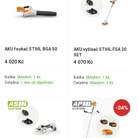
AKU foukač STIHL BGA 50
AKU vyžínač STIHL FSA 30
SET
4 020 Kč
4 070 Kč
Baška:
Skladem 1 ks
Baška:
Skladem 1 ks
Čeladná:
1 den od objednání
Čeladná:
Skladem 2 ks
-34%