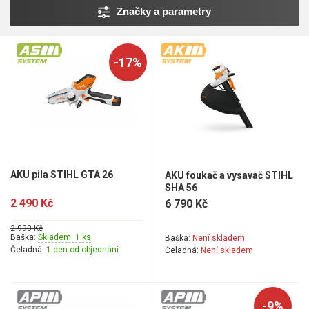
Mulčovače
Značky a parametry
Křovinořezy a vyžínače
-17%
Benzínové křovinořezy a vyžínače
Aku křovinořezy a vyžínače
Motorové pily
AKU pila STIHL GTA 26
Benzínové pily
AKU foukač a vysavač STIHL
SHA 56
Aku pily
2 490 Kč
6 790 Kč
Elektrické pily
2 990 Kč
Baška:
Skladem 1 ks
Baška:
Není skladem
Jednoruční pily
Čeladná:
1 den od objednání
Čeladná:
Není skladem
Vyvětvovací pily
AKU zahradní technika
-9%