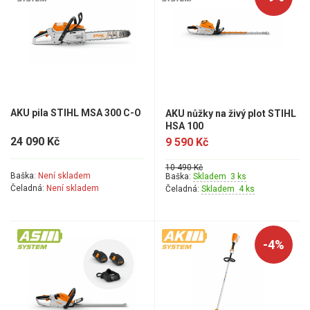
Aku křovinořezy a vyžínače
Aku pily
Aku sekačky
Aku STIHL
AKU pila STIHL MSA 300 C-O
AKU nůžky na živý plot STIHL
HSA 100
STIHL AS systém
24 090 Kč
9 590 Kč
STIHL AK systém
STIHL AP systém
10 490 Kč
Baška:
Není skladem
Baška:
Skladem 3 ks
Čeladná:
Není skladem
Čeladná:
Skladem 4 ks
Aku AL-KO
Štípačka na dřevo
-4%
VARI
VARI malotraktory