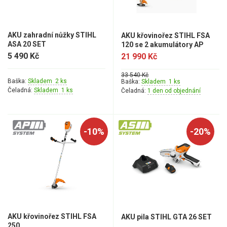
AKU zahradní nůžky STIHL
AKU křovinořez STIHL FSA
ASA 20 SET
120 se 2 akumulátory AP
300S a nabíječkou AL 301
5 490 Kč
21 990 Kč
33 540 Kč
Baška:
Skladem 2 ks
Baška:
Skladem 1 ks
Čeladná:
Skladem 1 ks
Čeladná:
1 den od objednání
-10%
-20%
AKU křovinořez STIHL FSA
AKU pila STIHL GTA 26 SET
250