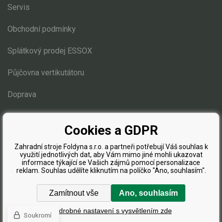
Servis
Obchodní podmínky
Splátkový prodej ESSOX
Půjčovna vertikutátoru
Doprava
Blog
Cookies a GDPR
Zahradní stroje Foldyna s.r.o. a partneři potřebují Váš souhlas k
využití jednotlivých dat, aby Vám mimo jiné mohli ukazovat
informace týkající se Vašich zájmů pomocí personalizace
reklam. Souhlas udělíte kliknutím na políčko "Ano, souhlasím".
Zamítnout vše
Ano, souhlasím
Podrobné nastavení s vysvětlením zde
Soukromí
Internetové obchody
a
www stránky
:
BINARGON.cz