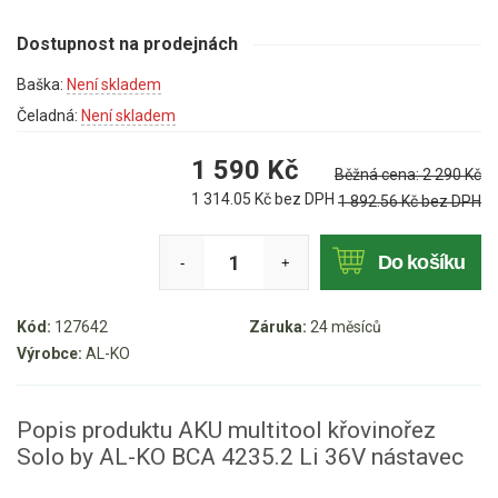
Mulčovače
Dostupnost na prodejnách
Křovinořezy a vyžínače
Baška:
Není skladem
Čeladná:
Není skladem
Benzínové křovinořezy a vyžínače
1 590
Kč
Aku křovinořezy a vyžínače
Běžná cena:
2 290
Kč
1 314.05
Kč bez DPH
1 892.56
Kč bez DPH
Motorové pily
Do košíku
-
+
Benzínové pily
Aku pily
Kód:
127642
Záruka:
24 měsíců
Elektrické pily
Výrobce:
AL-KO
Jednoruční pily
Vyvětvovací pily
Popis produktu AKU multitool křovinořez
Solo by AL-KO BCA 4235.2 Li 36V nástavec
AKU zahradní technika