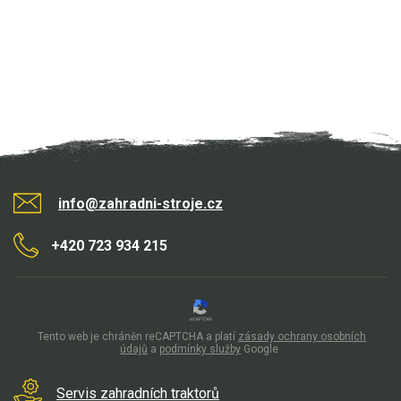
info@zahradni-stroje.cz
+420 723 934 215
Tento web je chráněn reCAPTCHA a platí
zásady ochrany osobních
údajů
a
podmínky služby
Google
Servis zahradních traktorů