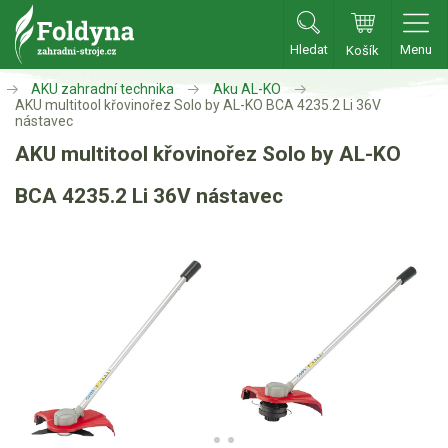
Hledat
Menu
Košík
Zahradní traktory
AKU zahradní technika
Aku AL-KO
AKU multitool křovinořez Solo by AL-KO BCA 4235.2 Li 36V
nástavec
Zahradní traktory
AKU multitool křovinořez Solo by AL-KO
Zahradní ridery
BCA 4235.2 Li 36V nástavec
Aku traktory
Příslušenství
Sekačky
Benzínové sekačky
Akumulátorové sekačky
Robotické sekačky
Bubnové sekačky