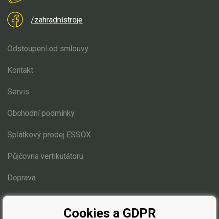
/zahradnístroje
Odstoupení od smlouvy
Kontakt
Servis
Obchodní podmínky
Splátkový prodej ESSOX
Půjčovna vertikutátoru
Doprava
Blog
Cookies a GDPR