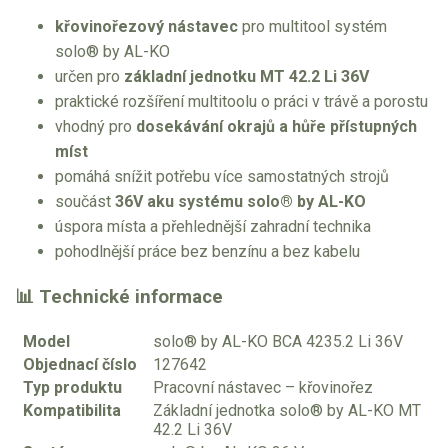
křovinořezový nástavec
pro multitool systém
solo® by AL-KO
určen pro
základní jednotku MT 42.2 Li 36V
praktické rozšíření multitoolu o práci v trávě a porostu
vhodný pro
dosekávání okrajů a hůře přístupných
míst
pomáhá snížit potřebu více samostatných strojů
součást
36V aku systému solo® by AL-KO
úspora místa a přehlednější zahradní technika
pohodlnější práce bez benzínu a bez kabelu
📊 Technické informace
Model
solo® by AL-KO BCA 4235.2 Li 36V
Objednací číslo
127642
Typ produktu
Pracovní nástavec – křovinořez
Kompatibilita
Základní jednotka solo® by AL-KO MT
42.2 Li 36V