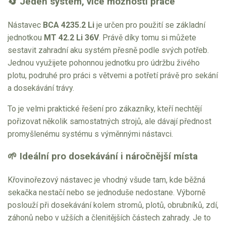
🔄 Jeden systém, více možností práce
Elektrické tříkolky pracovní
Nástavec
BCA 4235.2 Li
je určen pro použití se základní
jednotkou
MT 42.2 Li 36V
. Právě díky tomu si můžete
Elektrické čtyřkolky
sestavit zahradní aku systém přesně podle svých potřeb.
Jednou využijete pohonnou jednotku pro údržbu živého
Náhradní díly
plotu, podruhé pro práci s větvemi a potřetí právě pro sekání
a dosekávání trávy.
Náhradní díly pro motorové pily
Zahradní traktory
To je velmi praktické řešení pro zákazníky, kteří nechtějí
pořizovat několik samostatných strojů, ale dávají přednost
Řetězové pily
promyšlenému systému s výměnnými nástavci.
Náhradní díly pro křovinořezy
Náhradní díly pro sekačky
🌱 Ideální pro dosekávání i náročnější místa
Křovinořezový nástavec je vhodný všude tam, kde běžná
sekačka nestačí nebo se jednoduše nedostane. Výborně
poslouží při dosekávání kolem stromů, plotů, obrubníků, zdí,
záhonů nebo v užších a členitějších částech zahrady. Je to