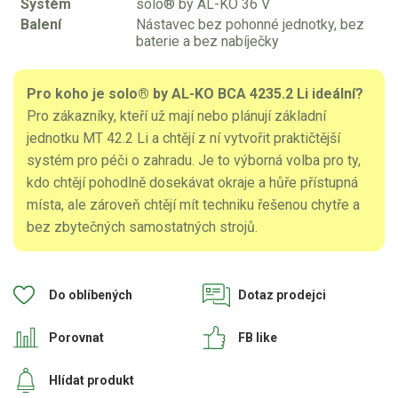
Systém
solo® by AL-KO 36 V
Balení
Nástavec bez pohonné jednotky, bez
baterie a bez nabíječky
Pro koho je solo® by AL-KO BCA 4235.2 Li ideální?
Pro zákazníky, kteří už mají nebo plánují základní
jednotku MT 42.2 Li a chtějí z ní vytvořit praktičtější
systém pro péči o zahradu. Je to výborná volba pro ty,
kdo chtějí pohodlně dosekávat okraje a hůře přístupná
místa, ale zároveň chtějí mít techniku řešenou chytře a
bez zbytečných samostatných strojů.
Do oblíbených
Dotaz prodejci
Porovnat
FB like
Hlídat produkt