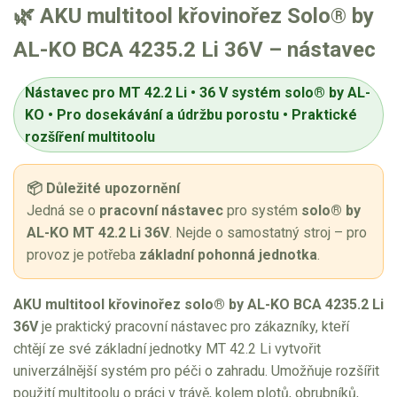
🌿 AKU multitool křovinořez Solo® by
Aku křovinořezy a vyžínače
AL-KO BCA 4235.2 Li 36V – nástavec
Aku pily
Nástavec pro MT 42.2 Li • 36 V systém solo® by AL-
Aku sekačky
KO • Pro dosekávání a údržbu porostu • Praktické
Aku STIHL
rozšíření multitoolu
Aku AL-KO
📦 Důležité upozornění
AL-KO 18V
Jedná se o
pracovní nástavec
pro systém
solo® by
AL-KO 36V
AL-KO MT 42.2 Li 36V
. Nejde o samostatný stroj – pro
provoz je potřeba
základní pohonná jednotka
.
Štípačka na dřevo
AKU multitool křovinořez solo® by AL-KO BCA 4235.2 Li
VARI
36V
je praktický pracovní nástavec pro zákazníky, kteří
chtějí ze své základní jednotky MT 42.2 Li vytvořit
VARI malotraktory
univerzálnější systém pro péči o zahradu. Umožňuje rozšířit
VARI multifunkční nosiče
použití multitoolu o práci v trávě, kolem plotů, obrubníků,