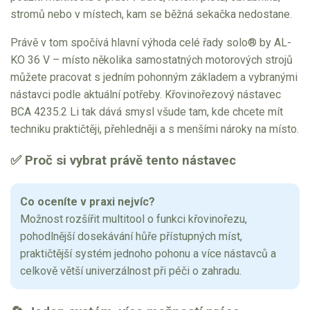
stromů nebo v místech, kam se běžná sekačka nedostane.
Sněhové frézy
Právě v tom spočívá hlavní výhoda celé řady solo® by AL-
Vertikutátory
KO 36 V – místo několika samostatných motorových strojů
můžete pracovat s jedním pohonným základem a vybranými
Kultivátory
nástavci podle aktuální potřeby. Křovinořezový nástavec
BCA 4235.2 Li tak dává smysl všude tam, kde chcete mít
Nůžky na živý plot
techniku praktičtěji, přehledněji a s menšími nároky na místo.
Vysavače a foukače
✅ Proč si vybrat právě tento nástavec
Elektrocentrály
Co oceníte v praxi nejvíc?
Štěpkovače a drtiče
Možnost rozšířit multitool o funkci křovinořezu,
pohodlnější dosekávání hůře přístupných míst,
Elektrické skútry
praktičtější systém jednoho pohonu a více nástavců a
celkově větší univerzálnost při péči o zahradu.
Elektrické tříkolky
Elektrické tříkolky pro seniory