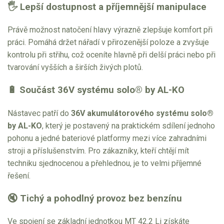
🖐 Lepší dostupnost a příjemnější manipulace
Právě možnost natočení hlavy výrazně zlepšuje komfort při
práci. Pomáhá držet nářadí v přirozenější poloze a zvyšuje
kontrolu při střihu, což oceníte hlavně při delší práci nebo při
tvarování vyšších a širších živých plotů.
🔋 Součást 36V systému solo® by AL-KO
Nástavec patří do
36V akumulátorového systému solo®
by AL-KO
, který je postavený na praktickém sdílení jednoho
pohonu a jedné bateriové platformy mezi více zahradními
stroji a příslušenstvím. Pro zákazníky, kteří chtějí mít
techniku sjednocenou a přehlednou, je to velmi příjemné
řešení.
🔇 Tichý a pohodlný provoz bez benzínu
Ve spojení se základní jednotkou MT 42.2 Li získáte