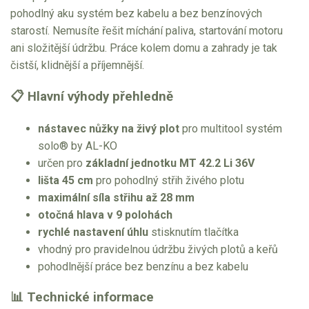
pohodlný aku systém bez kabelu a bez benzínových
starostí. Nemusíte řešit míchání paliva, startování motoru
ani složitější údržbu. Práce kolem domu a zahrady je tak
čistší, klidnější a příjemnější.
📋 Hlavní výhody přehledně
nástavec nůžky na živý plot
pro multitool systém
solo® by AL-KO
určen pro
základní jednotku MT 42.2 Li 36V
lišta 45 cm
pro pohodlný střih živého plotu
maximální síla střihu až 28 mm
otočná hlava v 9 polohách
rychlé nastavení úhlu
stisknutím tlačítka
vhodný pro pravidelnou údržbu živých plotů a keřů
pohodlnější práce bez benzínu a bez kabelu
📊 Technické informace