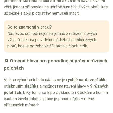
porostem.
Maximální síla střihu až 28 mm
dává uživateli
větší jistotu při pravidelné údržbě hustších živých plotů, kde
už běžné slabší plotostřihy nemusejí stačit.
Co to znamená v praxi?
Nástavec se hodí nejen na jemné zastřižení nových
výhonů, ale i na pravidelnou údržbu hustších živých
plotů, kde je potřeba větší jistota a čistší střih.
🔄 Otočná hlava pro pohodlnější práci v různých
polohách
Velkou výhodou tohoto nástavce je
rychlé nastavení úhlu
stisknutím tlačítka
a možnost nastavení hlavy v
9 různých
polohách
. Díky tomu se lépe dostanete i k bokům a horním
částem živého plotu a práce je pohodlnější i v méně
přístupných místech.