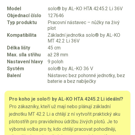
Model
solo® by AL-KO HTA 4245.2 Li 36V
Objednací číslo
127646
Typ produktu
Pracovní nástavec – nůžky na živý
plot
Kompatibilita
Základní jednotka solo® by AL-KO
MT 42.2 Li 36V
Délka lišty
45 cm
Max. síla střihu
až 28 mm
Nastavení hlavy
9 poloh
Systém
solo® by AL-KO 36 V
Balení
Nástavec bez pohonné jednotky, bez
baterie a bez nabíječky
Pro koho je solo® by AL-KO HTA 4245.2 Li ideální?
Pro zákazníky, kteří už mají nebo plánují základní
jednotku MT 42.2 Li a chtějí z ní vytvořit praktický aku
plotostřih pro pravidelnou údržbu živých plotů. Je to
výborná volba pro ty, kdo chtějí pracovat pohodlněji,