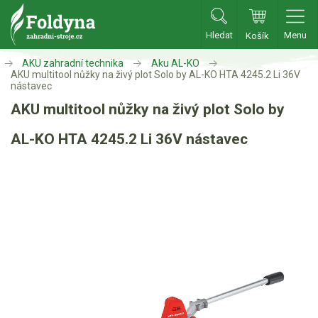
Hledat
Menu
Košík
Zahradní traktory
AKU zahradní technika
Aku AL-KO
AKU multitool nůžky na živý plot Solo by AL-KO HTA 4245.2 Li 36V
nástavec
Zahradní traktory
AKU multitool nůžky na živý plot Solo by
Zahradní ridery
AL-KO HTA 4245.2 Li 36V nástavec
Aku traktory
Příslušenství
Sekačky
Benzínové sekačky
Akumulátorové sekačky
Robotické sekačky
Bubnové sekačky