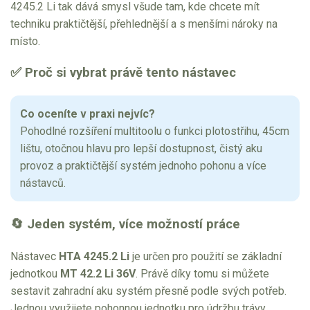
4245.2 Li tak dává smysl všude tam, kde chcete mít
Elektrické tříkolky pracovní
techniku praktičtější, přehlednější a s menšími nároky na
místo.
Elektrické čtyřkolky
✅ Proč si vybrat právě tento nástavec
Náhradní díly
Co oceníte v praxi nejvíc?
Náhradní díly pro motorové pily
Pohodlné rozšíření multitoolu o funkci plotostřihu, 45cm
Zahradní traktory
lištu, otočnou hlavu pro lepší dostupnost, čistý aku
provoz a praktičtější systém jednoho pohonu a více
Řetězové pily
nástavců.
Náhradní díly pro křovinořezy
Náhradní díly pro sekačky
🔄 Jeden systém, více možností práce
Nástavec
HTA 4245.2 Li
je určen pro použití se základní
jednotkou
MT 42.2 Li 36V
. Právě díky tomu si můžete
sestavit zahradní aku systém přesně podle svých potřeb.
Jednou využijete pohonnou jednotku pro údržbu trávy,