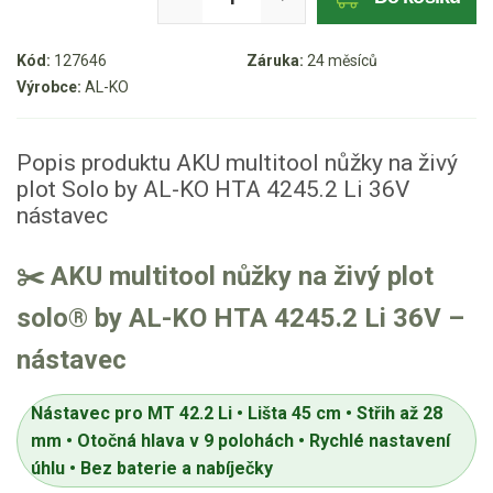
Aku křovinořezy a vyžínače
Kód:
127646
Záruka:
24 měsíců
Výrobce:
AL-KO
Aku pily
Aku sekačky
Popis produktu AKU multitool nůžky na živý
Aku STIHL
plot Solo by AL-KO HTA 4245.2 Li 36V
Aku AL-KO
nástavec
AL-KO 18V
AL-KO 36V
✂️ AKU multitool nůžky na živý plot
solo® by AL-KO HTA 4245.2 Li 36V –
Štípačka na dřevo
nástavec
VARI
Nástavec pro MT 42.2 Li • Lišta 45 cm • Střih až 28
VARI malotraktory
mm • Otočná hlava v 9 polohách • Rychlé nastavení
úhlu • Bez baterie a nabíječky
VARI multifunkční nosiče