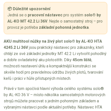
Sněhové frézy
📦 Důležité upozornění
Jedná se o
pracovní nástavec
pro systém
solo® by
Vertikutátory
AL-KO MT 42.2 Li 36V
. Nejde o samostatný stroj – pro
provoz je potřeba
základní pohonná jednotka
.
Kultivátory
Nůžky na živý plot
AKU multitool nůžky na živý plot solo® by AL-KO HTA
4245.2 Li 36V
jsou praktický nástavec pro zákazníky, kteří
Vysavače a foukače
chtějí ze své základní jednotky MT 42.2 Li vytvořit pohodlný
a dobře ovladatelný aku plotostřih. Díky
45cm liště
,
Elektrocentrály
možnosti nastavení úhlu a kompaktnější konstrukci se
skvěle hodí pro pravidelnou údržbu živých plotů, tvarování
Štěpkovače a drtiče
keřů i práci v hůře přístupných místech.
Elektrické skútry
Právě v tom spočívá hlavní výhoda celého systému solo®
by AL-KO 36 V – místo několika samostatných motorových
Elektrické tříkolky
strojů můžete pracovat s jedním pohonným základem a
vybranými nástavci podle aktuální potřeby. Nástavec HTA
Elektrické tříkolky pro seniory