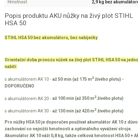
Hmotnost
2,9 kg bez akumulátor
Kultivátory
Popis produktu AKU nůžky na živý plot STIHL
HSA 50
Nůžky na živý plot
STIHL HSA 50 bez akumulátoru, bez nabíječky
AKU nůžky na živý plot
Benzínové nůžky na živý plot
Orientační doba provozu nůžek na živý plot STIHL HSA 50 na jedn
Elektrické nůžky na živý plot
nabití:
2
s akumulátorem AK 10 -
až 50 min (až 175 m
živého plotu) -
Vysavače a foukače
DOPORUČENO
Elektrocentrály
2
s akumulátorem AK 20 -
až 100 min (až 350 m
živého plotu)
Štěpkovače a drtiče
2
s akumulátorem AK 30 -
až 130 min (až 420 m
živého plotu)
Pro nůžky HSA 50 je doporučen používat akumulátor AK 10 z dův
Elektrické skútry
zachování co nejnižší hmotnosti a optimálního vyvážení stroje.
Akumulátor AK 10 váží 0,8 kg, takže celková hmotnost HSA 50 + A