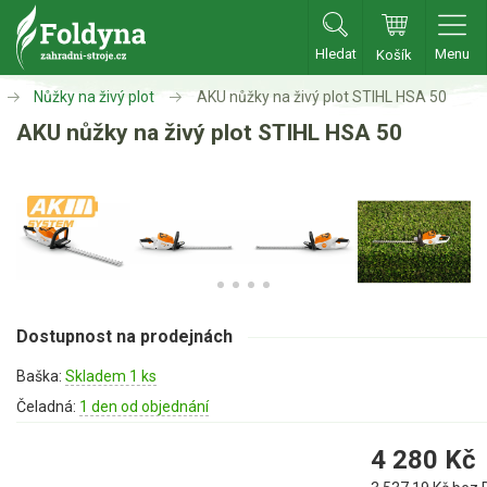
Hledat
Menu
Košík
Zahradní traktory
Nůžky na živý plot
AKU nůžky na živý plot STIHL HSA 50
AKU nůžky na živý plot STIHL HSA 50
Zahradní traktory
Zahradní ridery
Aku traktory
Příslušenství
Sekačky
Dostupnost na prodejnách
Benzínové sekačky
Baška:
Skladem 1 ks
Akumulátorové sekačky
Čeladná:
1 den od objednání
Robotické sekačky
4 280
Kč
Bubnové sekačky