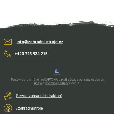
info@zahradni-stroje.cz
+420 723 934 215
Tento web je chráněn reCAPTCHA a platí
zásady ochrany osobních
údajů
a
podmínky služby
Google
Servis zahradních traktorů
/zahradnístroje