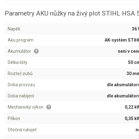
Aku křovinořezy a vyžínače
Parametry AKU nůžky na živý plot STIHL HSA 
Aku pily
Napětí
36 
Aku sekačky
Aku program
AK-systém STIH
Aku STIHL
Aku AL-KO
Akumulátor
není v cen
?
Délka lišty
50 c
Štípačka na dřevo
Rozteč zubů
30 m
VARI
Doba provozu
dle akumulátor
Doba nabíjení
dle akumulátor
VARI malotraktory
VARI multifunkční nosiče
Mechanický výkon
0,22 k
?
Příkon
0,35 k
Sněhové frézy
Otočná rukojeť
n
Vertikutátory