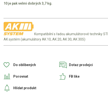
Elektrické tříkolky
10 je pak velmi dobrých 3,7 kg.
Elektrické tříkolky pro seniory
Elektrické tříkolky pracovní
Elektrické čtyřkolky
Kompatibilní s řadou akumulátorové techniky ST
AK systém (akumulátory AK 10, AK 20, AK 30, AK 30S)
Náhradní díly
Náhradní díly pro motorové pily
Zahradní traktory
Do oblíbených
Dotaz prodejci
Řetězové pily
Porovnat
FB like
Náhradní díly pro křovinořezy
Náhradní díly pro sekačky
Hlídat produkt