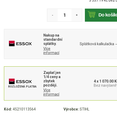
3 537.19
Kč bez 
Mulčovače
Do košík
-
+
Křovinořezy a vyžínače
Benzínové křovinořezy a vyžínače
Nakup na
Aku křovinořezy a vyžínače
standardní
splátky.
Splátková kalkulačka
Více
Motorové pily
informací
Benzínové pily
Zaplať jen
Aku pily
1/4 ceny a
zbytek
4 x 1 070.00 K
Elektrické pily
později.
Bez navýšení!
ROZLOŽENÁ PLATBA
Více
Jednoruční pily
informací
Vyvětvovací pily
Kód:
45210113564
Výrobce:
STIHL
AKU zahradní technika