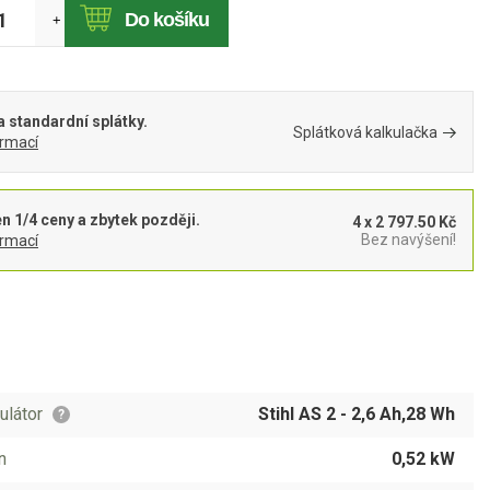
Do košíku
+
 standardní splátky.
Splátková kalkulačka
ormací
en 1/4 ceny a zbytek později.
4 x 2 797.50 Kč
Bez navýšení!
ormací
látor
Stihl AS 2 - 2,6 Ah,28 Wh
?
n
0,52 kW