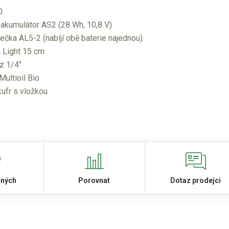
0
 akumulátor AS2 (28 Wh, 10,8 V)
ječka AL5-2 (nabíjí obě baterie najednou)
a Light 15 cm
ěz 1/4"
Multioil Bio
kufr s vložkou
ených
Porovnat
Dotaz prodejci