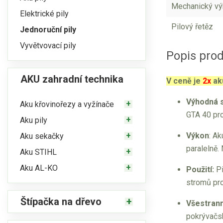
Mechanický vý
Elektrické pily
Pilový řetěz
Jednoruční pily
Vyvětvovací pily
Popis pro
AKU zahradní technika
V ceně je
2x
aku
Výhodná 
Aku křovinořezy a vyžínače
GTA 40 pro
Aku pily
Výkon
: A
Aku sekačky
paralelně.
Aku STIHL
Aku AL-KO
Použití:
Pi
stromů pro
Štípačka na dřevo
Všestran
pokrývačs