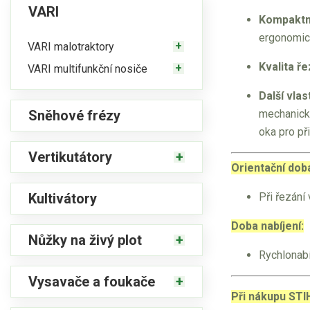
VARI
Kompaktní
ergonomic
VARI malotraktory
Kvalita ř
VARI multifunkční nosiče
Další vlas
Sněhové frézy
mechanický
oka pro př
Vertikutátory
Orientační doba
Kultivátory
Při řezání
Doba nabíjení:
Nůžky na živý plot
Rychlonabí
Vysavače a foukače
Při nákupu STI