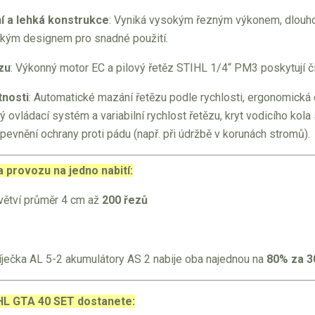
 a lehká konstrukce
: Vyniká vysokým řezným výkonem, dlouho
kým designem pro snadné použití.
ezu
: Výkonný motor EC a pilový řetěz STIHL 1/4“ PM3 poskytují či
tnosti
: Automatické mazání řetězu podle rychlosti, ergonomická 
 ovládací systém a variabilní rychlost řetězu, kryt vodicího kola
ipevnění ochrany proti pádu (např. při údržbě v korunách stromů).
 provozu na jedno nabití:
 větví průměr 4 cm až
200 řezů
ječka AL 5-2 akumulátory AS 2 nabije oba najednou na
80% za 3
HL GTA 40 SET dostanete: