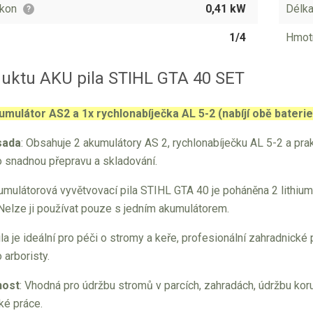
kon
0,41 kW
Délka
?
1/4
Hmot
duktu AKU pila STIHL GTA 40 SET
mulátor AS2 a 1x rychlonabíječka AL 5-2 (nabíjí obě baterie
sada
: Obsahuje 2 akumulátory AS 2, rychlonabíječku AL 5-2 a prak
 snadnou přepravu a skladování.
kumulátorová vyvětvovací pila STIHL GTA 40 je poháněna 2 lithiu
 Nelze ji používat pouze s jedním akumulátorem.
la je ideální pro péči o stromy a keře, profesionální zahradnick
 arboristy.
nost
: Vhodná pro údržbu stromů v parcích, zahradách, údržbu koru
ké práce.