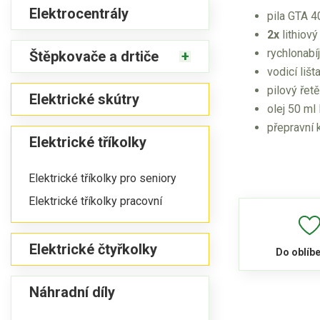
Elektrocentrály
pila GTA 4
2x
lithiový
rychlonabí
Štěpkovače a drtiče
vodicí lišt
pilový řet
Elektrické skútry
olej 50 ml 
přepravní 
Elektrické tříkolky
Elektrické tříkolky pro seniory
Elektrické tříkolky pracovní
Elektrické čtyřkolky
Do oblíb
Náhradní díly