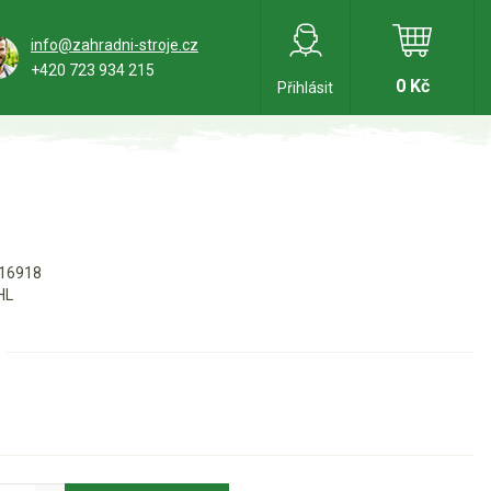
info@zahradni-stroje.cz
+420 723 934 215
0 Kč
Přihlásit
16918
HL