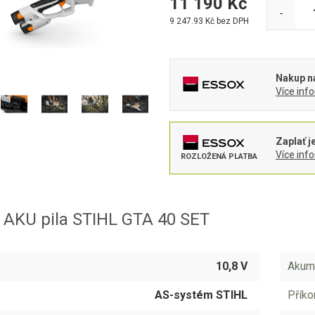
11 190
Kč
-
9 247.93
Kč bez DPH
Nakup na
Více inf
Zaplať j
Více inf
ROZLOŽENÁ PLATBA
 AKU pila STIHL GTA 40 SET
10,8 V
Akumu
AS-systém STIHL
Příko