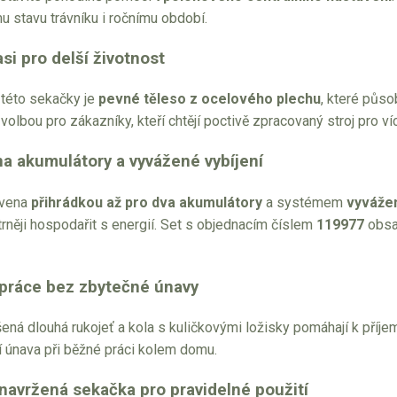
u stavu trávníku i ročnímu období.
si pro delší životnost
této sekačky je
pevné těleso z ocelového plechu
, které půso
olbou pro zákazníky, kteří chtějí poctivě zpracovaný stroj pro v
na akumulátory a vyvážené vybíjení
avena
přihrádkou až pro dva akumulátory
a systémem
vyvážen
rněji hospodařit s energií. Set s objednacím číslem
119977
obsa
práce bez zbytečné únavy
ná dlouhá rukojeť a kola s kuličkovými ložisky pomáhají k příjem
 únava při běžné práci kolem domu.
 navržená sekačka pro pravidelné použití