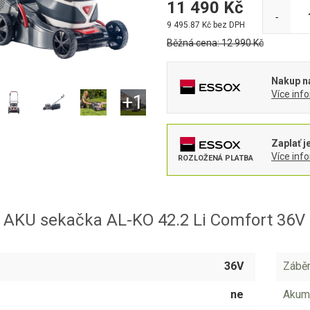
11 490
Kč
-
9 495.87
Kč bez DPH
Běžná cena:
12 990
Kč
Nakup na
Více inf
Zaplať j
Více inf
ROZLOŽENÁ PLATBA
 AKU sekačka AL-KO 42.2 Li Comfort 36V
36V
Záběr
ne
Akumu