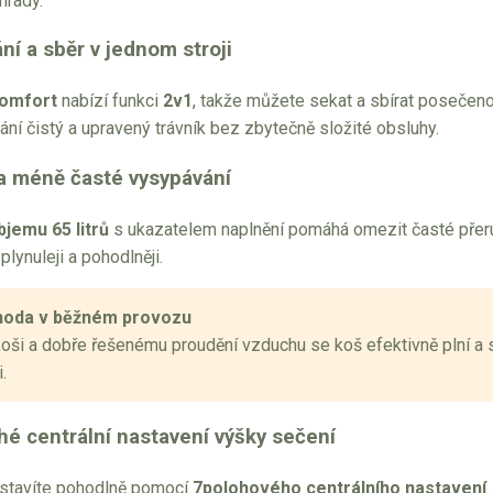
hrady.
ní a sběr v jednom stroji
Comfort
nabízí funkci
2v1
, takže můžete sekat a sbírat posečenou
kání čistý a upravený trávník bez zbytečně složité obsluhy.
 a méně časté vysypávání
bjemu 65 litrů
s ukazatelem naplnění pomáhá omezit časté přeruš
plynuleji a pohodlněji.
hoda v běžném provozu
oši a dobře řešenému proudění vzduchu se koš efektivně plní a s
i.
é centrální nastavení výšky sečení
astavíte pohodlně pomocí
7polohového centrálního nastavení