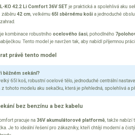
L-KO 42.2 Li Comfort 36V SET
je praktická a spolehlivá aku se
y záběru
42 cm
, velkému
65l sběrnému koši
a jednoduché obsluz
 zahrad.
 je kombinace robustního
ocelového šasi
, pohodlného
7polohov
 nabíječkou. Tento model je navržen tak, aby nabídl příjemnou pr
brat právě tento model
ři běžném sekání?
elký 65l koš, robustní ocelové tělo, jednoduché centrální nastave
 z tohoto modelu aku sekačku, která je přehledná, spolehlivá a p
ekání bez benzínu a bez kabelu
omfort pracuje na
36V akumulátorové platformě
, takže nabízí
a. Je to ideální řešení pro zákazníky, kteří chtějí moderní a čis