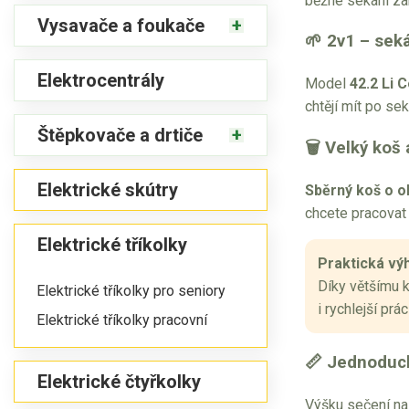
běžné sekání za
Vysavače a foukače
🌱 2v1 – seká
Elektrocentrály
Model
42.2 Li 
chtějí mít po se
Štěpkovače a drtiče
🗑 Velký koš
Elektrické skútry
Sběrný koš o o
chcete pracovat 
Elektrické tříkolky
Praktická vý
Díky většímu k
Elektrické tříkolky pro seniory
i rychlejší prác
Elektrické tříkolky pracovní
📏 Jednoduch
Elektrické čtyřkolky
Výšku sečení n