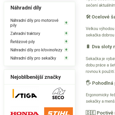
sečení aktuálním
Náhradní díly
🛠 Ocelové ša
Náhradní díly pro motorové
pily
Velkou výhodou 
Zahradní traktory
sekačka dobrou v
Řetězové pily
🔋 Dva sloty 
Náhradní díly pro křovinořezy
Náhradní díly pro sekačky
Sekačka je vyb
dobu práce a šet
rovnou k použití.
Nejoblíbenější značky
🖐 Pohodlná 
Ergonomicky řeše
sekačky a menší
🇩🇪 Poctivě