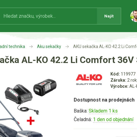
Najít
adní technika
Aku sekačky
AKU sekačka AL-KO 42.2 Li Comf
ačka AL-KO 42.2 Li Comfort 36V
Kód:
119977
Záruka:
2 rok
Výrobce:
AL-
Dostupnost na prodejnách
Baška:
Skladem 1 ks
Čeladná:
1 den od objednání