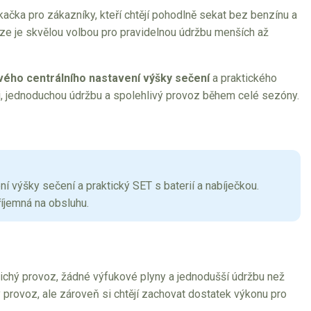
kačka pro zákazníky, kteří chtějí pohodlně sekat bez benzínu a
e je skvělou volbou pro pravidelnou údržbu menších až
ého centrálního nastavení výšky sečení
a praktického
áci, jednoduchou údržbu a spolehlivý provoz během celé sezóny.
ní výšky sečení a praktický SET s baterií a nabíječkou.
říjemná na obsluhu.
 tichý provoz, žádné výfukové plyny a jednodušší údržbu než
tý provoz, ale zároveň si chtějí zachovat dostatek výkonu pro