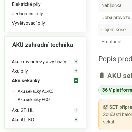
Elektrické pily
Nabíječka
Jednoruční pily
Doba provozu
Vyvětvovací pily
Objem koše
Hmotnost
AKU zahradní technika
Popis pro
Aku křovinořezy a vyžínače
Aku pily
🔋 AKU se
Aku sekačky
36 V platform
Aku sekačky AL-KO
Aku sekačky EGO
📦 SET připr
Aku STIHL
Součástí balen
Aku AL-KO
sekat.