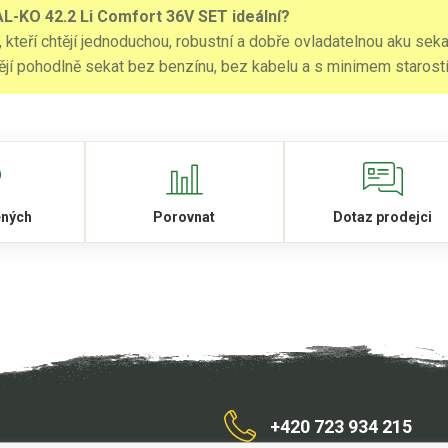
AL-KO 42.2 Li Comfort 36V SET ideální?
 kteří chtějí jednoduchou, robustní a dobře ovladatelnou aku se
tějí pohodlně sekat bez benzínu, bez kabelu a s minimem starostí
ených
Porovnat
Dotaz prodejci
+420 723 934 215