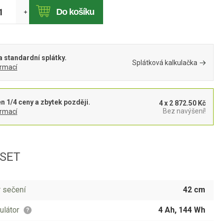
Do košíku
+
 standardní splátky.
Splátková kalkulačka
ormací
en 1/4 ceny a zbytek později.
4 x 2 872.50 Kč
Bez navýšení!
ormací
 SET
 sečení
42 cm
látor
4 Ah, 144 Wh
?