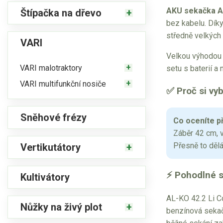
AKU sekačka A
Štípačka na dřevo
bez kabelu. Dík
středně velkých
VARI
Velkou výhodou
VARI malotraktory
setu s baterií a
VARI multifunkční nosiče
✅ Proč si vy
Sněhové frézy
Co oceníte p
Záběr 42 cm, v
Přesně to dělá
Vertikutátory
⚡ Pohodlné s
Kultivátory
AL-KO 42.2 Li C
Nůžky na živý plot
benzínová sekačk