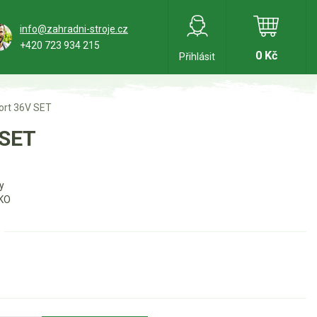
info@zahradni-stroje.cz
+420 723 934 215
0 Kč
Přihlásit
ort 36V SET
 SET
y
KO