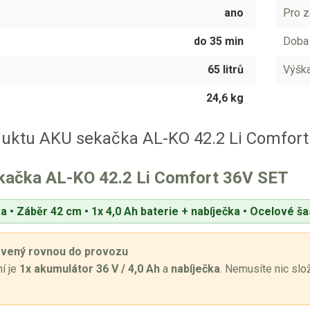
ano
Pro z
do 35 min
Doba 
65 litrů
Výška
24,6 kg
duktu AKU sekačka AL-KO 42.2 Li Comfort
kačka AL-KO 42.2 Li Comfort 36V SET
a • Záběr 42 cm • 1x 4,0 Ah baterie + nabíječka • Ocelové ša
avený rovnou do provozu
í je
1x akumulátor 36 V / 4,0 Ah
a
nabíječka
. Nemusíte nic slo