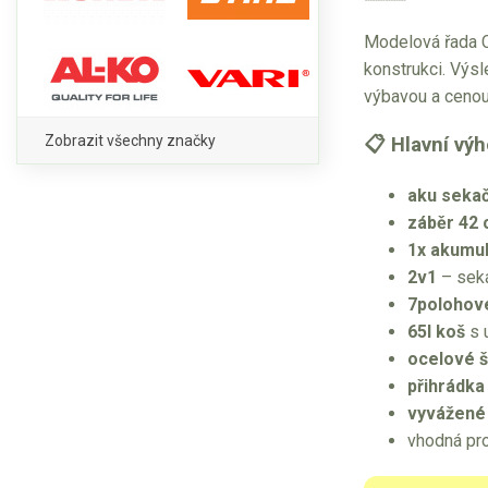
Modelová řada C
konstrukci. Výs
výbavou a cenou
Zobrazit všechny značky
📋 Hlavní vý
aku sekač
záběr 42
1x akumul
2v1
– seká
7polohové
65l koš
s 
ocelové š
přihrádka
vyvážené 
vhodná pro