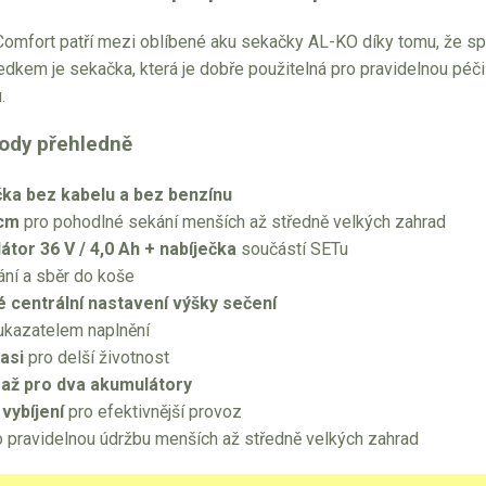
omfort patří mezi oblíbené aku sekačky AL-KO díky tomu, že sp
ledkem je sekačka, která je dobře použitelná pro pravidelnou pé
.
hody přehledně
ka bez kabelu a bez benzínu
 cm
pro pohodlné sekání menších až středně velkých zahrad
átor 36 V / 4,0 Ah + nabíječka
součástí SETu
ní a sběr do koše
 centrální nastavení výšky sečení
ukazatelem naplnění
asi
pro delší životnost
 až pro dva akumulátory
vybíjení
pro efektivnější provoz
 pravidelnou údržbu menších až středně velkých zahrad