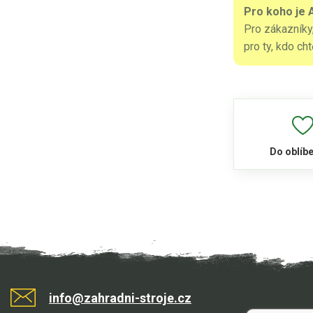
Pro koho je 
Pro zákazníky,
pro ty, kdo ch
Do oblíb
info@zahradni-stroje.cz