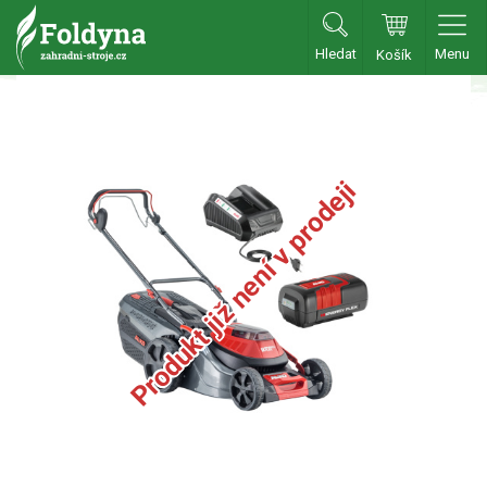
Hledat
Menu
Košík
Zahradní traktory
Zahradní traktory
Zahradní ridery
Produkt již není v prodeji
Aku traktory
Příslušenství
Sekačky
Benzínové sekačky
Akumulátorové sekačky
Robotické sekačky
Bubnové sekačky