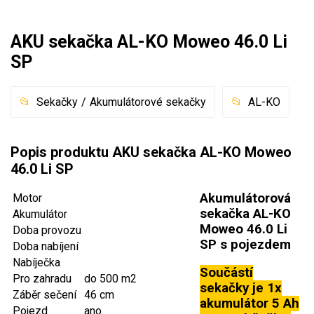
Mulčovače
AKU sekačka AL-KO Moweo 46.0 Li
Křovinořezy a vyžínače
SP
Benzínové křovinořezy a vyžínače
Sekačky
Akumulátorové sekačky
AL-KO
Aku křovinořezy a vyžínače
Popis produktu AKU sekačka AL-KO Moweo
Motorové pily
46.0 Li SP
Benzínové pily
Akumulátorová
Motor
Aku pily
sekačka AL-KO
Akumulátor
Moweo 46.0 Li
Doba provozu
Elektrické pily
SP s pojezdem
Doba nabíjení
Jednoruční pily
Nabíječka
Součástí
Vyvětvovací pily
Pro zahradu
do 500 m2
sekačky je 1x
Záběr sečení
46 cm
akumulátor 5 Ah
Pojezd
ano