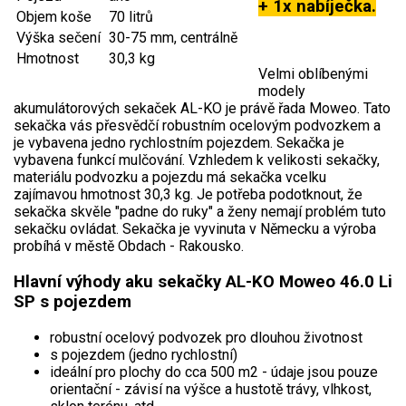
AKU zahradní technika
+ 1x nabíječka.
Objem koše
70 litrů
Výška sečení
30-75 mm, centrálně
Aku křovinořezy a vyžínače
Hmotnost
30,3 kg
Velmi oblíbenými
Aku pily
modely
Aku sekačky
akumulátorových sekaček AL-KO je právě řada Moweo. Tato
sekačka vás přesvědčí robustním ocelovým podvozkem a
Aku STIHL
je vybavena jedno rychlostním pojezdem. Sekačka je
vybavena funkcí mulčování. Vzhledem k velikosti sekačky,
Aku AL-KO
materiálu podvozku a pojezdu má sekačka vcelku
zajímavou hmotnost 30,3 kg. Je potřeba podotknout, že
Štípačka na dřevo
sekačka skvěle "padne do ruky" a ženy nemají problém tuto
sekačku ovládat. Sekačka je vyvinuta v Německu a výroba
probíhá v městě Obdach - Rakousko.
VARI
Hlavní výhody aku sekačky AL-KO Moweo 46.0 Li
VARI malotraktory
SP s pojezdem
VARI multifunkční nosiče
robustní ocelový podvozek pro dlouhou životnost
s pojezdem (jedno rychlostní)
Sněhové frézy
ideální pro plochy do cca 500 m2 - údaje jsou pouze
orientační - závisí na výšce a hustotě trávy, vlhkost,