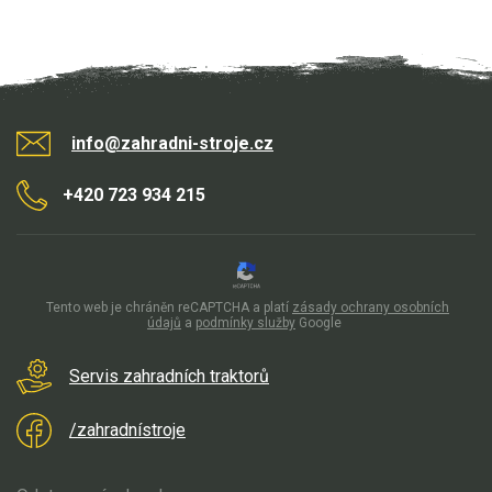
Elektrické čtyřkolky
Náhradní díly
Náhradní díly pro motorové pily
info@zahradni-stroje.cz
Zahradní traktory
Řetězové pily
+420 723 934 215
Náhradní díly pro křovinořezy
Náhradní díly pro sekačky
Tento web je chráněn reCAPTCHA a platí
zásady ochrany osobních
údajů
a
podmínky služby
Google
Servis zahradních traktorů
/zahradnístroje