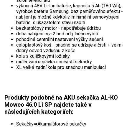
sklon terénu, atd
Vertikutátory
výkonná 48V Li-lon baterie, kapacita 5 Ah (180 Wh),
výrobce baterie Samsung, bez paměťového efektu -
Kultivátory
nabíjení je možné kdykoliv, minimální samovybíjení
baterie, s ukazatelem stavu nabití
bezkartáčový motor - nepotřebuje údržbu
Nůžky na živý plot
doba nabíjení cca 2 hod od plného vybití
pohodlné centrální nastavení výšky sečení
Vysavače a foukače
celoplastový koš - snadno se udržuje a čistí + velmi
dobrý odvod vzduchu z koše
Elektrocentrály
kola s kuličkovými ložisky
mulčovací ucpávka součástí sekačky
XL velké zadní kola pro snadnou manipulaci
Štěpkovače a drtiče
Elektrické skútry
Elektrické tříkolky
Produkty podobné na AKU sekačka AL-KO
Moweo 46.0 Li SP najdete také v
Elektrické tříkolky pro seniory
následujících kategoriích:
Elektrické tříkolky pracovní
Sekačky
Akumulátorové sekačky