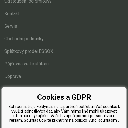
Odstoupení od smlouvy
Kontakt
Servis
Obchodní podmínky
Splátkový prodej ESSOX
Půjčovna vertikutátoru
Doprava
Blog
Cookies a GDPR
Zahradní stroje Foldyna s.r.o. a partneři potřebují Váš souhlas k
využití jednotlivých dat, aby Vám mimo jiné mohli ukazovat
informace týkající se Vašich zájmů pomocí personalizace
reklam. Souhlas udělíte kliknutím na políčko "Ano, souhlasím".