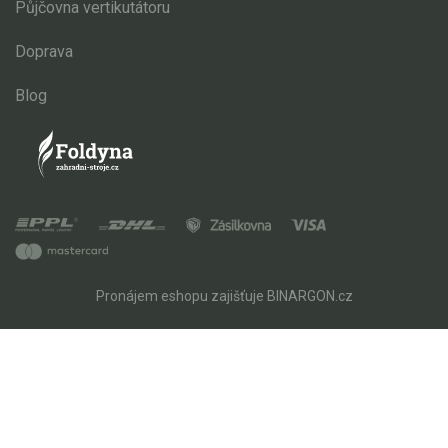
Půjčovna vertikutátoru
Doprava
Blog
Pronájem eshopu zajišťuje
BINARGON.cz