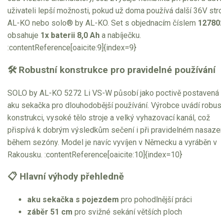
uživateli lepší možnosti, pokud už doma používá další 36V str
AL-KO nebo solo® by AL-KO. Set s objednacím číslem
12780
obsahuje
1x baterii 8,0 Ah
a nabíječku.
:contentReference[oaicite:9]{index=9}
🛠 Robustní konstrukce pro pravidelné používání
SOLO by AL-KO 5272 Li VS-W působí jako poctivě postavená
aku sekačka pro dlouhodobější používání. Výrobce uvádí robus
konstrukci, vysoké tělo stroje a velký vyhazovací kanál, což
přispívá k dobrým výsledkům sečení i při pravidelném nasaze
během sezóny. Model je navíc vyvíjen v Německu a vyráběn v
Rakousku. :contentReference[oaicite:10]{index=10}
📋 Hlavní výhody přehledně
aku sekačka s pojezdem
pro pohodlnější práci
záběr 51 cm
pro svižné sekání větších ploch