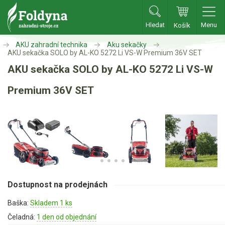
Hledat
Menu
Košík
Zahradní traktory
AKU zahradní technika
Aku sekačky
AKU sekačka SOLO by AL-KO 5272 Li VS-W Premium 36V SET
AKU sekačka SOLO by AL-KO 5272 Li VS-W
Zahradní traktory
Zahradní ridery
Premium 36V SET
Aku traktory
Příslušenství
Sekačky
Benzínové sekačky
Dostupnost na prodejnách
Akumulátorové sekačky
Robotické sekačky
Baška:
Skladem 1 ks
Čeladná:
Bubnové sekačky
1 den od objednání