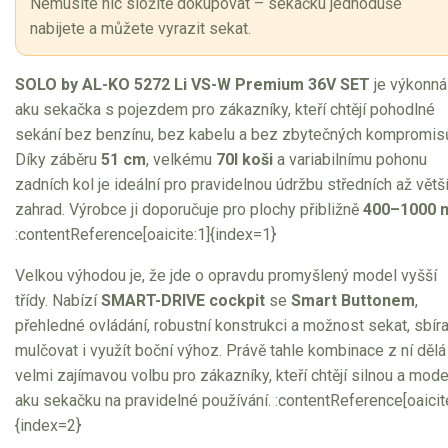
Nemusíte nic složitě dokupovat – sekačku jednoduše
nabijete a můžete vyrazit sekat.
Elektrické tříkolky pracovní
Elektrické čtyřkolky
SOLO by AL-KO 5272 Li VS-W Premium 36V SET
je výkonná
aku sekačka s pojezdem pro zákazníky, kteří chtějí pohodlné
Náhradní díly
sekání bez benzínu, bez kabelu a bez zbytečných kompromis
Díky záběru
51 cm
, velkému
70l koši
a variabilnímu pohonu
Náhradní díly pro motorové pily
zadních kol je ideální pro pravidelnou údržbu středních až větš
zahrad. Výrobce ji doporučuje pro plochy přibližně
400–1000 
Zahradní traktory
:contentReference[oaicite:1]{index=1}
Řetězové pily
Náhradní díly pro křovinořezy
Velkou výhodou je, že jde o opravdu promyšlený model vyšší
třídy. Nabízí
SMART-DRIVE cockpit
se
Smart Buttonem
,
Náhradní díly pro sekačky
přehledné ovládání, robustní konstrukci a možnost sekat, sbíra
mulčovat i využít boční výhoz. Právě tahle kombinace z ní dělá
velmi zajímavou volbu pro zákazníky, kteří chtějí silnou a mode
aku sekačku na pravidelné používání. :contentReference[oaicit
{index=2}