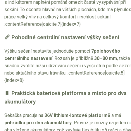
s indikátorem naplnění pomáhá omezit časté vysypávání při
sekání. To oceníte hlavně na větších plochách, kde má plynulos
práce velký vliv na celkový komfort i rychlost sekání.
:contentReference[oaicite:7]{index=7}
📏 Pohodlné centrální nastavení výšky sečení
Výšku sečení nastavíte jednoduše pomocí
7polohového
centrálního nastavení
. Rozsah je přibližně
30–80 mm
, takže
snadno zvolíte nižší udržovací sečení i vyšší střih podle sezó
nebo aktuálního stavu trávníku. :contentReference[oaicite:8]
{index=8}
🔋 Praktická bateriová platforma a místo pro dva
akumulátory
Sekačka pracuje na
36V lithium-iontové platformě
a má
přihrádku pro dva akumulátory
. Provoz je možný na jeden 
oba vložené akumulátory, což zvyšuje flexibilitu při práci a dáv