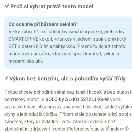
✅ Proč si vybrat právě tento model
Co oceníte při běžném sekání?
Velký záběr 51 cm, pohodlný variabilní pojezd, přehledný
SMART-DRIVE kokpit, 4 funkce v jednom stroji a praktický
SET s baterií 8,0 Ah a nabíječkou. Přesně to dělá z tohoto
modelu aku sekačku, která umí spojit komfort, výkon a
moderní obsluhu.
⚡ Výkon bez benzínu, ale s pohodlím vyšší třídy
Pokud chcete pohodlně sekat bez tahání kabelu a bez starostí
benzínový motor, je
SOLO by AL-KO 5272 Li VS-W
velmi
zajímavé řešení. Aku provoz znamená tišší chod, žádné výfuk
plyny a jednodušší údržbu. Přitom stále dostanete silný stroj 
záběrem, který už zvládne i větší zahradu svižně a bez
zbytečného zdržování. :contentReference[oaicite:3]{index=3}