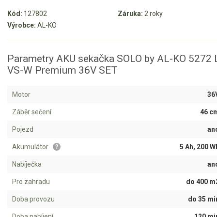
Kód:
127802
Záruka:
2 roky
Aku křovinořezy a vyžínače
Výrobce:
AL-KO
Aku pily
Aku sekačky
Parametry AKU sekačka SOLO by AL-KO 5272 
VS-W Premium 36V SET
Aku sekačky AL-KO
Aku sekačky EGO
Motor
36
Aku STIHL
Záběr sečení
46 c
Aku AL-KO
Pojezd
an
Štípačka na dřevo
Akumulátor
5 Ah, 200 W
?
Nabíječka
an
VARI
Pro zahradu
do 400 m
VARI malotraktory
Doba provozu
do 35 mi
VARI multifunkční nosiče
Doba nabíjení
120 mi