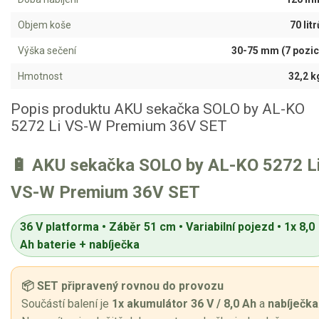
Sněhové frézy
Objem koše
70 litr
Výška sečení
30-75 mm (7 pozic
Vertikutátory
Hmotnost
32,2 k
Kultivátory
Popis produktu AKU sekačka SOLO by AL-KO
Nůžky na živý plot
5272 Li VS-W Premium 36V SET
Vysavače a foukače
🔋 AKU sekačka SOLO by AL-KO 5272 L
Elektrocentrály
VS-W Premium 36V SET
Štěpkovače a drtiče
36 V platforma • Záběr 51 cm • Variabilní pojezd • 1x 8,0
Ah baterie + nabíječka
Elektrické skútry
Elektrické tříkolky
📦 SET připravený rovnou do provozu
Součástí balení je
1x akumulátor 36 V / 8,0 Ah
a
nabíječka
Elektrické tříkolky pro seniory