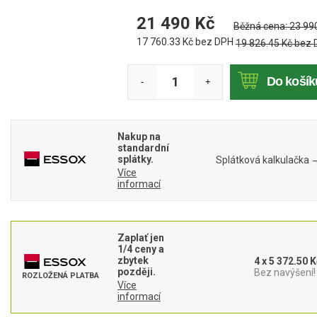
Mulčovače
21 490
Kč
Běžná cena:
23 99
17 760.33
Kč bez DPH
19 826.45
Kč bez
Křovinořezy a vyžínače
Do košík
-
+
Benzínové křovinořezy a vyžínače
Aku křovinořezy a vyžínače
Nakup na
Motorové pily
standardní
splátky.
Splátková kalkulačka
Více
Benzínové pily
informací
Aku pily
Elektrické pily
Zaplať jen
Jednoruční pily
1/4 ceny a
zbytek
4 x 5 372.50 K
Vyvětvovací pily
později.
Bez navýšení!
ROZLOŽENÁ PLATBA
Více
informací
AKU zahradní technika