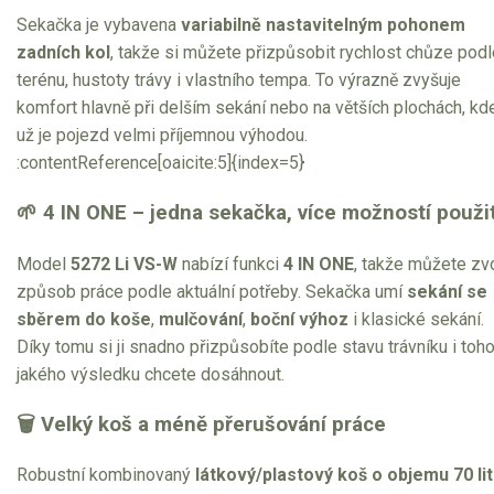
Sekačka je vybavena
variabilně nastavitelným pohonem
zadních kol
, takže si můžete přizpůsobit rychlost chůze podl
terénu, hustoty trávy i vlastního tempa. To výrazně zvyšuje
komfort hlavně při delším sekání nebo na větších plochách, kd
už je pojezd velmi příjemnou výhodou.
:contentReference[oaicite:5]{index=5}
🌱 4 IN ONE – jedna sekačka, více možností použit
Model
5272 Li VS-W
nabízí funkci
4 IN ONE
, takže můžete zvo
způsob práce podle aktuální potřeby. Sekačka umí
sekání se
sběrem do koše
,
mulčování
,
boční výhoz
i klasické sekání.
Díky tomu si ji snadno přizpůsobíte podle stavu trávníku i toho
jakého výsledku chcete dosáhnout.
🗑 Velký koš a méně přerušování práce
Robustní kombinovaný
látkový/plastový koš o objemu 70 lit