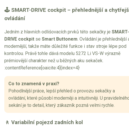
🕹 SMART-DRIVE cockpit – přehlednější a chytřejš
ovládání
Jedním z hlavních odlišovacích prvků této sekačky je
SMART-
DRIVE cockpit
se
Smart Buttonem
. Ovládání je přehlednější 
modernější, takže máte důležité funkce i stav stroje lépe pod
kontrolou. Právě tohle dává modelu 5272 Li VS-W výrazně
prémiovější charakter než u běžných aku sekaček.
:contentReference[oaicite:4]{index=4}
Co to znamená v praxi?
Pohodlnější práce, lepší přehled o provozu sekačky a
ovládání, které působí moderněji a intuitivněji. U pravidelnéh
sekání je to detail, který zákazník pozná velmi rychle.
🚶 Variabilní pojezd zadních kol