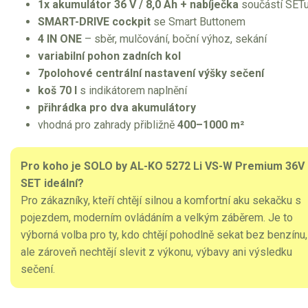
1x akumulátor 36 V / 8,0 Ah + nabíječka
součástí SET
SMART-DRIVE cockpit
se Smart Buttonem
4 IN ONE
– sběr, mulčování, boční výhoz, sekání
variabilní pohon zadních kol
7polohové centrální nastavení výšky sečení
koš 70 l
s indikátorem naplnění
přihrádka pro dva akumulátory
vhodná pro zahrady přibližně
400–1000 m²
Pro koho je SOLO by AL-KO 5272 Li VS-W Premium 36V
SET ideální?
Pro zákazníky, kteří chtějí silnou a komfortní aku sekačku s
pojezdem, moderním ovládáním a velkým záběrem. Je to
výborná volba pro ty, kdo chtějí pohodlně sekat bez benzínu,
ale zároveň nechtějí slevit z výkonu, výbavy ani výsledku
sečení.