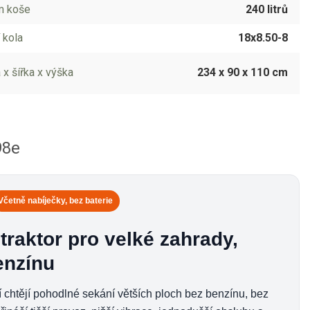
m koše
240 litrů
 kola
18x8.50-8
 x šířka x výška
234 x 90 x 110 cm
98e
Včetně nabíječky, bez baterie
traktor pro velké zahrady,
enzínu
ří chtějí pohodlné sekání větších ploch bez benzínu, bez