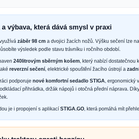
 a výbava, která dává smysl v praxi
 využívá
záběr 98 cm
a dvojici žacích nožů. Výšku sečení lze na
ůsobíte výsledek podle stavu trávníku i ročního období.
ybaven
240litrovým sběrným košem
, který nabízí dostatečnou
 také
reverzní sečení
, elektrické spouštění žacího ústrojí a
zadn
práci podporuje
nové komfortní sedadlo STIGA
, ergonomický v
 odkládací přihrádka, držák nápojů i otočná přední náprava. Díky
žek.
ou je i propojení s aplikací
STIGA.GO
, která pomáhá mít přehl