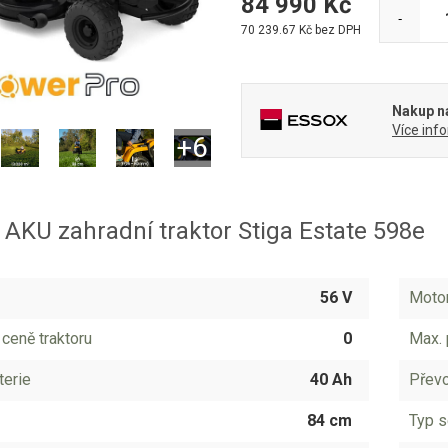
84 990
Kč
-
70 239.67
Kč bez DPH
Nakup na
Více inf
AKU zahradní traktor Stiga Estate 598e
56 V
Moto
 ceně traktoru
0
Max. 
terie
40 Ah
Přev
84 cm
Typ s