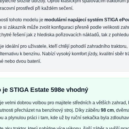
bytečně složité údržby. Oproti klasickým spalovacím traktorům př
pracovní prostředí při každém sečení.
ostí tohoto modelu je
modulární napájecí systém STIGA ePo
že si zákazník může zvolit konfiguraci přesně podle velikosti z
chytré řešení jak z hlediska pořizovacích nákladů, tak z pohledu
je ideální pro uživatele, kteří chtějí pohodlí zahradního traktoru
lternativu k benzínu. Nabízí vysoký komfort jízdy, kvalitní sběr 
é nebo dvou baterií.
 je STIGA Estate 598e vhodný
e velmi dobrou volbou pro majitele středních a větších zahrad, k
utnosti přecházet na benzínový stroj. Díky záběru
98 cm
, dvěm
ou a plynulou práci i tam, kde už by ruční sekačka byla zdlouhav
e aku traktor, který nabídne více výkonu, širší záběr a vyšší pr