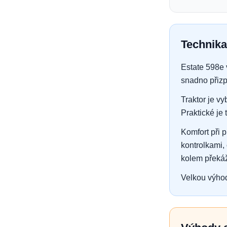
Technika
Estate 598e
snadno přizp
Traktor je v
Praktické je
Komfort při 
kontrolkami,
kolem překá
Velkou výhod