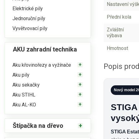
Nastavení výš
Elektrické pily
Přední kola
Jednoruční pily
Vyvětvovací pily
Zvláštní
výbava
Hmotnost
AKU zahradní technika
Aku křovinořezy a vyžínače
Popis prod
Aku pily
Aku sekačky
Nový model 2
Aku STIHL
Aku AL-KO
STIGA 
vysoký
Štípačka na dřevo
STIGA Estat