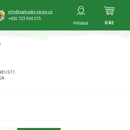
info@zahradni-stroje.cz
+420 723 934 215
0 Kč
Přihlásit
e
481/ST1
GA