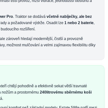
ináší tišší provoz, nižší vibrace, jednodušší obsluhu a
wer Pro
. Traktor se dodává
včetně nabíječky, ale bez
ahrady a požadované výdrže. Osadit lze
1 nebo 2 baterie
,
 budoucího rozšíření.
, ale zároveň hledají modernější, čistší a provozně
trávy, možnost mulčování a velmi zajímavou flexibilitu díky
teří chtějí pohodlně a efektivně sekat větší travnaté
a nožům a prostornému
240litrovému sběrnému koši
á.
acovní komfort než základní modely, Estate 598e patří mezi