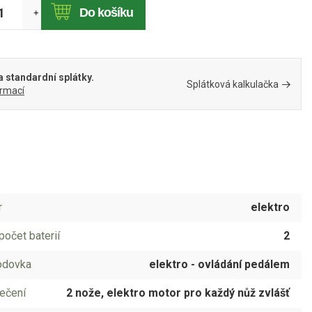
Do košíku
+
 standardní splátky.
Splátková kalkulačka
ormací
r
elektro
počet baterií
2
odovka
elektro - ovládání pedálem
ečení
2 nože, elektro motor pro každý nůž zvlášť