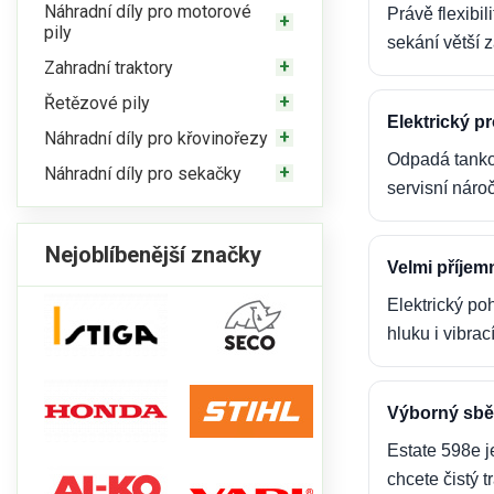
Náhradní díly pro motorové
Právě flexibi
pily
sekání větší 
Zahradní traktory
Řetězové pily
Elektrický p
Náhradní díly pro křovinořezy
Odpadá tankov
Náhradní díly pro sekačky
servisní náro
Nejoblíbenější značky
Velmi příjemn
Elektrický po
hluku i vibra
Výborný sbě
Estate 598e j
chcete čistý 