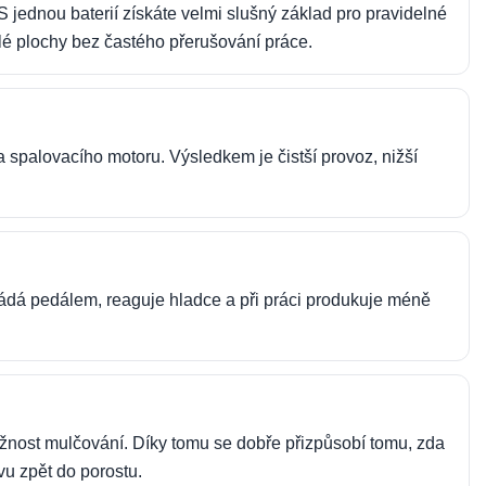
S jednou baterií získáte velmi slušný základ pro pravidelné
lé plochy bez častého přerušování práce.
a spalovacího motoru. Výsledkem je čistší provoz, nižší
ovládá pedálem, reaguje hladce a při práci produkuje méně
možnost mulčování. Díky tomu se dobře přizpůsobí tomu, zda
vu zpět do porostu.