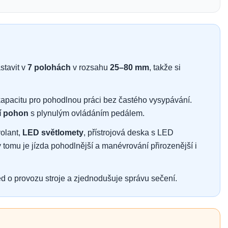
stavit v
7 polohách
v rozsahu
25–80 mm
, takže si
 kapacitu pro pohodlnou práci bez častého vysypávání.
í pohon
s plynulým ovládáním pedálem.
olant,
LED světlomety
, přístrojová deska s LED
 tomu je jízda pohodlnější a manévrování přirozenější i
ed o provozu stroje a zjednodušuje správu sečení.