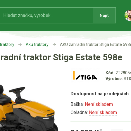
Najít
traktory
Aku traktory
AKU zahradní traktor Stiga Estate 598
adní traktor Stiga Estate 598e
Kód:
2T2805
Výrobce:
STI
Dostupnost na prodejnách
Baška:
Není skladem
Čeladná:
Není skladem