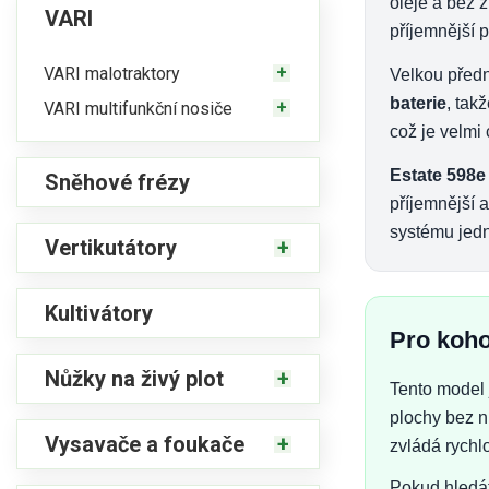
oleje a bez z
VARI
příjemnější 
VARI malotraktory
Velkou předn
baterie
, tak
VARI multifunkční nosiče
což je velmi 
Estate 598e
Sněhové frézy
příjemnější a
systému jedn
Vertikutátory
Kultivátory
Pro koho
Nůžky na živý plot
Tento model j
plochy bez n
Vysavače a foukače
zvládá rychl
Pokud hledát