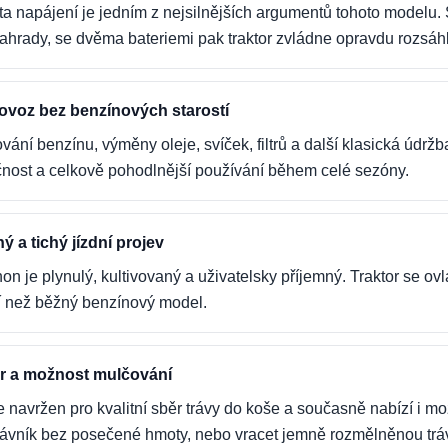
lita napájení je jedním z nejsilnějších argumentů tohoto modelu. 
zahrady, se dvěma bateriemi pak traktor zvládne opravdu rozsáh
rovoz bez benzínových starostí
ání benzínu, výměny oleje, svíček, filtrů a další klasická údržb
čnost a celkově pohodlnější používání během celé sezóny.
ý a tichý jízdní projev
hon je plynulý, kultivovaný a uživatelsky příjemný. Traktor se 
cí než běžný benzínový model.
r a možnost mulčování
e navržen pro kvalitní sběr trávy do koše a současně nabízí i 
trávník bez posečené hmoty, nebo vracet jemně rozmělněnou trá