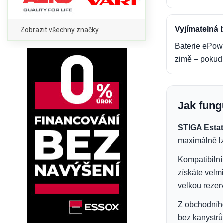
Vyjímatelná 
Zobrazit všechny značky
Baterie ePower
zimě – pokud 
Jak fung
STIGA Estat
maximálně lz
Kompatibiln
získáte velm
velkou rezerv
Z obchodního 
bez kanystrů