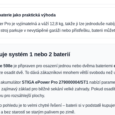
baterie jako praktická výhoda
 Pro je vyjímatelná a váží 12,8 kg, takže ji lze jednoduše nabíj
stroj parkuje v nevytápěné garáži nebo přístřešku, baterii můžet
uje systém 1 nebo 2 baterií
e 598e
je připraven pro osazení jednou nebo dvěma bateriemi
e osadit dvě. To dává zákazníkovi mnohem větší svobodu než u 
í akumulátor
STIGA ePower Pro 279000004/ST1
nabízí parame
i zajímavý základ pro běžné sekání velké zahrady. Pokud osadít
u pro rozsáhlejší plochy.
pohledu je to velmi chytré řešení – baterii si v podstatě kupuje
 a bez starostí se starým palivem po zimě.