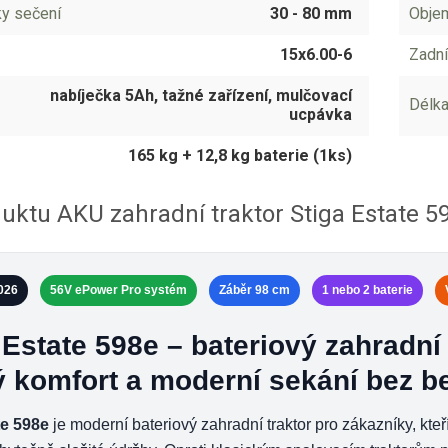
ky sečení
30 - 80 mm
Obje
15x6.00-6
Zadní
nabíječka 5Ah, tažné zařízení, mulčovací
Délka
ucpávka
165 kg + 12,8 kg baterie (1ks)
uktu AKU zahradní traktor Stiga Estate 5
026
56V ePower Pro systém
Záběr 98 cm
1 nebo 2 baterie
Estate 598e – bateriový zahradní 
 komfort a moderní sekání bez b
e 598e
je moderní bateriový zahradní traktor pro zákazníky, kte