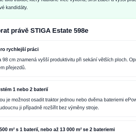
vé kandidáty.
brat právě STIGA Estate 598e
ro rychlejší práci
a 98 cm znamená vyšší produktivitu při sekání větších ploch. Opr
m přejezdů.
stém 1 nebo 2 baterií
u je možnost osadit traktor jednou nebo dvěma bateriemi ePower
udoucnu ji případně rozšířit bez výměny stroje.
00 m² s 1 baterií, nebo až 13 000 m² se 2 bateriemi