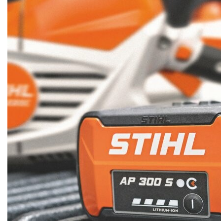
Mulčovače
Křovinořezy a vyžínače
Benzínové křovinořezy a vyžínače
Aku křovinořezy a vyžínače
Motorové pily
Benzínové pily
Aku pily
Elektrické pily
Jednoruční pily
Vyvětvovací pily