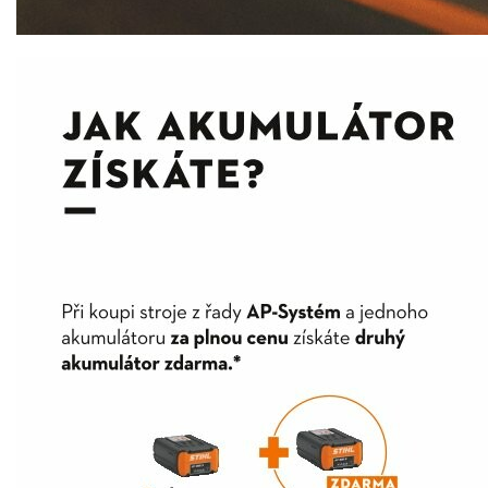
Vertikutátory
Kultivátory
Nůžky na živý plot
Vysavače a foukače
Elektrocentrály
Štěpkovače a drtiče
Elektrické skútry
Elektrické tříkolky
Elektrické tříkolky pro seniory
Elektrické tříkolky pracovní