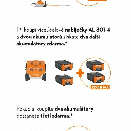
Elektrické čtyřkolky
Náhradní díly
Náhradní díly pro motorové pily
Zahradní traktory
Řetězové pily
Náhradní díly pro křovinořezy
Náhradní díly pro sekačky