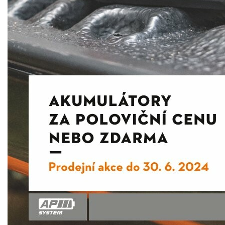
AKU zahradní technika
Aku křovinořezy a vyžínače
Aku pily
Aku sekačky
Aku STIHL
Aku AL-KO
Štípačka na dřevo
VARI
VARI malotraktory
VARI multifunkční nosiče
Sněhové frézy