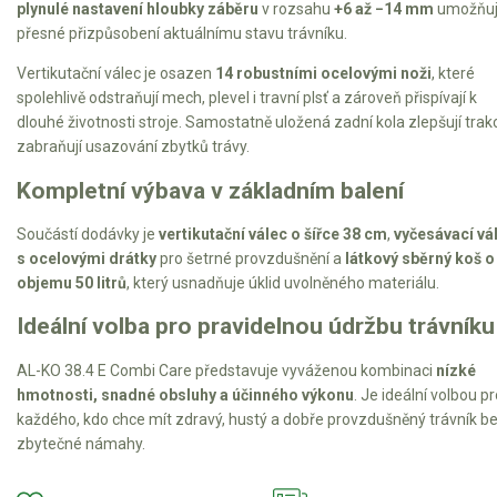
plynulé nastavení hloubky záběru
v rozsahu
+6 až −14 mm
umožňu
přesné přizpůsobení aktuálnímu stavu trávníku.
Vertikutační válec je osazen
14 robustními ocelovými noži
, které
spolehlivě odstraňují mech, plevel i travní plsť a zároveň přispívají k
dlouhé životnosti stroje. Samostatně uložená zadní kola zlepšují trakc
zabraňují usazování zbytků trávy.
Kompletní výbava v základním balení
Součástí dodávky je
vertikutační válec o šířce 38 cm
,
vyčesávací vá
s ocelovými drátky
pro šetrné provzdušnění a
látkový sběrný koš o
objemu 50 litrů
, který usnadňuje úklid uvolněného materiálu.
Ideální volba pro pravidelnou údržbu trávníku
AL-KO 38.4 E Combi Care představuje vyváženou kombinaci
nízké
hmotnosti, snadné obsluhy a účinného výkonu
. Je ideální volbou p
každého, kdo chce mít zdravý, hustý a dobře provzdušněný trávník b
zbytečné námahy.