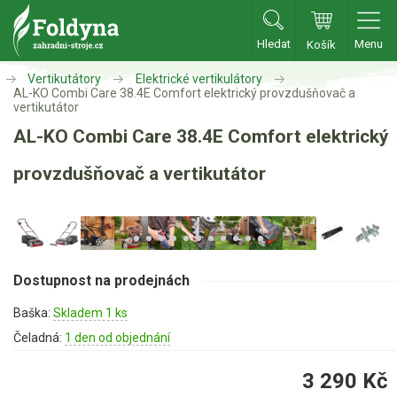
Hledat
Menu
Košík
Zahradní traktory
Vertikutátory
Elektrické vertikulátory
AL-KO Combi Care 38.4E Comfort elektrický provzdušňovač a
vertikutátor
Zahradní traktory
AL-KO Combi Care 38.4E Comfort elektrický
Zahradní ridery
provzdušňovač a vertikutátor
Aku traktory
Příslušenství
Sekačky
Dostupnost na prodejnách
Benzínové sekačky
Baška:
Skladem 1 ks
Akumulátorové sekačky
Čeladná:
1 den od objednání
Robotické sekačky
3 290
Kč
Bubnové sekačky