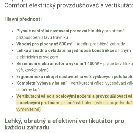
Vertikutátory
Comfort elektrický provzdušňovač a vertikutát
Benzínové vertikulátory
Hlavní přednosti
Elektrické vertikulátory
Plynulé centrální nastavení pracovní hloubky
pro přesné
přizpůsobení stavu trávníku
Kultivátory
Vhodný pro plochy až 800 m²
– ideální pro běžné zahrady
Lehká a snadno ovladatelná jednoosá konstrukce
s tichým
Nůžky na živý plot
elektrickým provozem
Bezemisní elektromotor o výkonu 1 400 W
– práce bez hluku
Vysavače a foukače
výfukových plynů
Ergonomická rukojeť nastavitelná ve 3 výškových polohách
Elektrocentrály
Kompletní výbava v balení
– vertikutační válec, vyčesávací vál
a sběrný koš
Štěpkovače a drtiče
Vertikutační válec a ocelovými nožemi a provzdušňovací vá
s ocelovými pružinami
je součástí balení (válce jsou jednoduš
Elektrické skútry
vyměnitelné)
Lehký, obratný a efektivní vertikutátor pro
Elektrické tříkolky
každou zahradu