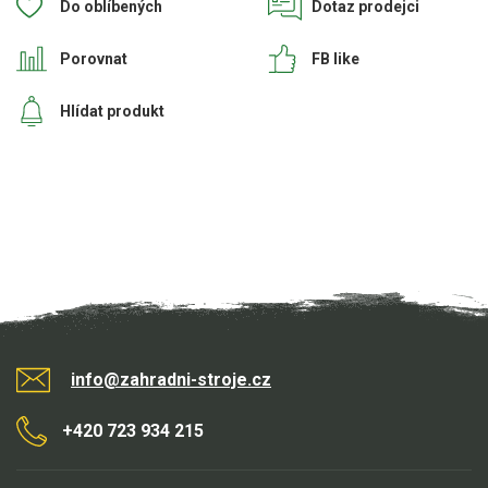
Do oblíbených
Dotaz prodejci
Porovnat
FB like
Hlídat produkt
info@zahradni-stroje.cz
+420 723 934 215