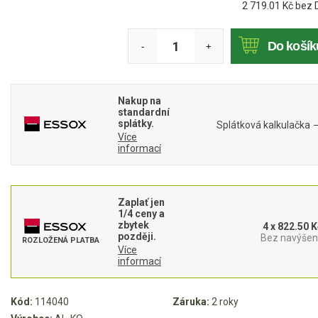
2 719.01
Kč bez 
Mulčovače
Do košík
-
+
Křovinořezy a vyžínače
Benzínové křovinořezy a vyžínače
Nakup na
Aku křovinořezy a vyžínače
standardní
splátky.
Splátková kalkulačka
Více
Motorové pily
informací
Benzínové pily
Zaplať jen
Aku pily
1/4 ceny a
zbytek
Elektrické pily
4 x 822.50 K
později.
Bez navýšení
ROZLOŽENÁ PLATBA
Jednoruční pily
Více
informací
Vyvětvovací pily
Kód:
114040
Záruka:
2 roky
AKU zahradní technika