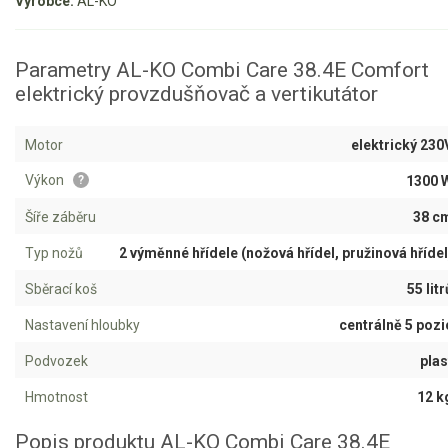
Výrobce:
AL-KO
Aku křovinořezy a vyžínače
Parametry AL-KO Combi Care 38.4E Comfort
Aku pily
elektrický provzdušňovač a vertikutátor
Aku sekačky
Aku STIHL
Motor
elektrický 230
Aku AL-KO
Výkon
1300 
?
Štípačka na dřevo
Šíře záběru
38 c
Typ nožů
2 výměnné hřídele (nožová hřídel, pružinová hřídel
VARI
Sběrací koš
55 litr
VARI malotraktory
Nastavení hloubky
centrálně 5 pozi
VARI multifunkční nosiče
Podvozek
plas
Sněhové frézy
Hmotnost
12 k
Popis produktu AL-KO Combi Care 38.4E