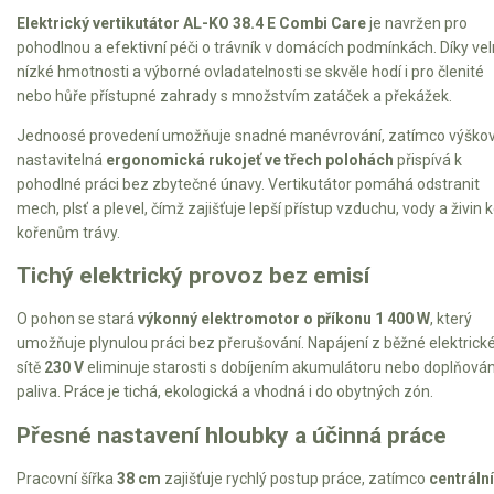
Elektrické tříkolky pro seniory
Elektrický vertikutátor AL-KO 38.4 E Combi Care
je navržen pro
pohodlnou a efektivní péči o trávník v domácích podmínkách. Díky ve
Elektrické tříkolky pracovní
nízké hmotnosti a výborné ovladatelnosti se skvěle hodí i pro členité
nebo hůře přístupné zahrady s množstvím zatáček a překážek.
Elektrické čtyřkolky
Jednoosé provedení umožňuje snadné manévrování, zatímco výško
nastavitelná
ergonomická rukojeť ve třech polohách
přispívá k
Náhradní díly
pohodlné práci bez zbytečné únavy. Vertikutátor pomáhá odstranit
mech, plsť a plevel, čímž zajišťuje lepší přístup vzduchu, vody a živin 
Náhradní díly pro motorové pily
kořenům trávy.
Zahradní traktory
Tichý elektrický provoz bez emisí
Řetězové pily
O pohon se stará
výkonný elektromotor o příkonu 1 400 W
, který
Náhradní díly pro křovinořezy
umožňuje plynulou práci bez přerušování. Napájení z běžné elektrick
Náhradní díly pro sekačky
sítě
230 V
eliminuje starosti s dobíjením akumulátoru nebo doplňová
paliva. Práce je tichá, ekologická a vhodná i do obytných zón.
Přesné nastavení hloubky a účinná práce
Pracovní šířka
38 cm
zajišťuje rychlý postup práce, zatímco
centrální