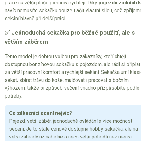
práce na větší ploše posouvá rychleji. Díky
pojezdu zadních k
Elektrické tříkolky pro seniory
navíc nemusíte sekačku pouze tlačit vlastní silou, což zpříjem
Elektrické tříkolky pracovní
sekání hlavně při delší práci.
✅ Jednoduchá sekačka pro běžné použití, ale s
Elektrické čtyřkolky
větším záběrem
Náhradní díly
Tento model je dobrou volbou pro zákazníky, kteří chtějí
dostupnou benzínovou sekačku s pojezdem, ale rádi si připlat
Náhradní díly pro motorové pily
za větší pracovní komfort a rychlejší sekání. Sekačka umí klas
Zahradní traktory
sekat, sbírat trávu do koše, mulčovat i pracovat s bočním
Řetězové pily
výhozem, takže si způsob sečení snadno přizpůsobíte podle
Náhradní díly pro křovinořezy
potřeby.
Náhradní díly pro sekačky
Co zákazníci ocení nejvíc?
Pojezd, větší záběr, jednoduché ovládání a více možností
sečení. Je to stále cenově dostupná hobby sekačka, ale na
větší zahradě už nabídne o něco větší pohodlí než menší