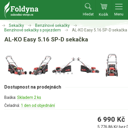
Hledat
Menu
Košík
Zahradní traktory
Sekačky
Benzínové sekačky
Benzínové sekačky s pojezdem
AL-KO Easy 5.16 SP-D sekačka
AL-KO Easy 5.16 SP-D sekačka
Zahradní traktory
Zahradní ridery
Aku traktory
Příslušenství
Sekačky
Dostupnost na prodejnách
Baška:
Skladem 2 ks
Benzínové sekačky
Čeladná:
1 den od objednání
Benzínové sekačky s pojezdem
6 990
Kč
Benzínové sekačky bez pojezdu
Benzínové sekačky se startérem
5 776.86
Kč bez 