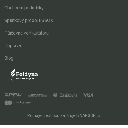
Obchodní podmínky
Splátkový prodej ESSOX
Půjčovna vertikutátoru
Doprava
Blog
Pronájem eshopu zajišťuje
BINARGON.cz