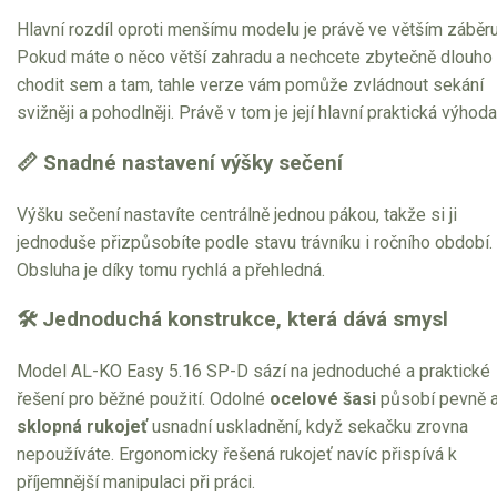
Hlavní rozdíl oproti menšímu modelu je právě ve větším záběru
Pokud máte o něco větší zahradu a nechcete zbytečně dlouho
chodit sem a tam, tahle verze vám pomůže zvládnout sekání
svižněji a pohodlněji. Právě v tom je její hlavní praktická výhoda
📏 Snadné nastavení výšky sečení
Výšku sečení nastavíte centrálně jednou pákou, takže si ji
jednoduše přizpůsobíte podle stavu trávníku i ročního období.
Obsluha je díky tomu rychlá a přehledná.
🛠 Jednoduchá konstrukce, která dává smysl
Model AL-KO Easy 5.16 SP-D sází na jednoduché a praktické
řešení pro běžné použití. Odolné
ocelové šasi
působí pevně 
sklopná rukojeť
usnadní uskladnění, když sekačku zrovna
nepoužíváte. Ergonomicky řešená rukojeť navíc přispívá k
příjemnější manipulaci při práci.