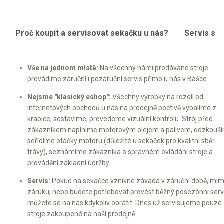
Proč koupit a servisovat sekačku u nás?
Servis se
Vše na jednom místě:
Na všechny námi prodávané stroje
provádíme záruční i pozáruční servis přímo u nás v Bašce.
Nejsme "klasický eshop":
Všechny výrobky na rozdíl od
internetových obchodů u nás na prodejně poctivě vybalíme z
krabice, sestavíme, provedeme vizuální kontrolu. Stroj před
zákazníkem naplníme motorovým olejem a palivem, odzkouší
seřídíme otáčky motoru (důležité u sekaček pro kvalitní sběr
trávy), seznámíme zákazníka o správném ovládání stroje a
provádění základní údržby.
Servis:
Pokud na sekačce vznikne závada v záruční době, mi
záruku, nebo budete potřebovat provést běžný posezónní servi
můžete se na nás kdykoliv obrátit. Dnes už servisujeme pouze
stroje zakoupené na naší prodejně.