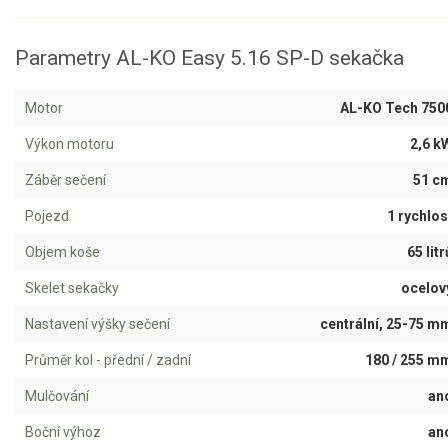
Jednoruční pily
Vyvětvovací pily
Parametry AL-KO Easy 5.16 SP-D sekačka
AKU zahradní technika
Motor
AL-KO Tech 750
Výkon motoru
2,6 k
Aku křovinořezy a vyžínače
Aku pily
Záběr sečení
51 c
Aku sekačky
Pojezd
1 rychlos
Aku STIHL
Objem koše
65 litr
Aku AL-KO
Skelet sekačky
ocelov
Nastavení výšky sečení
centrální, 25-75 m
Štípačka na dřevo
Průměr kol - přední / zadní
180 / 255 m
VARI
Mulčování
an
VARI malotraktory
Boční výhoz
an