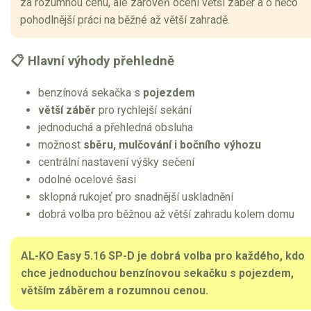
za rozumnou cenu, ale zároveň ocení větší záběr a o něco
pohodlnější práci na běžné až větší zahradě.
📋 Hlavní výhody přehledně
benzínová sekačka s
pojezdem
větší záběr
pro rychlejší sekání
jednoduchá a přehledná obsluha
možnost
sběru, mulčování i bočního výhozu
centrální nastavení výšky sečení
odolné ocelové šasi
sklopná rukojeť pro snadnější uskladnění
dobrá volba pro běžnou až větší zahradu kolem domu
AL-KO Easy 5.16 SP-D je dobrá volba pro každého, kdo
chce jednoduchou benzínovou sekačku s pojezdem,
větším záběrem a rozumnou cenou.