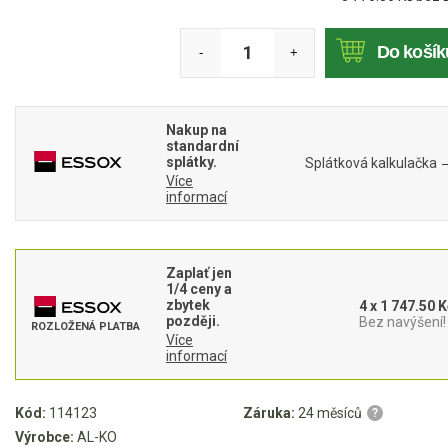
Akumulátorové sekačky
Do košík
-
+
Robotické sekačky
Bubnové sekačky
Mulčovače
Nakup na
standardní
splátky.
Splátková kalkulačka
Křovinořezy a vyžínače
Více
informací
Benzínové křovinořezy a vyžínače
Aku křovinořezy a vyžínače
Zaplať jen
1/4 ceny a
zbytek
4 x 1 747.50 K
Motorové pily
později.
Bez navýšení!
ROZLOŽENÁ PLATBA
Více
informací
Benzínové pily
Aku pily
Kód:
114123
Záruka:
24 měsíců
?
Elektrické pily
Výrobce:
AL-KO