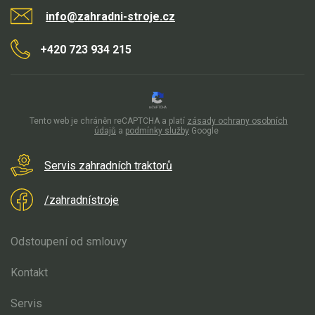
info@zahradni-stroje.cz
+420 723 934 215
Tento web je chráněn reCAPTCHA a platí
zásady ochrany osobních
údajů
a
podmínky služby
Google
Servis zahradních traktorů
/zahradnístroje
Odstoupení od smlouvy
Kontakt
Servis