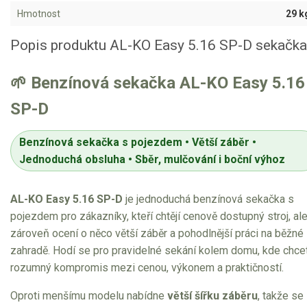
VARI multifunkční nosiče
Hmotnost
29 k
Sněhové frézy
Popis produktu AL-KO Easy 5.16 SP-D sekačka
Vertikutátory
🌱 Benzínová sekačka AL-KO Easy 5.16
Kultivátory
SP-D
Nůžky na živý plot
Benzínová sekačka s pojezdem • Větší záběr •
Jednoduchá obsluha • Sběr, mulčování i boční výhoz
Vysavače a foukače
Elektrocentrály
AL-KO Easy 5.16 SP-D
je jednoduchá benzínová sekačka s
pojezdem pro zákazníky, kteří chtějí cenově dostupný stroj, al
Štěpkovače a drtiče
zároveň ocení o něco větší záběr a pohodlnější práci na běžné
zahradě. Hodí se pro pravidelné sekání kolem domu, kde chce
Elektrické skútry
rozumný kompromis mezi cenou, výkonem a praktičností.
Elektrické tříkolky
Oproti menšímu modelu nabídne
větší šířku záběru
, takže se