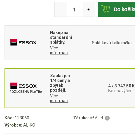
Do košík
Akumulátorové sekačky
-
+
Robotické sekačky
Bubnové sekačky
Nakup na
standardní
Mulčovače
splátky.
Splátková kalkulačka
Více
informací
Křovinořezy a vyžínače
Benzínové křovinořezy a vyžínače
Zaplať jen
Aku křovinořezy a vyžínače
1/4 ceny a
zbytek
4 x 3 747.50 K
později.
Bez navýšení!
ROZLOŽENÁ PLATBA
Motorové pily
Více
informací
Benzínové pily
Kód:
123060
Záruka:
až 6 let
?
Aku pily
Výrobce:
AL-KO
Elektrické pily