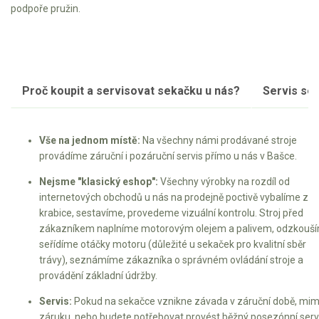
podpoře pružin.
Proč koupit a servisovat sekačku u nás?
Servis se
Vše na jednom místě:
Na všechny námi prodávané stroje
provádíme záruční i pozáruční servis přímo u nás v Bašce.
Nejsme "klasický eshop":
Všechny výrobky na rozdíl od
internetových obchodů u nás na prodejně poctivě vybalíme z
krabice, sestavíme, provedeme vizuální kontrolu. Stroj před
zákazníkem naplníme motorovým olejem a palivem, odzkouší
seřídíme otáčky motoru (důležité u sekaček pro kvalitní sběr
trávy), seznámíme zákazníka o správném ovládání stroje a
provádění základní údržby.
Servis:
Pokud na sekačce vznikne závada v záruční době, mi
záruku, nebo budete potřebovat provést běžný posezónní servi