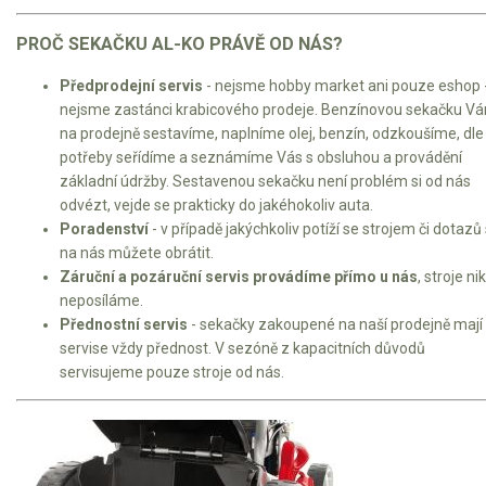
PROČ SEKAČKU AL-KO PRÁVĚ OD NÁS?
Předprodejní servis
- nejsme hobby market ani pouze eshop 
nejsme zastánci krabicového prodeje. Benzínovou sekačku V
na prodejně sestavíme, naplníme olej, benzín, odzkoušíme, dle
potřeby seřídíme a seznámíme Vás s obsluhou a provádění
základní údržby. Sestavenou sekačku není problém si od nás
odvézt, vejde se prakticky do jakéhokoliv auta.
Poradenství
- v případě jakýchkoliv potíží se strojem či dotazů
na nás můžete obrátit.
Záruční a pozáruční servis provádíme přímo u nás
, stroje ni
neposíláme.
Přednostní servis
- sekačky zakoupené na naší prodejně mají
servise vždy přednost. V sezóně z kapacitních důvodů
servisujeme pouze stroje od nás.