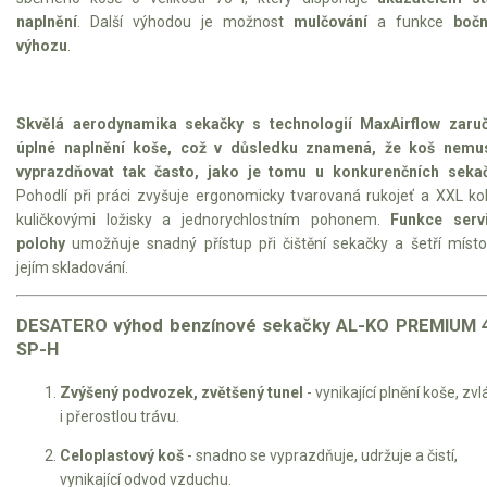
naplnění
. Další výhodou je možnost
mulčování
a funkce
bočn
Elektrické tříkolky pro seniory
výhozu
.
Elektrické tříkolky pracovní
Elektrické čtyřkolky
Skvělá aerodynamika sekačky s technologií MaxAirflow zaruč
úplné naplnění koše, což v důsledku znamená, že koš nemus
Náhradní díly
vyprazdňovat tak často, jako je tomu u konkurenčních seka
Pohodlí při práci zvyšuje ergonomicky tvarovaná rukojeť a XXL ko
kuličkovými ložisky a jednorychlostním pohonem.
Funkce servi
Náhradní díly pro motorové pily
polohy
umožňuje snadný přístup při čištění sekačky a šetří místo
Zahradní traktory
jejím skladování.
Řetězové pily
DESATERO výhod benzínové sekačky AL-KO PREMIUM 
Náhradní díly pro křovinořezy
SP-H
Náhradní díly pro sekačky
Zvýšený podvozek, zvětšený tunel
- vynikající plnění koše, zv
i přerostlou trávu.
Celoplastový koš
- snadno se vyprazdňuje, udržuje a čistí,
vynikající odvod vzduchu.