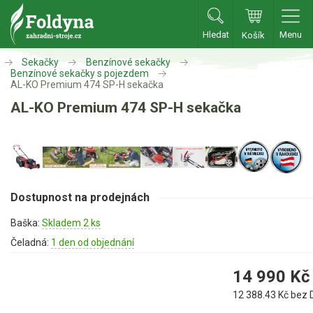
Hledat
Menu
Košík
Zahradní traktory
Sekačky
Benzínové sekačky
Benzínové sekačky s pojezdem
AL-KO Premium 474 SP-H sekačka
Zahradní traktory
AL-KO Premium 474 SP-H sekačka
Zahradní ridery
Aku traktory
Příslušenství
Dostupnost na prodejnách
Sekačky
Baška:
Skladem 2 ks
Čeladná:
1 den od objednání
Benzínové sekačky
Benzínové sekačky s pojezdem
14 990
Kč
Benzínové sekačky bez pojezdu
12 388.43
Kč bez 
Benzínové sekačky se startérem