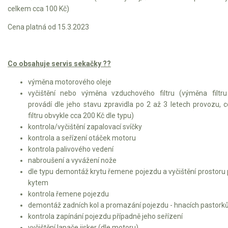
celkem cca 100 Kč)
Cena platná od 15.3.2023
Co obsahuje servis sekačky ??
výměna motorového oleje
vyčištění nebo výměna vzduchového filtru (výměna filtr
provádí dle jeho stavu zpravidla po 2 až 3 letech provozu, 
filtru obvykle cca 200 Kč dle typu)
kontrola/vyčištění zapalovací svíčky
kontrola a seřízení otáček motoru
kontrola palivového vedení
nabroušení a vyvážení nože
dle typu demontáž krytu řemene pojezdu a vyčištění prostoru
kytem
kontrola řemene pojezdu
demontáž zadních kol a promazání pojezdu - hnacích pastork
kontrola zapínání pojezdu případně jeho seřízení
vyčištění lapače jisker (dle motoru)