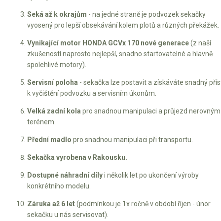
Seká až k okrajům
- na jedné straně je podvozek sekačky
vyosený pro lepší obsekávání kolem plotů a různých překážek.
Vynikající motor HONDA GCVx 170 nové generace
(z naší
zkušeností naprosto nejlepší, snadno startovatelné a hlavně
spolehlivé motory).
Servisní poloha
- sekačka lze postavit a získáváte snadný pří
k vyčištění podvozku a servisním úkonům.
Velká zadní kola
pro snadnou manipulaci a průjezd nerovným
terénem.
Přední madlo
pro snadnou manipulaci při transportu.
Sekačka vyrobena v Rakousku.
Dostupné náhradní díly
i několik let po ukončení výroby
konkrétního modelu.
Záruka až 6 let
(podmínkou je 1x ročně v období říjen - únor
sekačku u nás servisovat).