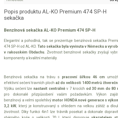
VARI multifunkční nosiče
Popis produktu AL-KO Premium 474 SP-H
Sněhové frézy
sekačka
Vertikutátory
Benzínová sekačka AL-KO Premium 474 SP-H
Kultivátory
Elegantní a pohodlná, tak se prezentuje benzínová sekačka Pre
474 SP-H od AL-KO.
Tato sekačka byla vyvinuta v Německu a vyro
Nůžky na živý plot
v rakouském Obdachu.
Životnost benzínové sekačky zvyšují vyb
komponenty a kvalitní materiály.
Vysavače a foukače
Elektrocentrály
Benzínová sekačka na trávu s
pracovní šířkou 46 cm
umožň
efektivní sečení travních ploch
až do velikosti 1400 metrů čtverečn
Štěpkovače a drtiče
Výšku sečení lze
nastavit centrálně
v 7 krocích
od 30 mm do 80
pro dokonalé přizpůsobení vašim požadavkům. Výkon zajišť
Elektrické skútry
benzínový a velmi spolehlivý
motor HONDA nové generace s výko
3,2 kW
, který je konstruovaný s ohledem na velkou zátěž a dlo
Elektrické tříkolky
životnost. Díky funkci 4in1 lze trávník posekat a dokonale dopravi
sběrného koše o velikosti 70 l, který disponuje
ukazatelem st