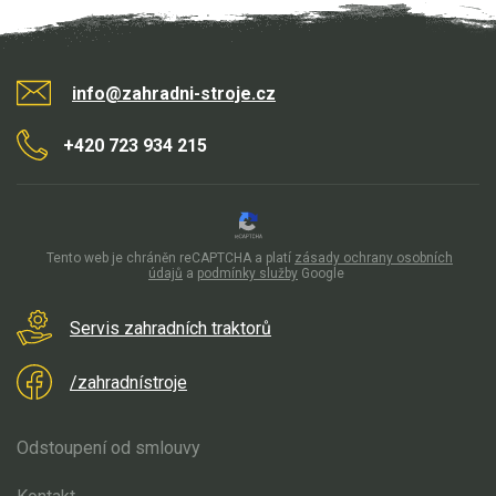
info@zahradni-stroje.cz
+420 723 934 215
Tento web je chráněn reCAPTCHA a platí
zásady ochrany osobních
údajů
a
podmínky služby
Google
Servis zahradních traktorů
/zahradnístroje
Odstoupení od smlouvy