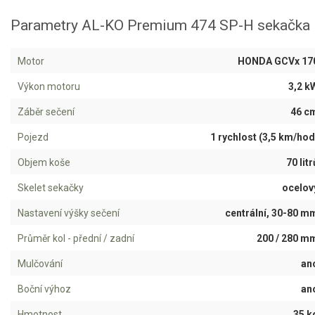
Jednoruční pily
Parametry AL-KO Premium 474 SP-H sekačka
Vyvětvovací pily
Motor
HONDA GCVx 17
AKU zahradní technika
Výkon motoru
3,2 k
Aku křovinořezy a vyžínače
Záběr sečení
46 c
Aku pily
Pojezd
1 rychlost (3,5 km/hod
Aku sekačky
Objem koše
70 litr
Aku STIHL
Skelet sekačky
ocelov
Aku AL-KO
Nastavení výšky sečení
centrální, 30-80 m
Štípačka na dřevo
Průměr kol - přední / zadní
200 / 280 m
VARI
Mulčování
an
Boční výhoz
an
VARI malotraktory
Hmotnost
35 k