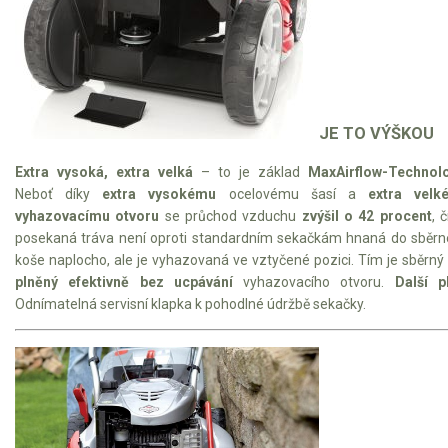
JE TO VÝŠKOU
Extra vysoká, extra velká
– to je základ
MaxAirflow-Technol
Neboť díky
extra vysokému
ocelovému šasí a
extra velk
vyhazovacímu otvoru
se průchod vzduchu
zvýšil o 42 procent
, 
posekaná tráva není oproti standardním sekačkám hnaná do sběr
koše naplocho, ale je vyhazovaná ve vztyčené pozici. Tím je sběrný
plněný efektivně bez ucpávání
vyhazovacího otvoru.
Další p
Odnímatelná servisní klapka k pohodlné údržbě sekačky.