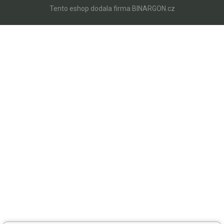
Tento eshop dodala firma
BINARGON.cz