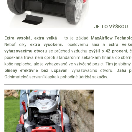
JE TO VÝŠKOU
Extra vysoká, extra velká
– to je základ
MaxAirflow-Technol
Neboť díky
extra vysokému
ocelovému šasí a
extra velk
vyhazovacímu otvoru
se průchod vzduchu
zvýšil o 42 procent
, 
posekaná tráva není oproti standardním sekačkám hnaná do sběr
koše naplocho, ale je vyhazovaná ve vztyčené pozici. Tím je sběrný
plněný efektivně bez ucpávání
vyhazovacího otvoru.
Další p
Odnímatelná servisní klapka k pohodlné údržbě sekačky.