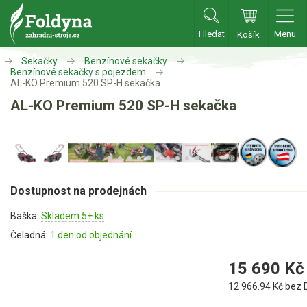
Hledat
Menu
Košík
Zahradní traktory
Sekačky
Benzínové sekačky
Benzínové sekačky s pojezdem
AL-KO Premium 520 SP-H sekačka
Zahradní traktory
AL-KO Premium 520 SP-H sekačka
Zahradní ridery
Aku traktory
Příslušenství
Dostupnost na prodejnách
Sekačky
Baška:
Skladem 5+ ks
Čeladná:
1 den od objednání
Benzínové sekačky
15 690
Kč
Benzínové sekačky s pojezdem
Benzínové sekačky bez pojezdu
12 966.94
Kč bez 
Benzínové sekačky se startérem