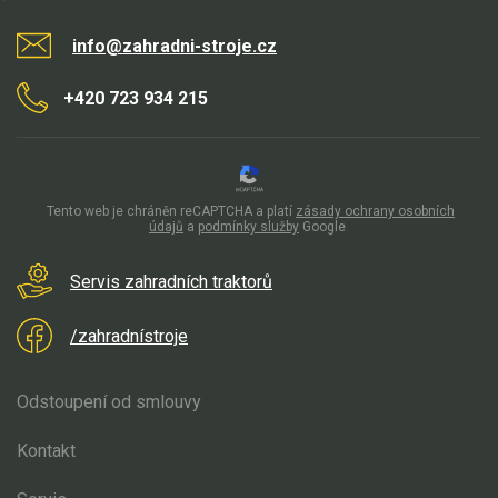
info@zahradni-stroje.cz
+420 723 934 215
Tento web je chráněn reCAPTCHA a platí
zásady ochrany osobních
údajů
a
podmínky služby
Google
Servis zahradních traktorů
/zahradnístroje
Odstoupení od smlouvy
Kontakt