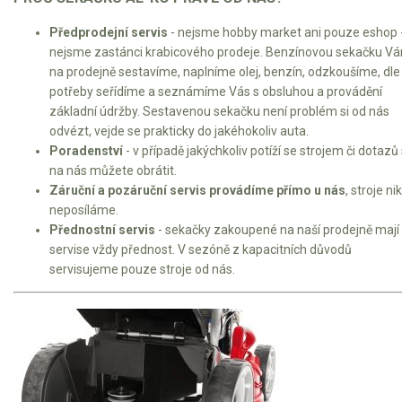
Předprodejní servis
- nejsme hobby market ani pouze eshop 
nejsme zastánci krabicového prodeje. Benzínovou sekačku V
na prodejně sestavíme, naplníme olej, benzín, odzkoušíme, dle
potřeby seřídíme a seznámíme Vás s obsluhou a provádění
základní údržby. Sestavenou sekačku není problém si od nás
odvézt, vejde se prakticky do jakéhokoliv auta.
Poradenství
- v případě jakýchkoliv potíží se strojem či dotazů
na nás můžete obrátit.
Záruční a pozáruční servis provádíme přímo u nás
, stroje ni
neposíláme.
Přednostní servis
- sekačky zakoupené na naší prodejně mají
servise vždy přednost. V sezóně z kapacitních důvodů
servisujeme pouze stroje od nás.