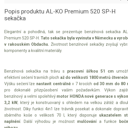
VARI multifunkční nosiče
Popis produktu AL-KO Premium 520 SP-H
Sněhové frézy
sekačka
Vertikutátory
Elegantní a pohodlná, tak se prezentuje benzínová sekačka A
Premium 520 SP-H.
Tato sekačka byla vyvinuta v Německu a vyro
Kultivátory
v rakouském Obdachu.
Životnost benzínové sekačky zvyšují vyb
komponenty a kvalitní materiály.
Nůžky na živý plot
Vysavače a foukače
Benzínová sekačka na trávu s
pracovní šířkou 51 cm
umožň
efektivní sečení travních ploch
až do velikosti 1800 metrů čtverečn
Elektrocentrály
Výšku sečení lze
nastavit centrálně
v 7 krocích
od 30 mm do 80
pro dokonalé přizpůsobení vašim požadavkům. Výkon zajišť
Štěpkovače a drtiče
benzínový a velmi spolehlivý
motor HONDA nové generace s výko
3,2 kW
, který je konstruovaný s ohledem na velkou zátěž a dlo
Elektrické skútry
životnost. Díky funkci 4in1 lze trávník posekat a dokonale dopravi
sběrného koše o velikosti 70 l, který disponuje
ukazatelem st
Elektrické tříkolky
naplnění
. Další výhodou je možnost
mulčování
a funkce
bočn
výhozu
.