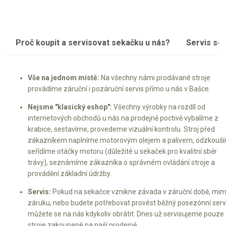
Proč koupit a servisovat sekačku u nás?
Servis se
Vše na jednom místě:
Na všechny námi prodávané stroje
provádíme záruční i pozáruční servis přímo u nás v Bašce.
Nejsme "klasický eshop":
Všechny výrobky na rozdíl od
internetových obchodů u nás na prodejně poctivě vybalíme z
krabice, sestavíme, provedeme vizuální kontrolu. Stroj před
zákazníkem naplníme motorovým olejem a palivem, odzkouší
seřídíme otáčky motoru (důležité u sekaček pro kvalitní sběr
trávy), seznámíme zákazníka o správném ovládání stroje a
provádění základní údržby.
Servis:
Pokud na sekačce vznikne závada v záruční době, mi
záruku, nebo budete potřebovat provést běžný posezónní servi
můžete se na nás kdykoliv obrátit. Dnes už servisujeme pouze
stroje zakoupené na naší prodejně.