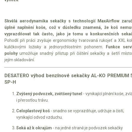
Elektrické tříkolky pro seniory
Elektrické tříkolky pracovní
Skvělá aerodynamika sekačky s technologií MaxAirflow zaruč
úplné naplnění koše, což v důsledku znamená, že koš nemus
Elektrické čtyřkolky
vyprazdňovat tak často, jako je tomu u konkurenčních seka
Pohodlí při práci zvyšuje ergonomicky tvarovaná rukojeť a XXL ko
Náhradní díly
kuličkovými ložisky a jednorychlostním pohonem.
Funkce servi
polohy
umožňuje snadný přístup při čištění sekačky a šetří místo
jejím skladování.
Náhradní díly pro motorové pily
Zahradní traktory
DESATERO výhod benzínové sekačky AL-KO PREMIUM 
Řetězové pily
SP-H
Náhradní díly pro křovinořezy
Zvýšený podvozek, zvětšený tunel
- vynikající plnění koše, zv
Náhradní díly pro sekačky
i přerostlou trávu.
Celoplastový koš
- snadno se vyprazdňuje, udržuje a čistí,
vynikající odvod vzduchu.
Seká až k okrajům
- na jedné straně je podvozek sekačky