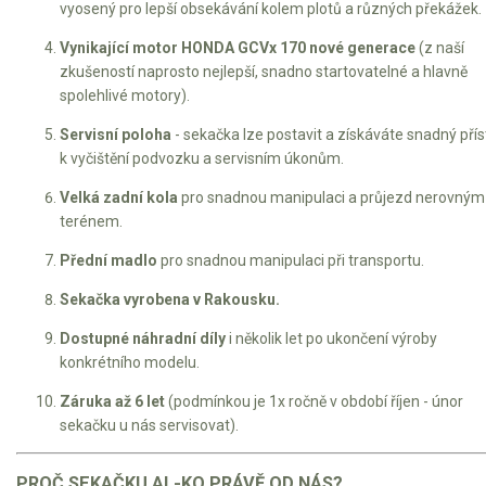
vyosený pro lepší obsekávání kolem plotů a různých překážek.
Vynikající motor HONDA GCVx 170 nové generace
(z naší
zkušeností naprosto nejlepší, snadno startovatelné a hlavně
spolehlivé motory).
Servisní poloha
- sekačka lze postavit a získáváte snadný pří
k vyčištění podvozku a servisním úkonům.
Velká zadní kola
pro snadnou manipulaci a průjezd nerovným
terénem.
Přední madlo
pro snadnou manipulaci při transportu.
Sekačka vyrobena v Rakousku.
Dostupné náhradní díly
i několik let po ukončení výroby
konkrétního modelu.
Záruka až 6 let
(podmínkou je 1x ročně v období říjen - únor
sekačku u nás servisovat).
PROČ SEKAČKU AL-KO PRÁVĚ OD NÁS?