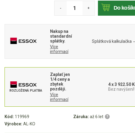
Do košík
-
+
Akumulátorové sekačky
Robotické sekačky
Bubnové sekačky
Nakup na
standardní
Mulčovače
splátky.
Splátková kalkulačka
Více
informací
Křovinořezy a vyžínače
Benzínové křovinořezy a vyžínače
Zaplať jen
Aku křovinořezy a vyžínače
1/4 ceny a
zbytek
4 x 3 922.50 K
později.
Bez navýšení!
ROZLOŽENÁ PLATBA
Motorové pily
Více
informací
Benzínové pily
Kód:
119969
Záruka:
až 6 let
?
Aku pily
Výrobce:
AL-KO
Elektrické pily