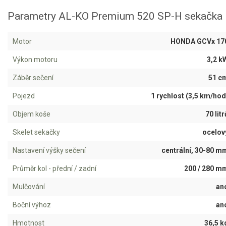
Jednoruční pily
Parametry AL-KO Premium 520 SP-H sekačka
Vyvětvovací pily
Motor
HONDA GCVx 17
AKU zahradní technika
Výkon motoru
3,2 k
Aku křovinořezy a vyžínače
Záběr sečení
51 c
Aku pily
Pojezd
1 rychlost (3,5 km/hod
Aku sekačky
Objem koše
70 litr
Aku STIHL
Skelet sekačky
ocelov
Aku AL-KO
Nastavení výšky sečení
centrální, 30-80 m
Štípačka na dřevo
Průměr kol - přední / zadní
200 / 280 m
VARI
Mulčování
an
Boční výhoz
an
VARI malotraktory
Hmotnost
36,5 k