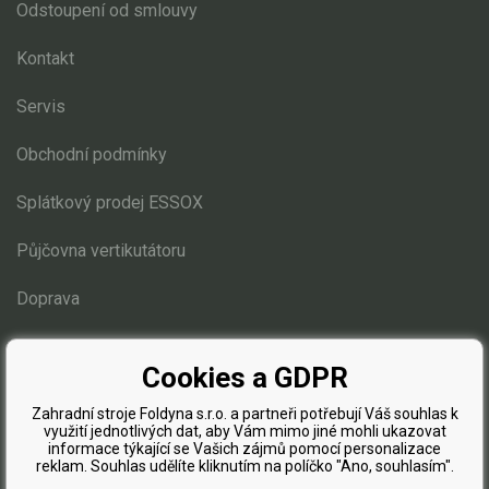
Odstoupení od smlouvy
Kontakt
Servis
Obchodní podmínky
Splátkový prodej ESSOX
Půjčovna vertikutátoru
Doprava
Blog
Cookies a GDPR
Zahradní stroje Foldyna s.r.o. a partneři potřebují Váš souhlas k
využití jednotlivých dat, aby Vám mimo jiné mohli ukazovat
informace týkající se Vašich zájmů pomocí personalizace
reklam. Souhlas udělíte kliknutím na políčko "Ano, souhlasím".