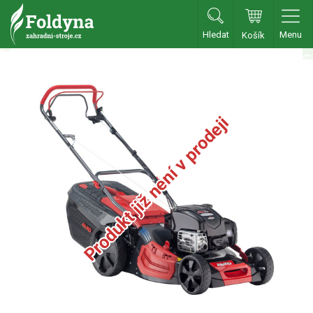
Hledat
Menu
Košík
Zahradní traktory
Zahradní traktory
Zahradní ridery
Produkt již není v prodeji
Aku traktory
Příslušenství
Sekačky
Benzínové sekačky
Benzínové sekačky s pojezdem
Benzínové sekačky bez pojezdu
Benzínové sekačky se startérem