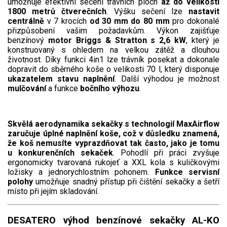
umožňuje efektivní sečení travních ploch
až do velikosti
VARI multifunkční nosiče
1800 metrů čtverečních
. Výšku sečení lze
nastavit
centrálně
v 7 krocích
od 30 mm do 80 mm
pro dokonalé
Sněhové frézy
přizpůsobení vašim požadavkům. Výkon zajišťuje
benzínový
motor Briggs & Stratton s 2,6 kW
, který je
konstruovaný s ohledem na velkou zátěž a dlouhou
Vertikutátory
životnost. Díky funkci 4in1 lze trávník posekat a dokonale
dopravit do sběrného koše o velikosti 70 l, který disponuje
Kultivátory
ukazatelem stavu naplnění
. Další výhodou je možnost
mulčování
a funkce
bočního výhozu
.
Nůžky na živý plot
Vysavače a foukače
Skvělá aerodynamika sekačky s technologií MaxAirflow
zaručuje úplné naplnění koše, což v důsledku znamená,
že koš nemusíte vyprazdňovat tak často, jako je tomu
Elektrocentrály
u konkurenčních sekaček
. Pohodlí při práci zvyšuje
ergonomicky tvarovaná rukojeť a XXL kola s kuličkovými
Štěpkovače a drtiče
ložisky a jednorychlostním pohonem.
Funkce servisní
polohy
umožňuje snadný přístup při čištění sekačky a šetří
Elektrické skútry
místo při jejím skladování.
Elektrické tříkolky
DESATERO výhod benzínové sekačky AL-KO