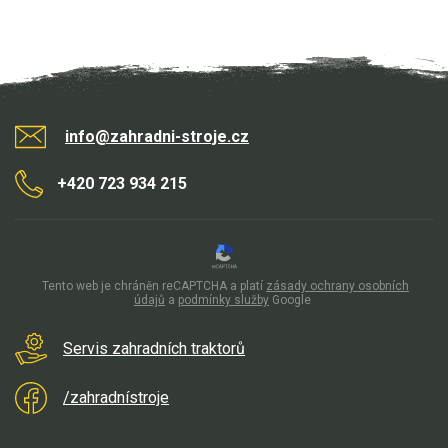
info@zahradni-stroje.cz
+420 723 934 215
Tento web je chráněn reCAPTCHA a platí
zásady ochrany osobních
údajů
a
podmínky služby
Google
Servis zahradních traktorů
/zahradnístroje