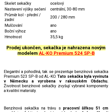
Jednoruční pily
Skelet sekačky
ocelový
Nastavení výšky sečení
centrální, 30-80 mm
Vyvětvovací pily
Průměr kol - přední /
200 / 280 mm
zadní
AKU zahradní technika
Mulčování
ano
Boční výhoz
ano
Hmotnost
35,5 kg
Aku křovinořezy a vyžínače
Aku pily
Prodej ukončen, sekačka je nahrazena novým
modelem
AL-KO Premium 524 SP-B
Aku sekačky
Aku STIHL
Aku AL-KO
Elegantní a pohodlná, tak se prezentuje benzínová sekačka
Premium 523 SP-B od AL-KO.
Tato sekačka byla vyvinuta
v Německu a vyrobena v rakouském Obdachu.
Štípačka na dřevo
Životnost benzínové sekačky zvyšují vybrané komponenty
a kvalitní materiály.
VARI
VARI malotraktory
Benzínová sekačka na trávu s
pracovní šířkou 51 cm