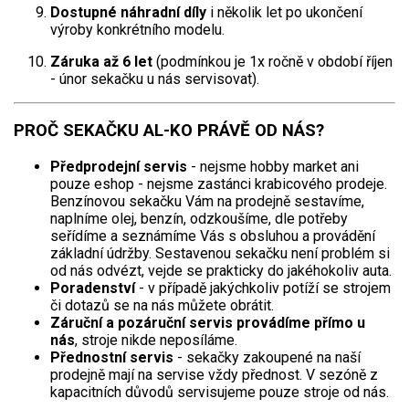
Dostupné náhradní díly
i několik let po ukončení
výroby konkrétního modelu.
Záruka až 6 let
(podmínkou je 1x ročně v období říjen
- únor sekačku u nás servisovat).
PROČ SEKAČKU AL-KO PRÁVĚ OD NÁS?
Předprodejní servis
- nejsme hobby market ani
pouze eshop - nejsme zastánci krabicového prodeje.
Benzínovou sekačku Vám na prodejně sestavíme,
naplníme olej, benzín, odzkoušíme, dle potřeby
seřídíme a seznámíme Vás s obsluhou a provádění
základní údržby. Sestavenou sekačku není problém si
od nás odvézt, vejde se prakticky do jakéhokoliv auta.
Poradenství
- v případě jakýchkoliv potíží se strojem
či dotazů se na nás můžete obrátit.
Záruční a pozáruční servis provádíme přímo u
nás
, stroje nikde neposíláme.
Přednostní servis
- sekačky zakoupené na naší
prodejně mají na servise vždy přednost. V sezóně z
kapacitních důvodů servisujeme pouze stroje od nás.