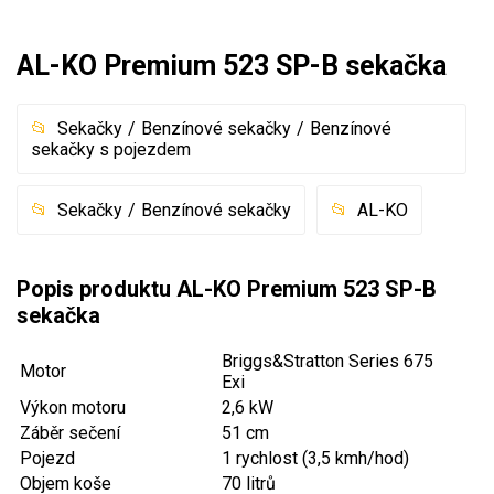
Akumulátorové sekačky
AL-KO Premium 523 SP-B sekačka
Robotické sekačky
Bubnové sekačky
Sekačky
Benzínové sekačky
Benzínové
Mulčovače
sekačky s pojezdem
Křovinořezy a vyžínače
Sekačky
Benzínové sekačky
AL-KO
Benzínové křovinořezy a vyžínače
Popis produktu AL-KO Premium 523 SP-B
Aku křovinořezy a vyžínače
sekačka
Motorové pily
Briggs&Stratton Series 675
Motor
Exi
Benzínové pily
Výkon motoru
2,6 kW
Záběr sečení
51 cm
Aku pily
Pojezd
1 rychlost (3,5 kmh/hod)
Elektrické pily
Objem koše
70 litrů