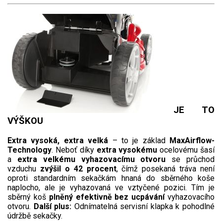
JE TO
VÝŠKOU
Extra vysoká, extra velká
– to je základ
MaxAirflow-
Technology
. Neboť díky
extra vysokému
ocelovému šasí
a
extra velkému vyhazovacímu otvoru
se průchod
vzduchu
zvýšil o 42 procent
, čímž posekaná tráva není
oproti standardním sekačkám hnaná do sběrného koše
naplocho, ale je vyhazovaná ve vztyčené pozici. Tím je
sběrný koš
plněný efektivně bez ucpávání
vyhazovacího
otvoru.
Další plus:
Odnímatelná servisní klapka k pohodlné
údržbě sekačky.