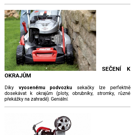
SEČENÍ K
OKRAJŮM
Díky
vyosenému podvozku
sekačky lze perfektně
dosekávat k okrajům (ploty, obrubníky, stromky, různé
překážky na zahradě). Geniální.