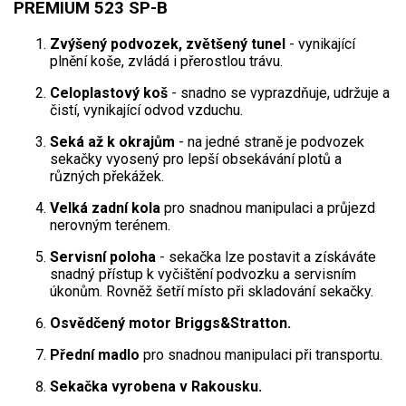
PREMIUM 523 SP-B
Elektrické tříkolky pro seniory
Zvýšený podvozek, zvětšený tunel
- vynikající
Elektrické tříkolky pracovní
plnění koše, zvládá i přerostlou trávu.
Celoplastový koš
- snadno se vyprazdňuje, udržuje a
Elektrické čtyřkolky
čistí, vynikající odvod vzduchu.
Náhradní díly
Seká až k okrajům
- na jedné straně je podvozek
sekačky vyosený pro lepší obsekávání plotů a
různých překážek.
Náhradní díly pro motorové pily
Velká zadní kola
pro snadnou manipulaci a průjezd
Zahradní traktory
nerovným terénem.
Řetězové pily
Servisní poloha
- sekačka lze postavit a získáváte
Náhradní díly pro křovinořezy
snadný přístup k vyčištění podvozku a servisním
úkonům. Rovněž šetří místo při skladování sekačky.
Náhradní díly pro sekačky
Osvědčený motor Briggs&Stratton.
Přední madlo
pro snadnou manipulaci při transportu.
Sekačka vyrobena v Rakousku.