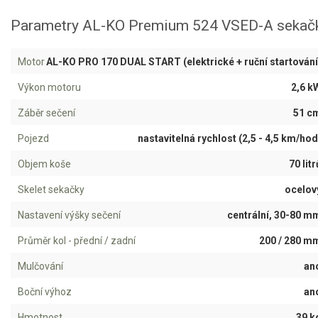
Jednoruční pily
Parametry AL-KO Premium 524 VSED-A sekač
Vyvětvovací pily
Motor
AL-KO PRO 170 DUAL START (elektrické + ruční startování
AKU zahradní technika
Výkon motoru
2,6 k
Aku křovinořezy a vyžínače
Záběr sečení
51 c
Aku pily
Pojezd
nastavitelná rychlost (2,5 - 4,5 km/hod
Aku sekačky
Objem koše
70 litr
Aku STIHL
Skelet sekačky
ocelov
Aku AL-KO
Nastavení výšky sečení
centrální, 30-80 m
Štípačka na dřevo
Průměr kol - přední / zadní
200 / 280 m
VARI
Mulčování
an
Boční výhoz
an
VARI malotraktory
Hmotnost
39 k