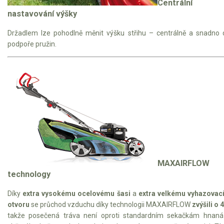
Centrální
nastavování výšky
Držadlem lze pohodlně měnit výšku střihu – centrálně a snadno 
podpoře pružin.
MAXAIRFLOW
technology
Díky
extra vysokému ocelovému šasi
a
extra velkému
vyhazovac
otvoru
se průchod vzduchu díky technologii MAXAIRFLOW
zvýšili o 
takže posečená tráva není oproti standardním sekačkám hnaná