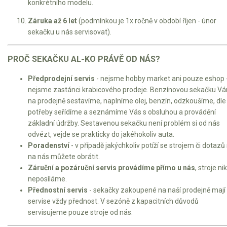
konkrétního modelu.
Záruka až 6 let
(podmínkou je 1x ročně v období říjen - únor
sekačku u nás servisovat).
PROČ SEKAČKU AL-KO PRÁVĚ OD NÁS?
Předprodejní servis
- nejsme hobby market ani pouze eshop 
nejsme zastánci krabicového prodeje. Benzínovou sekačku V
na prodejně sestavíme, naplníme olej, benzín, odzkoušíme, dle
potřeby seřídíme a seznámíme Vás s obsluhou a provádění
základní údržby. Sestavenou sekačku není problém si od nás
odvézt, vejde se prakticky do jakéhokoliv auta.
Poradenství
- v případě jakýchkoliv potíží se strojem či dotazů
na nás můžete obrátit.
Záruční a pozáruční servis provádíme přímo u nás
, stroje ni
neposíláme.
Přednostní servis
- sekačky zakoupené na naší prodejně mají
servise vždy přednost. V sezóně z kapacitních důvodů
servisujeme pouze stroje od nás.