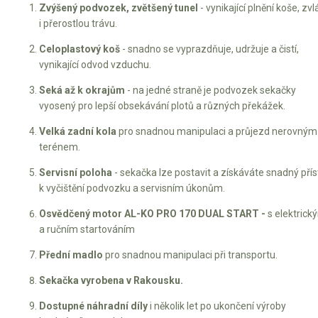
Zvýšený podvozek, zvětšený tunel
- vynikající plnění koše, zv
i přerostlou trávu.
Celoplastový koš
- snadno se vyprazdňuje, udržuje a čistí,
vynikající odvod vzduchu.
Seká až k okrajům
- na jedné straně je podvozek sekačky
vyosený pro lepší obsekávání plotů a různých překážek.
Velká zadní kola
pro snadnou manipulaci a průjezd nerovným
terénem.
Servisní poloha
- sekačka lze postavit a získáváte snadný pří
k vyčištění podvozku a servisním úkonům.
Osvědčený motor AL-KO PRO 170 DUAL START -
s elektrick
a ručním startováním
Přední madlo
pro snadnou manipulaci při transportu.
Sekačka vyrobena v Rakousku.
Dostupné náhradní díly
i několik let po ukončení výroby