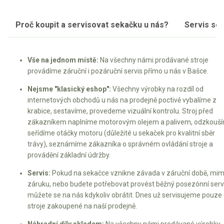
Proč koupit a servisovat sekačku u nás?
Servis se
Vše na jednom místě:
Na všechny námi prodávané stroje
provádíme záruční i pozáruční servis přímo u nás v Bašce.
Nejsme "klasický eshop":
Všechny výrobky na rozdíl od
internetových obchodů u nás na prodejně poctivě vybalíme z
krabice, sestavíme, provedeme vizuální kontrolu. Stroj před
zákazníkem naplníme motorovým olejem a palivem, odzkouší
seřídíme otáčky motoru (důležité u sekaček pro kvalitní sběr
trávy), seznámíme zákazníka o správném ovládání stroje a
provádění základní údržby.
Servis:
Pokud na sekačce vznikne závada v záruční době, mi
záruku, nebo budete potřebovat provést běžný posezónní servi
můžete se na nás kdykoliv obrátit. Dnes už servisujeme pouze
stroje zakoupené na naší prodejně.
Náhradní díly skladem:
Na všechny námi prodávané výrobky