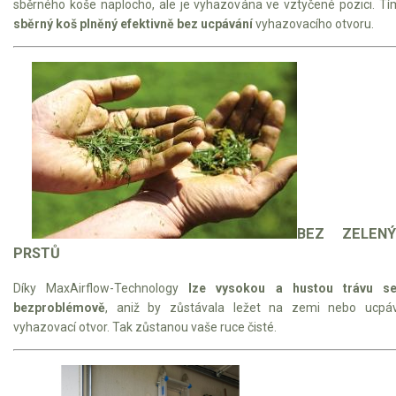
sběrného koše naplocho, ale je vyhazována ve vztyčené pozici. Tí
sběrný koš plněný efektivně bez ucpávání
vyhazovacího otvoru.
BEZ ZELENÝ
PRSTŮ
Díky MaxAirflow-Technology
lze vysokou a hustou trávu se
bezproblémově
, aniž by zůstávala ležet na zemi nebo ucpáv
vyhazovací otvor. Tak zůstanou vaše ruce čisté.