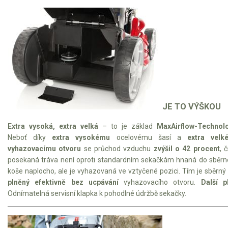
JE TO VÝŠKOU
Extra vysoká, extra velká
– to je základ
MaxAirflow-Technol
Neboť díky
extra vysokému
ocelovému šasí a
extra velk
vyhazovacímu otvoru
se průchod vzduchu
zvýšil o 42 procent
, 
posekaná tráva není oproti standardním sekačkám hnaná do sběr
koše naplocho, ale je vyhazovaná ve vztyčené pozici. Tím je sběrný
plněný efektivně bez ucpávání
vyhazovacího otvoru.
Další p
Odnímatelná servisní klapka k pohodlné údržbě sekačky.