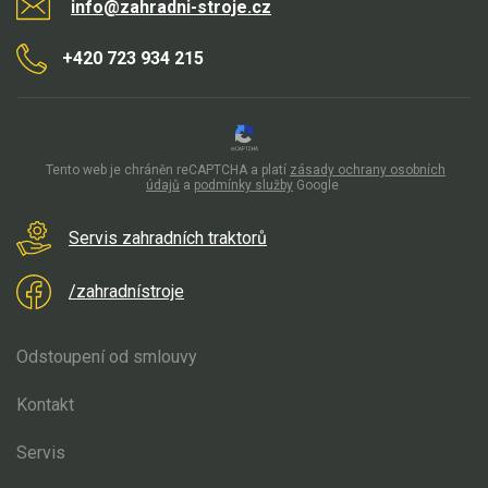
info@zahradni-stroje.cz
+420 723 934 215
Tento web je chráněn reCAPTCHA a platí
zásady ochrany osobních
údajů
a
podmínky služby
Google
Servis zahradních traktorů
/zahradnístroje
Odstoupení od smlouvy
Kontakt
Servis