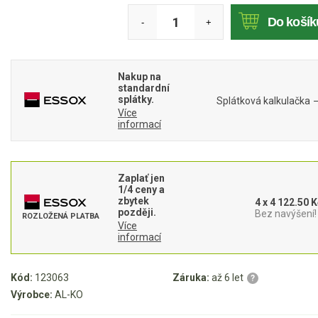
Do košík
Akumulátorové sekačky
-
+
Robotické sekačky
Bubnové sekačky
Nakup na
standardní
Mulčovače
splátky.
Splátková kalkulačka
Více
informací
Křovinořezy a vyžínače
Benzínové křovinořezy a vyžínače
Zaplať jen
Aku křovinořezy a vyžínače
1/4 ceny a
zbytek
4 x 4 122.50 K
později.
Bez navýšení!
ROZLOŽENÁ PLATBA
Motorové pily
Více
informací
Benzínové pily
Kód:
123063
Záruka:
až 6 let
?
Aku pily
Výrobce:
AL-KO
Elektrické pily