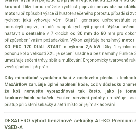
km/hod.
Díky tomu můžete rychlost pojezdu
nezávisle na otáč
Elektrické tříkolky pro seniory
motoru
přizpůsobit výšce či hustotě sečeného porostu, případě si zvo
Elektrické tříkolky pracovní
rychlost, jaká vyhovuje vám. Starší generace upřednostňuje s
pomalejší pojezd, mladší naopak rychlejší pojezd.
Výšku sečení
Elektrické čtyřkolky
nastavit u
centrálně
v 7 krocích
od 30 mm do 80 mm
pro dokon
přizpůsobení vašim požadavkům. Výkon zajišťuje benzínový
motor 
Náhradní díly
KO PRO 170 DUAL START o výkonu 2,6 kW
. Díky 1-rychlost
pohonu kol o velikosti XXL, je sečení snadné a bez námahy. Funkce 
umožňuje sečení trávy, sběr a mulčování. Ergonomicky tvarovaná ruk
Náhradní díly pro motorové pily
zvyšují pohodlí při práci.
Zahradní traktory
Díky mimořádně vysokému šasí z ocelového plechu s technolo
Řetězové pily
MaxAirflow zaručuje úplné naplnění koše, což v důsledku znam
že koš nemusíte vyprazdňovat tak často, jako je tom
Náhradní díly pro křovinořezy
konkurenčních sekaček
. Funkce
servisní polohy
umožňuje sna
Náhradní díly pro sekačky
přístup při čištění sekačky a šetří místo při jejím skladování.
DESATERO výhod benzínové sekačky AL-KO Premium 
VSED-A