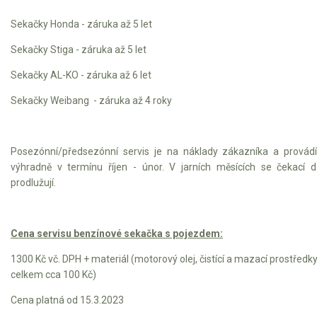
Sekačky Honda - záruka až 5 let
Sekačky Stiga - záruka až 5 let
Sekačky AL-KO - záruka až 6 let
Sekačky Weibang - záruka až 4 roky
Posezónní/předsezónní servis je na náklady zákazníka a provád
výhradně v termínu říjen - únor. V jarních měsících se čekací 
prodlužují.
Cena servisu benzínové sekačka s pojezdem:
1300 Kč vč. DPH + materiál (motorový olej, čistící a mazací prostředk
celkem cca 100 Kč)
Cena platná od 15.3.2023