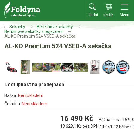
Hledat
Menu
Košík
Zahradní traktory
Sekačky
Benzínové sekačky
Benzínové sekačky s pojezdem
AL-KO Premium 524 VSED-A sekačka
Zahradní traktory
AL-KO Premium 524 VSED-A sekačka
Zahradní ridery
Aku traktory
Příslušenství
Dostupnost na prodejnách
Sekačky
Baška:
Není skladem
Čeladná:
Není skladem
Benzínové sekačky
Benzínové sekačky s pojezdem
16 490
Kč
Běžná cena:
16 99
Benzínové sekačky bez pojezdu
13 628.1
Kč bez DPH
14 041.32
Kč bez
Benzínové sekačky se startérem