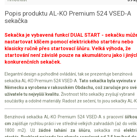
VARI multifunkční nosiče
Popis produktu AL-KO Premium 524 VSED-A
Sněhové frézy
sekačka
Vertikutátory
Sekačka je vybavená funkcí DUAL START - sekačku můž
nastartovat klíčem pomocí elektrického startéru nebo
Kultivátory
klasicky ručně přes startovací šňůru. Velká výhoda, že
startování není závislé pouze na akumulátoru jako i jinýc
Nůžky na živý plot
konkurenčních sekaček.
Vysavače a foukače
Elegantní design a pohodlné ovládání, tak se prezentuje benzínová
sekačka AL-KO Premium 524 VSED-A.
Tato sekačka byla vyvinuta v
Elektrocentrály
Německu a vyrobena v rakouském Obdachu, což zaručuje pro sv
uživatele tu nejvyšší kvalitu.
Životnost této sekačky zvyšují vybrané
Štěpkovače a drtiče
součástky a odolné materiály. Radost ze sečení, to jsou sekačky AL-K
Elektrické skútry
Benzínová sekačka AL-KO Premium 524 VSED-A s pracovní
šířkou
cm
zajišťuje rychlou práci i ve středně velkých zahradách (až do velik
Elektrické tříkolky
1800 m2). Už
žádné tahání za šňůru
, sekačka má
elektr
startér
.
Rychlost pojezdu lze plynule regulovat od 2,5 km/hod do