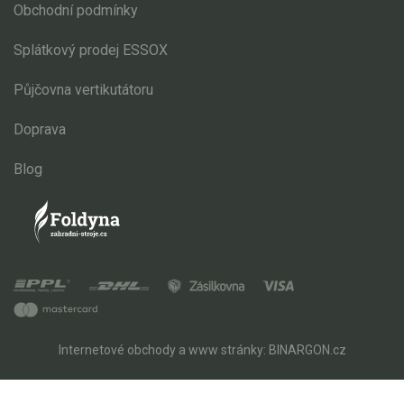
Obchodní podmínky
Splátkový prodej ESSOX
Půjčovna vertikutátoru
Doprava
Blog
Internetové obchody
a
www stránky
:
BINARGON.cz