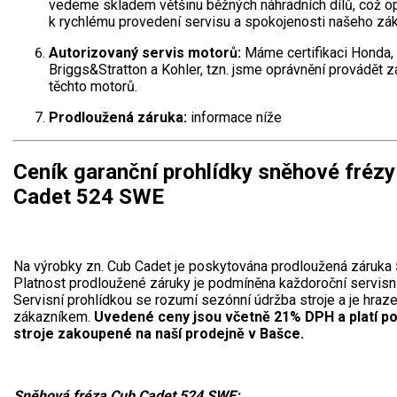
vedeme skladem většinu běžných náhradních dílů, což op
k rychlému provedení servisu a spokojenosti našeho zák
Autorizovaný servis motorů:
Máme certifikaci Honda,
Briggs&Stratton a Kohler, tzn. jsme oprávnění provádět z
těchto motorů.
Prodloužená záruka:
informace níže
Ceník garanční prohlídky sněhové fréz
Cadet 524 SWE
Na výrobky zn. Cub Cadet je poskytována prodloužená záruka 5
Platnost prodloužené záruky je podmíněna každoroční servisní
Servisní prohlídkou se rozumí sezónní údržba stroje a je hraz
zákazníkem.
Uvedené ceny jsou včetně 21% DPH a platí p
stroje zakoupené na naší prodejně v Bašce.
Sněhová fréza Cub Cadet 524 SWE: