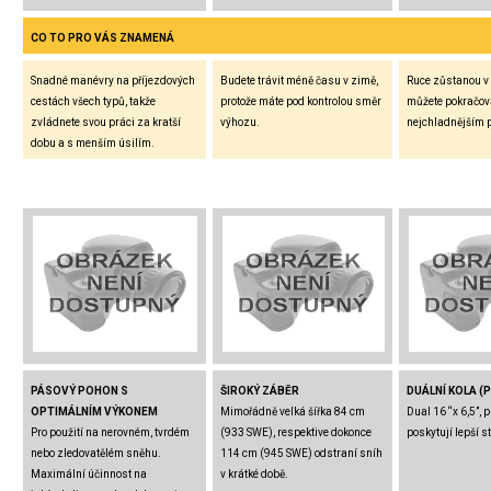
CO TO PRO VÁS ZNAMENÁ
Snadné manévry na příjezdových
Budete trávit méně času v zimě,
Ruce zůstanou v 
cestách všech typů, takže
protože máte pod kontrolou směr
můžete pokračovat
zvládnete svou práci za kratší
výhozu.
nejchladnějším 
dobu a s menším úsilím.
PÁSOVÝ POHON S
ŠIROKÝ ZÁBĚR
DUÁLNÍ KOLA (
OPTIMÁLNÍM VÝKONEM
Mimořádně velká šířka 84 cm
Dual 16 “x 6,5”,
Pro použití na nerovném, tvrdém
(933 SWE), respektive dokonce
poskytují lepší st
nebo zledovatělém sněhu.
114 cm (945 SWE) odstraní sníh
Maximální účinnost na
v krátké době.