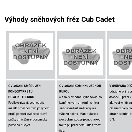
Výhody sněhových fréz Cub Cadet
OVLÁDÁNÍ SMĚRU JEN
OVLÁDÁNÍ KOMÍNKU JEDNOU
VYHŘÍVANÁ DR
KONEČKY PRSTŮ:
RUKOU
Udržujte své ruce
POWER STEERING
4 směry ovládání vyhazovacího
dokončili práci v
Posilové rízení. Jednoduše
komínku vám umožní rychle a
aktivaci vyhřívan
měníte směr pouhým pohybem
snadno měnit směr a výšku
přesuňte přepína
prstů pomocí levé nebo pravé
výhozu sněhu. Manipulace s
straně palubní d
páčky umístěné ergonomicky
joystickem pouze jednou rukou,
ON.
přímo na rukojeti.
takže při práci nemusíte ztrácet
čas.