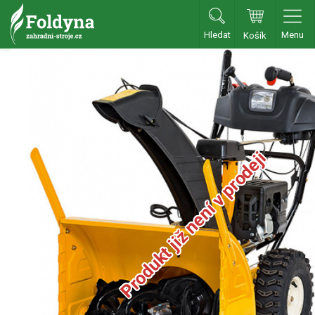
Hledat
Menu
Košík
Zahradní traktory
Zahradní traktory
Zahradní ridery
Aku traktory
Produkt již není v prodeji
Příslušenství
Sekačky
Benzínové sekačky
Akumulátorové sekačky
Robotické sekačky
Bubnové sekačky