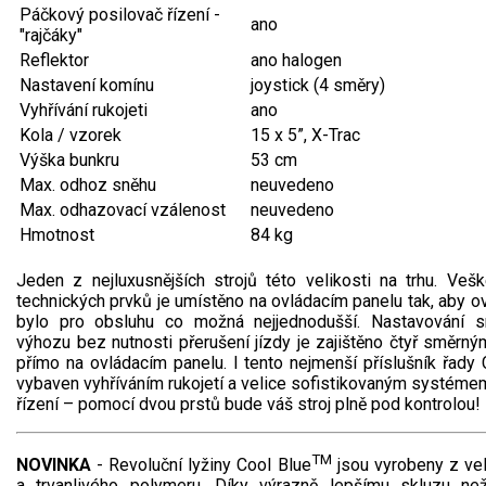
Páčkový posilovač řízení -
ano
"rajčáky"
Aku křovinořezy a vyžínače
Reflektor
ano halogen
Aku pily
Nastavení komínu
joystick (4 směry)
Vyhřívání rukojeti
ano
Aku sekačky
Kola / vzorek
15 x 5”, X-Trac
Aku STIHL
Výška bunkru
53 cm
Aku AL-KO
Max. odhoz sněhu
neuvedeno
Max. odhazovací vzálenost
neuvedeno
Hmotnost
84 kg
Štípačka na dřevo
Jeden z nejluxusnějších strojů této velikosti na trhu. Vešk
VARI
technických prvků je umístěno na ovládacím panelu tak, aby ov
bylo pro obsluhu co možná nejjednodušší. Nastavování s
VARI malotraktory
výhozu bez nutnosti přerušení jízdy je zajištěno čtyř směrn
přímo na ovládacím panelu. I tento nejmenší příslušník řady
VARI multifunkční nosiče
vybaven vyhříváním rukojetí a velice sofistikovaným systéme
řízení – pomocí dvou prstů bude váš stroj plně pod kontrolou!
Sněhové frézy
TM
NOVINKA
- Revoluční lyžiny Cool Blue
jsou vyrobeny z ve
a trvanlivého polymeru. Díky výrazně lepšímu skluzu ne