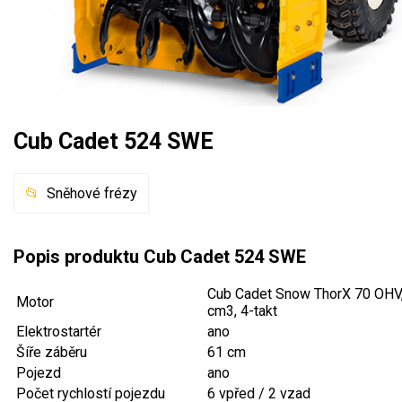
Mulčovače
Křovinořezy a vyžínače
Benzínové křovinořezy a vyžínače
Aku křovinořezy a vyžínače
Cub Cadet 524 SWE
Motorové pily
Sněhové frézy
Benzínové pily
Popis produktu Cub Cadet 524 SWE
Aku pily
Elektrické pily
Cub Cadet Snow ThorX 70 OHV
Motor
cm3, 4-takt
Jednoruční pily
Elektrostartér
ano
Vyvětvovací pily
Šíře záběru
61 cm
Pojezd
ano
AKU zahradní technika
Počet rychlostí pojezdu
6 vpřed / 2 vzad