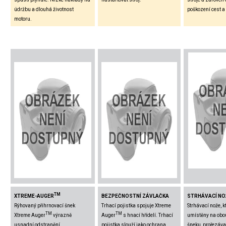
údržbu a dlouhá životnost
poškození cest a
motoru.
TM
XTREME-AUGER
BEZPEČNOSTNÍ ZÁVLAČKA
STRHÁVACÍ NO
Rýhovaný přihrnovací šnek
Trhací pojistka spojuje Xtreme
Strhávací nože, k
TM
TM
Xtreme Auger
výrazně
Auger
s hnací hřídelí. Trhací
umístěny na obo
usnadní odstranění
pojistka slouží jako ochrana
šneku, prořezáva