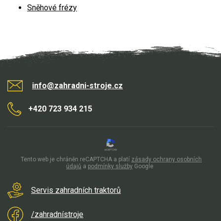
Sněhové frézy
info@zahradni-stroje.cz
+420 723 934 215
Tento web je chráněn reCAPTCHA a platí
zásady ochrany osobních
údajů
a
podmínky služby
Google
Servis zahradních traktorů
/zahradnístroje