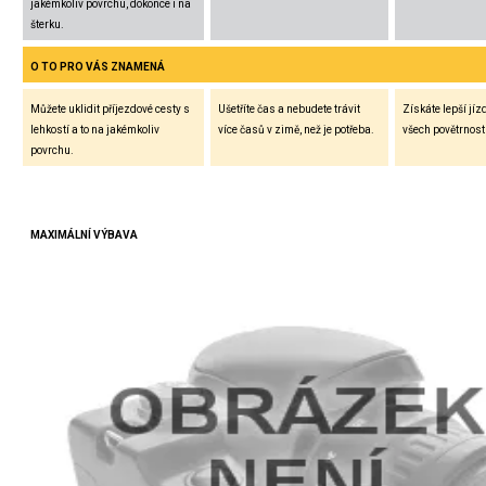
jakémkoliv povrchu, dokonce i na
šterku.
O TO PRO VÁS ZNAMENÁ
Můžete uklidit příjezdové cesty s
Ušetříte čas a nebudete trávit
Získáte lepší jíz
lehkostí a to na jakémkoliv
více časů v zimě, než je potřeba.
všech povětrnos
povrchu.
MAXIMÁLNÍ VÝBAVA