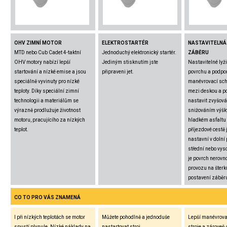
OHV ZIMNÍ MOTOR
ELEKTROSTARTÉR
NASTAVITELNÁ
MTD nebo Cub Cadet 4-taktní
Jednoduchý elektronický startér.
ZÁBĚRU
OHV motory nabízí lepší
Jediným stisknutím jste
Nastavitelné lyž
startování a nízké emise a jsou
připraveni jet.
povrchu a podpor
speciálně vyvinuty pro nízké
manévrovací sch
teploty. Díky speciální zimní
mezi deskou a p
technologii a materiálům se
nastavit zvyšov
výrazně prodlužuje životnost
snižováním výšky
motoru, pracujícího za nízkých
hladkém asfaltu
teplot.
příjezdové cestě 
nastavní v dolní 
střední nebo vys
je povrch nerovn
provozu na šterk
postavení záběr
CO TO PRO VÁS ZNAMENÁ
I při nízkých teplotách se motor
Můžete pohodlně a jednoduše
Lepší manévrova
spustí plynule. Nízké náklady na
nastartovat stroj.
stroje a zároveň