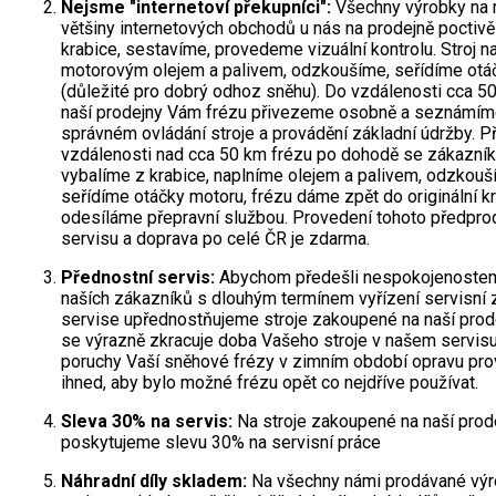
Nejsme "internetoví překupníci":
Všechny výrobky na r
Elektrické čtyřkolky
většiny internetových obchodů u nás na prodejně poctiv
krabice, sestavíme, provedeme vizuální kontrolu. Stroj n
Náhradní díly
motorovým olejem a palivem, odzkoušíme, seřídíme otá
(důležité pro dobrý odhoz sněhu). Do vzdálenosti cca 50
naší prodejny Vám frézu přivezeme osobně a seznámím
Náhradní díly pro motorové pily
správném ovládání stroje a provádění základní údržby. Př
vzdálenosti nad cca 50 km frézu po dohodě se zákazní
Zahradní traktory
vybalíme z krabice, naplníme olejem a palivem, odzkouš
Řetězové pily
seřídíme otáčky motoru, frézu dáme zpět do originální k
odesíláme přepravní službou. Provedení tohoto předpro
Náhradní díly pro křovinořezy
servisu a doprava po celé ČR je zdarma.
Náhradní díly pro sekačky
Přednostní servis:
Abychom předešli nespokojenostem
naších zákazníků s dlouhým termínem vyřízení servisní 
servise upřednostňujeme stroje zakoupené na naší prod
se výrazně zkracuje doba Vašeho stroje v našem servisu
poruchy Vaší sněhové frézy v zimním období opravu pr
ihned, aby bylo možné frézu opět co nejdříve používat.
Sleva 30% na servis:
Na stroje zakoupené na naší prod
poskytujeme slevu 30% na servisní práce
Náhradní díly skladem:
Na všechny námi prodávané vý