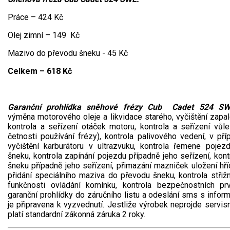
Práce – 424 Kč
Olej zimní – 149 Kč
Mazivo do převodu šneku - 45 Kč
Celkem – 618 Kč
Garanční prohlídka sněhové frézy Cub Cadet 524 SW
výměna motorového oleje a likvidace starého, vyčištění zapal
kontrola a seřízení otáček motoru, kontrola a seřízení vůle
četnosti používání frézy), kontrola palivového vedení, v př
vyčištění karburátoru v ultrazvuku, kontrola řemene poje
šneku, kontrola zapínání pojezdu případně jeho seřízení, kont
šneku případně jeho seřízení, přimazání mazniček uložení hř
přidání speciálního maziva do převodu šneku, kontrola střiž
funkčnosti ovládání komínku, kontrola bezpečnostních pr
garanční prohlídky do záručního listu a odeslání sms s inform
je připravena k vyzvednutí. Jestliže výrobek neprojde servisn
platí standardní zákonná záruka 2 roky.