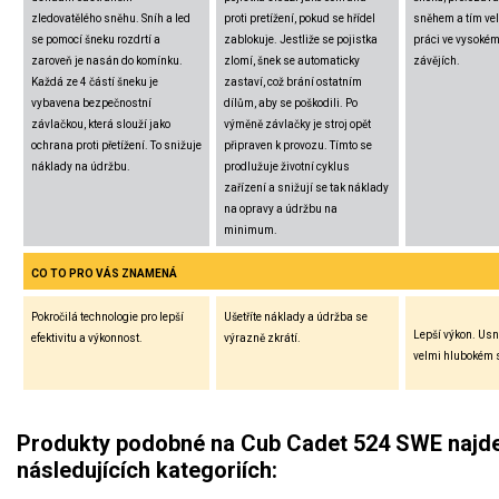
zledovatělého sněhu. Sníh a led
proti pretížení, pokud se hřídel
sněhem a tím ve
se pomocí šneku rozdrtí a
zablokuje. Jestliže se pojistka
práci ve vysokém
zaroveň je nasán do komínku.
zlomí, šnek se automaticky
závějích.
Každá ze 4 částí šneku je
zastaví, což brání ostatním
vybavena bezpečnostní
dílům, aby se poškodili. Po
závlačkou, která slouží jako
výměně závlačky je stroj opět
ochrana proti přetížení. To snižuje
připraven k provozu. Tímto se
náklady na údržbu.
prodlužuje životní cyklus
zařízení a snižují se tak náklady
na opravy a údržbu na
minimum.
CO TO PRO VÁS ZNAMENÁ
Pokročilá technologie pro lepší
Ušetříte náklady a údržba se
Lepší výkon. Usn
efektivitu a výkonnost.
výrazně zkrátí.
velmi hlubokém 
Produkty podobné na Cub Cadet 524 SWE najde
následujících kategoriích: