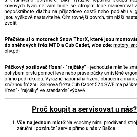
Vertikutátory
kovových lyžin se vám bude se strojem lépe manévrovat a 
nepoškrábete dlažbu na příjezdové cestě nebo podlahu v ga
Kultivátory
jsou výškově nastavitelné. Čím rovnější povrch, tím nižší nas
zvolit.
Nůžky na živý plot
Přečtěte si o motorech Snow ThorX, které jsou montová
Vysavače a foukače
do sněhových fréz MTD a Cub Cadet, více zde:
motory-sn
ohv.pdf
Elektrocentrály
Páčkový posilovač řízení - "rajčáky"
- jednoduše měníte sm
Štěpkovače a drtiče
pohybem prstu pomocí levé nebo pravé páčky umístěné ergo
přímo pod rukojeti. Výrazně napomáhá řízení, obracení a mane
sněžnou frézou. Sněhová fréza Cub Cadet 524 SWE má páčko
Elektrické skútry
řízení - "rajčáky" ve standardní výbavě
Elektrické tříkolky
Proč koupit a servisovat u nás?
Elektrické tříkolky pro seniory
Vše na jednom místě:
Na všechny námi prodávané stro
Elektrické tříkolky pracovní
záruční i pozáruční servis přímo u nás v Bašce.