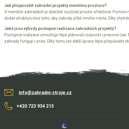
Elektrické čtyřkolky
Jak přizpůsobit zahradní projekty menšímu prostoru?
V menších zahradách je důležité využívat prostor efektivně. Pomoci
Náhradní díly
dodat strukturu bez toho, aby zabraly příliš mnoho místa. Díky chyt
Jaké jsou výhody postupné realizace zahradních projektů?
Náhradní díly pro motorové pily
Postupná realizace umožňuje lépe plánovat rozpočet i pracovní čas. M
Zahradní traktory
zahrady fungují v praxi. Díky tomu lze další úpravy lépe přizpůsobit 
Řetězové pily
Náhradní díly pro křovinořezy
Náhradní díly pro sekačky
info@zahradni-stroje.cz
+420 723 934 215