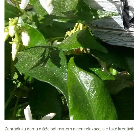
Mulčovače
Křovinořezy a vyžínače
Benzínové křovinořezy a vyžínače
Aku křovinořezy a vyžínače
Motorové pily
Benzínové pily
Aku pily
Elektrické pily
Jednoruční pily
Vyvětvovací pily
Zahrádka u domu může být místem nejen relaxace, ale také kreativity