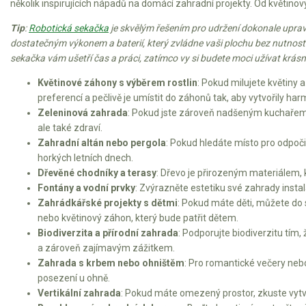
AKU zahradní technika
několik inspirujících nápadů na domácí zahradní projekty. Od květin
Tip
:
Robotická sekačka
je skvělým řešením pro udržení dokonale uprave
Aku křovinořezy a vyžínače
dostatečným výkonem a baterií, který zvládne vaši plochu bez nutnosti
Aku pily
sekačka vám ušetří čas a práci, zatímco vy si budete moci užívat krás
Aku sekačky
Květinové záhony s výběrem rostlin
: Pokud milujete květiny 
preferencí a pečlivě je umístit do záhonů tak, aby vytvořily h
Aku STIHL
Zeleninová zahrada
: Pokud jste zároveň nadšeným kuchařem a
Aku AL-KO
ale také zdraví.
Zahradní altán nebo pergola
: Pokud hledáte místo pro odpoči
Štípačka na dřevo
horkých letních dnech.
Dřevěné chodníky a terasy
: Dřevo je přirozeným materiálem, 
VARI
Fontány a vodní prvky
: Zvýrazněte estetiku své zahrady instal
Zahrádkářské projekty s dětmi
: Pokud máte děti, můžete do
nebo květinový záhon, který bude patřit dětem.
VARI malotraktory
Biodiverzita a přírodní zahrada
: Podporujte biodiverzitu tím,
VARI multifunkční nosiče
a zároveň zajímavým zážitkem.
Zahrada s krbem nebo ohništěm
: Pro romantické večery neb
posezení u ohně.
Sněhové frézy
Vertikální zahrada
: Pokud máte omezený prostor, zkuste vytvoř