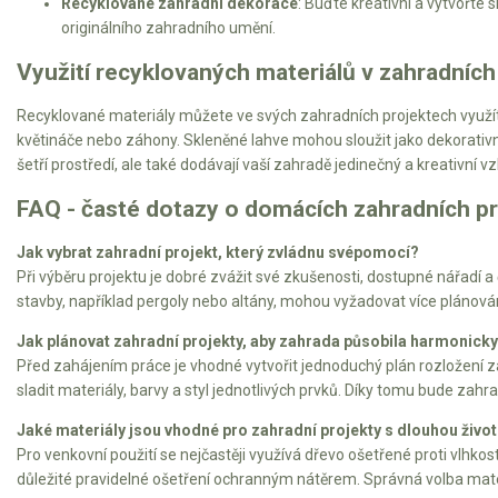
Recyklované zahradní dekorace
: Buďte kreativní a vytvořt
Vertikutátory
originálního zahradního umění.
Kultivátory
Využití recyklovaných materiálů v zahradních
Nůžky na živý plot
Recyklované materiály můžete ve svých zahradních projektech využít
květináče nebo záhony. Skleněné lahve mohou sloužit jako dekorativn
Vysavače a foukače
šetří prostředí, ale také dodávají vaší zahradě jedinečný a kreativní vz
FAQ - časté dotazy o domácích zahradních p
Elektrocentrály
Jak vybrat zahradní projekt, který zvládnu svépomocí?
Štěpkovače a drtiče
Při výběru projektu je dobré zvážit své zkušenosti, dostupné nářadí 
stavby, například pergoly nebo altány, mohou vyžadovat více plánován
Elektrické skútry
Jak plánovat zahradní projekty, aby zahrada působila harmonick
Elektrické tříkolky
Před zahájením práce je vhodné vytvořit jednoduchý plán rozložení za
sladit materiály, barvy a styl jednotlivých prvků. Díky tomu bude zah
Elektrické tříkolky pro seniory
Jaké materiály jsou vhodné pro zahradní projekty s dlouhou živo
Elektrické tříkolky pracovní
Pro venkovní použití se nejčastěji využívá dřevo ošetřené proti vlhk
důležité pravidelné ošetření ochranným nátěrem. Správná volba mater