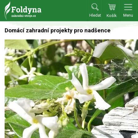
Hledat
Menu
Košík
Zahradní traktory
Domácí zahradní projekty pro nadšence
Zahradní traktory
Zahradní ridery
Aku traktory
Příslušenství
Sekačky
Benzínové sekačky
Akumulátorové sekačky
Robotické sekačky
Bubnové sekačky