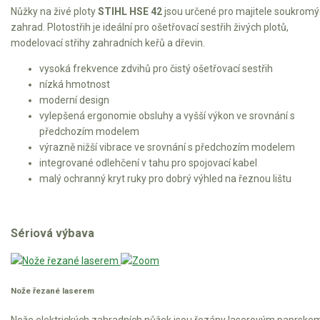
Nůžky na živé ploty
STIHL HSE 42
jsou určené pro majitele soukrom
Kultivátory
zahrad. Plotostřih je ideální pro ošetřovací sestřih živých plotů,
modelovací střihy zahradních keřů a dřevin.
Nůžky na živý plot
vysoká frekvence zdvihů pro čistý ošetřovací sestřih
nízká hmotnost
moderní design
AKU nůžky na živý plot
vylepšená ergonomie obsluhy a vyšší výkon ve srovnání s
Benzínové nůžky na živý plot
předchozím modelem
výrazně nižší vibrace ve srovnání s předchozím modelem
Elektrické nůžky na živý plot
integrované odlehčení v tahu pro spojovací kabel
malý ochranný kryt ruky pro dobrý výhled na řeznou lištu
Vysavače a foukače
Elektrocentrály
Sériová výbava
Štěpkovače a drtiče
Elektrické skútry
Nože řezané laserem