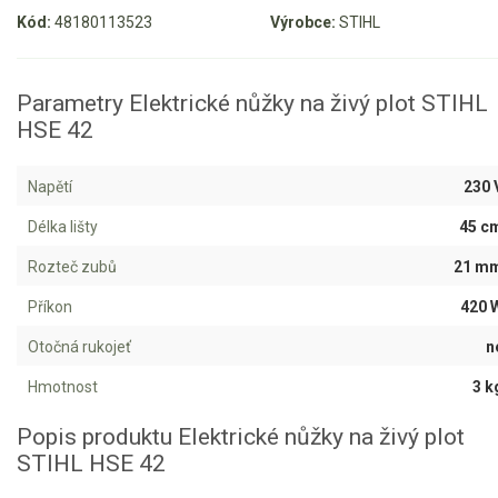
Kód:
48180113523
Výrobce:
STIHL
Aku křovinořezy a vyžínače
Aku pily
Parametry Elektrické nůžky na živý plot STIHL
Aku sekačky
HSE 42
Aku STIHL
Aku AL-KO
Napětí
230 
Délka lišty
45 c
Štípačka na dřevo
Rozteč zubů
21 m
VARI
Příkon
420 
Otočná rukojeť
n
VARI malotraktory
VARI multifunkční nosiče
Hmotnost
3 k
Popis produktu Elektrické nůžky na živý plot
Sněhové frézy
STIHL HSE 42
Vertikutátory