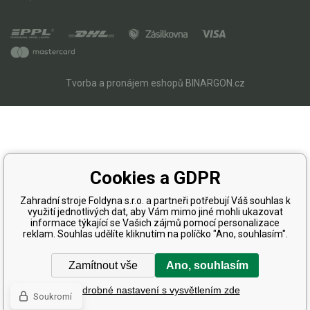
Tvorba a pronájem eshopů
BINARGON.cz
Cookies a GDPR
Zahradní stroje Foldyna s.r.o. a partneři potřebují Váš souhlas k
využití jednotlivých dat, aby Vám mimo jiné mohli ukazovat
informace týkající se Vašich zájmů pomocí personalizace
reklam. Souhlas udělíte kliknutím na políčko "Ano, souhlasím".
Zamítnout vše
Ano, souhlasím
Podrobné nastavení s vysvětlením zde
Soukromí