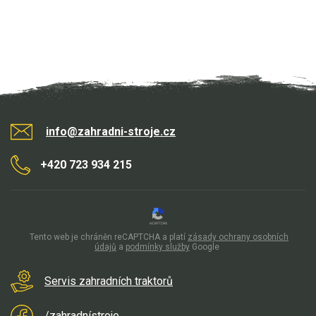
info@zahradni-stroje.cz
+420 723 934 215
Tento web je chráněn reCAPTCHA a platí
zásady ochrany osobních
údajů
a
podmínky služby
Google
Servis zahradních traktorů
/zahradnístroje