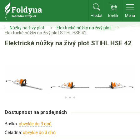
Hledat
Menu
Košík
Zahradní traktory
Nůžky na živý plot
Elektrické nůžky na živý plot
Elektrické nůžky na živý plot STIHL HSE 42
Elektrické nůžky na živý plot STIHL HSE 42
Zahradní traktory
Zahradní ridery
Aku traktory
Příslušenství
Sekačky
Benzínové sekačky
Dostupnost na prodejnách
Akumulátorové sekačky
Baška:
obvykle do 3 dnů
Robotické sekačky
Čeladná:
obvykle do 3 dnů
Bubnové sekačky