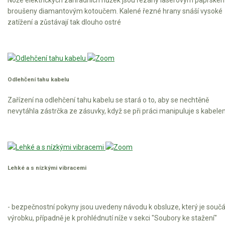
Elektrické tříkolky
Nože elektrických zahradních nůžek jsou řezány laserovým paprske
broušeny diamantovým kotoučem. Kalené řezné hrany snáší vysoké
zatížení a zůstávají tak dlouho ostré
Elektrické tříkolky pro seniory
Elektrické tříkolky pracovní
Elektrické čtyřkolky
Odlehčení tahu kabelu
Náhradní díly
Zařízení na odlehčení tahu kabelu se stará o to, aby se nechtěně
nevytáhla zástrčka ze zásuvky, když se při práci manipuluje s kabele
Náhradní díly pro motorové pily
Zahradní traktory
Řetězové pily
Náhradní díly pro křovinořezy
Lehké a s nízkými vibracemi
Náhradní díly pro sekačky
- bezpečnostní pokyny jsou uvedeny návodu k obsluze, který je součá
výrobku, případně je k prohlédnutí níže v sekci "Soubory ke stažení"