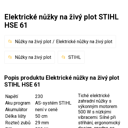
Mulčovače
Elektrické nůžky na živý plot STIHL
Křovinořezy a vyžínače
HSE 61
Benzínové křovinořezy a vyžínače
Nůžky na živý plot
Elektrické nůžky na živý plot
Aku křovinořezy a vyžínače
Nůžky na živý plot
STIHL
Motorové pily
Benzínové pily
Popis produktu Elektrické nůžky na živý plot
Aku pily
STIHL HSE 61
Elektrické pily
Tiché elektrické
Napětí
230
Jednoruční pily
zahradní nůžky s
Aku program
AS-systém STIHL
výkonným motorem
Vyvětvovací pily
Akumulátor
není v ceně
500 W s nízkými
Délka lišty
50 cm
vibracemi. Silné při
Rozteč zubů
29 mm
střihání, ergonomický
AKU zahradní technika