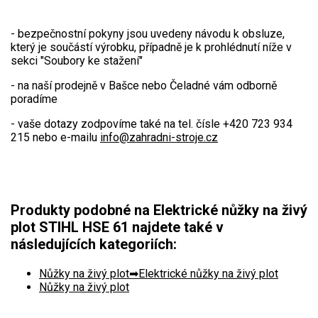
Elektrické tříkolky
- bezpečnostní pokyny jsou uvedeny návodu k obsluze,
Elektrické tříkolky pro seniory
který je součástí výrobku, případně je k prohlédnutí níže v
Elektrické tříkolky pracovní
sekci "Soubory ke stažení"
- na naší prodejně v Bašce nebo Čeladné vám odborně
Elektrické čtyřkolky
poradíme
- vaše dotazy zodpovíme také na tel. čísle +420 723 934
Náhradní díly
215 nebo e-mailu
info@zahradni-stroje.cz
Náhradní díly pro motorové pily
Zahradní traktory
Produkty podobné na Elektrické nůžky na živý
Řetězové pily
plot STIHL HSE 61 najdete také v
Náhradní díly pro křovinořezy
následujících kategoriích:
Náhradní díly pro sekačky
Nůžky na živý plot
Elektrické nůžky na živý plot
Nůžky na živý plot