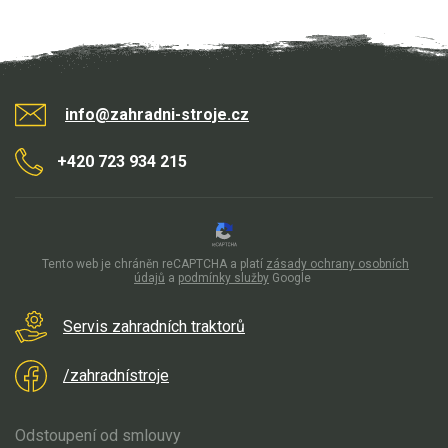
info@zahradni-stroje.cz
+420 723 934 215
Tento web je chráněn reCAPTCHA a platí
zásady ochrany osobních
údajů
a
podmínky služby
Google
Servis zahradních traktorů
/zahradnístroje
Odstoupení od smlouvy