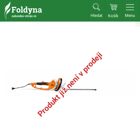
Hledat
Menu
Košík
Zahradní traktory
Zahradní traktory
Zahradní ridery
Produkt již není v prodeji
Aku traktory
Příslušenství
Sekačky
Benzínové sekačky
Akumulátorové sekačky
Robotické sekačky
Bubnové sekačky