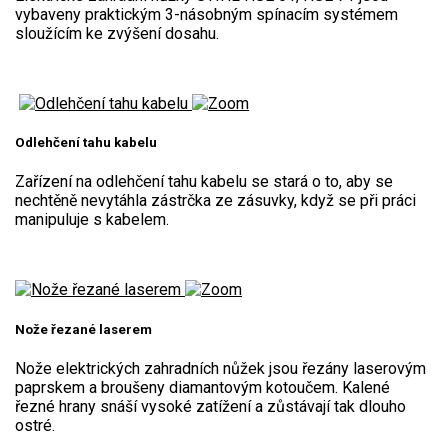
vybaveny praktickým 3-násobným spínacím systémem
sloužícím ke zvýšení dosahu.
Kultivátory
Nůžky na živý plot
Odlehčení tahu kabelu
AKU nůžky na živý plot
Benzínové nůžky na živý plot
Zařízení na odlehčení tahu kabelu se stará o to, aby se
nechtěně nevytáhla zástrčka ze zásuvky, když se při práci
Elektrické nůžky na živý plot
manipuluje s kabelem.
Vysavače a foukače
Elektrocentrály
Nože řezané laserem
Štěpkovače a drtiče
Nože elektrických zahradních nůžek jsou řezány laserovým
paprskem a broušeny diamantovým kotoučem. Kalené
Elektrické skútry
řezné hrany snáší vysoké zatížení a zůstávají tak dlouho
ostré.