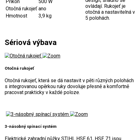
design, snadno se
Příkon
500 W
ovládají. Rukojeť je
Otočná rukojeť
ano
Aku křovinořezy a vyžínače
otočná a nastavitelná v
Hmotnost
3,9 kg
5 polohách.
Aku pily
Aku sekačky
Sériová výbava
Aku STIHL
Aku AL-KO
Štípačka na dřevo
Otočná rukojeť
Otočná rukojeť, která se dá nastavit v pěti různých polohách
VARI
s integrovanou opěrkou ruky dovoluje přesně a komfortně
pracovat prakticky v každé poloze.
VARI malotraktory
VARI multifunkční nosiče
Sněhové frézy
3-násobný spínací systém
Vertikutátory
Elektrické zahradní nůžky STIHL HSE 61, HSE 71 jsou