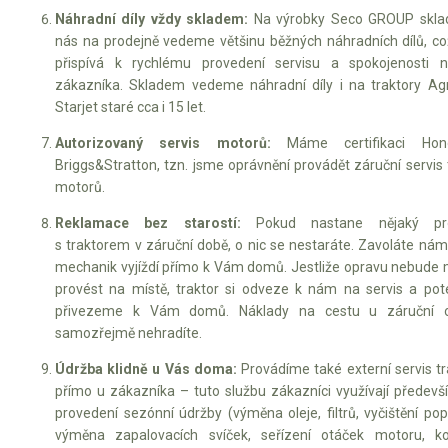
Náhradní díly vždy skladem:
Na výrobky Seco GROUP skl
nás na prodejně vedeme většinu běžných náhradních dílů, co
přispívá k rychlému provedení servisu a spokojenosti 
zákazníka. Skladem vedeme náhradní díly i na traktory Agr
Starjet staré cca i 15 let.
Autorizovaný servis motorů:
Máme certifikaci Ho
Briggs&Stratton, tzn. jsme oprávnění provádět záruční servis
motorů.
Reklamace bez starostí:
Pokud nastane nějaký pr
s traktorem v záruční době, o nic se nestaráte. Zavoláte nám
mechanik vyjíždí přímo k Vám domů. Jestliže opravu nebude
provést na místě, traktor si odveze k nám na servis a pot
přivezeme k Vám domů. Náklady na cestu u záruční o
samozřejmě nehradíte.
Údržba klidně u Vás doma:
Provádíme také externí servis t
přímo u zákazníka – tuto službu zákazníci využívají předevš
provedení sezónní údržby (výměna oleje, filtrů, vyčištění po
výměna zapalovacích svíček, seřízení otáček motoru, ko