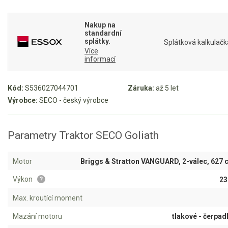
Mulčovače
Nakup na
standardní
Křovinořezy a vyžínače
splátky.
Splátková kalkulačk
Více
informací
Benzínové křovinořezy a vyžínače
Aku křovinořezy a vyžínače
Kód:
S536027044701
Záruka:
až 5 let
Výrobce:
SECO - český výrobce
Motorové pily
Parametry Traktor SECO Goliath
Benzínové pily
Aku pily
Motor
Briggs & Stratton VANGUARD, 2-válec, 627
Elektrické pily
Výkon
23
?
Jednoruční pily
Max. kroutící moment
Vyvětvovací pily
Mazání motoru
tlakové - čerpa