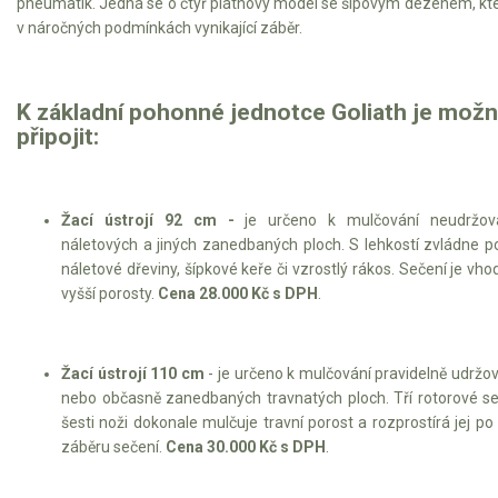
pneumatik. Jedná se o čtyř plátnový model se šípovým dezénem, kt
v náročných podmínkách vynikající záběr.
K základní pohonné jednotce Goliath je mož
připojit:
Žací ústrojí 92 cm -
je určeno k mulčování neudržov
náletových a jiných zanedbaných ploch. S lehkostí zvládne p
náletové dřeviny, šípkové keře či vzrostlý rákos. Sečení je vh
vyšší porosty.
Cena 28.000 Kč s DPH
.
Žací ústrojí 110 cm
- je určeno k mulčování pravidelně udržo
nebo občasně zanedbaných travnatých ploch. Tří rotorové se
šesti noži dokonale mulčuje travní porost a rozprostírá jej p
záběru sečení.
Cena 30.000 Kč s DPH
.