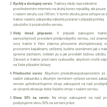
Rychlý a dostupný servis:
Traktory nikdy neprodáváme
prostřednictvím internetu na druhý konec republiky, ale pouze
v našem okruhu cca 100 km. V tomto okruhu jsme schopni se 
traktor našeho zákazníka náležitě postarat v případě potřeby
záručního či pozáručního servisu.
Vždy ihned připraven:
V případě zakoupení trakto
samozřejmostí provedení předprodejního servisu, což zname
nový traktor k Vám zdarma přivezeme zkompletovaný, n
provozními kapalinami, seřízený, budete seznámeni jak s tra
správně zacházet, ovládat jej a jak provádět běžnou údržbu s
Zároveň si traktor před námi vyzkoušíte, abychom mohli odp
na Vaše případné dotazy.
Přednostní servis:
Abychom předešlinespokojenostem ze 
naších zákazníků s dlouhým termínem vyřízení servisní zakáz
servise upřednostňujeme stroje zakoupené na naší prodejně
se výrazně zkracuje doba Vašeho stroje v našem servisu
Sleva 30% na servis:
Na stroje zakoupené na naší pr
poskytujeme slevu 30% na servisní práce