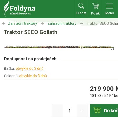
Hledat
Menu
Košík
Zahradní traktory
Zahradní traktory
Traktor SECO Golia
Zahradní traktory
Traktor SECO Goliath
Zahradní traktory
Zahradní ridery
Aku traktory
Dostupnost na prodejnách
Příslušenství
Baška:
obvykle do 3 dnů
Čeladná:
obvykle do 3 dnů
Sekačky
219 900
Benzínové sekačky
181 735.54
Kč b
Akumulátorové sekačky
Robotické sekačky
Do koš
-
+
Bubnové sekačky