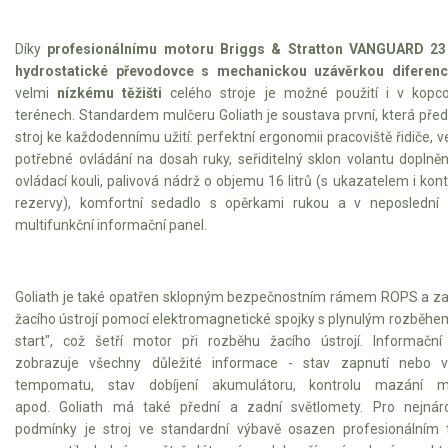
Elektrické čtyřkolky
Díky
profesionálnímu motoru Briggs & Stratton VANGUARD 2
Náhradní díly
hydrostatické převodovce s
mechanickou uzávěrkou diferenc
velmi
nízkému těžišti
celého stroje je možné použití i v kopco
Náhradní díly pro motorové pily
terénech. Standardem mulčeru Goliath je soustava první, která před
stroj ke každodennímu užití: perfektní ergonomii pracoviště řidiče, 
Zahradní traktory
potřebné ovládání na dosah ruky, seřiditelný sklon volantu doplně
Řetězové pily
ovládací kouli, palivová nádrž o objemu 16 litrů (s ukazatelem i kon
rezervy), komfortní sedadlo s opěrkami rukou a v neposlední 
Náhradní díly pro křovinořezy
multifunkční informační panel.
Náhradní díly pro sekačky
Goliath je také opatřen sklopným bezpečnostním rámem ROPS a za
žacího ústrojí pomocí elektromagnetické spojky s plynulým rozběhem
start", což šetří motor při rozběhu žacího ústrojí. Informační
zobrazuje všechny důležité informace - stav zapnutí nebo v
tempomatu, stav dobíjení akumulátoru, kontrolu mazání m
apod. Goliath má také přední a zadní světlomety. Pro nejnáro
podmínky je stroj ve standardní výbavě osazen profesionálním