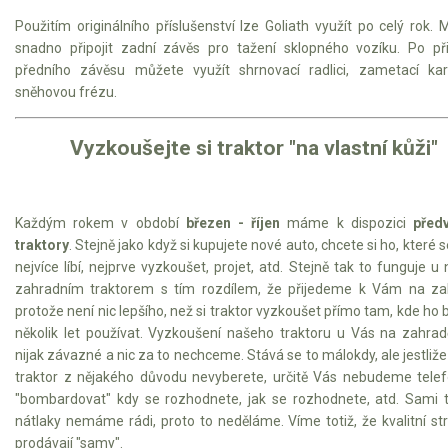
Použitím originálního příslušenství lze Goliath využít po celý rok.
snadno připojit zadní závěs pro tažení sklopného vozíku. Po při
předního závěsu můžete využít shrnovací radlici, zametací kar
sněhovou frézu.
Vyzkoušejte si traktor "na vlastní kůži"
Každým rokem v období
březen - říjen
máme k dispozici
před
traktory
. Stejně jako když si kupujete nové auto, chcete si ho, které
nejvíce líbí, nejprve vyzkoušet, projet, atd. Stejně tak to funguje u
zahradním traktorem s tím rozdílem, že přijedeme k Vám na za
protože není nic lepšího, než si traktor vyzkoušet přímo tam, kde ho
několik let používat. Vyzkoušení našeho traktoru u Vás na zahrad
nijak závazné a nic za to nechceme. Stává se to málokdy, ale jestliže
traktor z nějakého důvodu nevyberete, určitě Vás nebudeme telef
"bombardovat" kdy se rozhodnete, jak se rozhodnete, atd. Sami 
nátlaky nemáme rádi, proto to neděláme. Víme totiž, že kvalitní st
prodávají "samy".