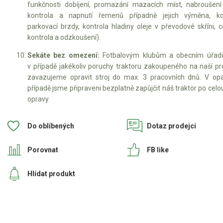
funkčnosti dobíjení, promazání mazacích míst, nabroušení
kontrola a napnutí řemenů případně jejich výměna, ko
parkovací brzdy, kontrola hladiny oleje v převodové skříni, 
kontrola a odzkoušení).
Sekáte bez omezení:
Fotbalovým klubům a obecním úřa
v případě jakékoliv poruchy traktoru zakoupeného na naší pr
zavazujeme opravit stroj do max. 3 pracovních dnů. V o
případě jsme připraveni bezplatně zapůjčit náš traktor po cel
opravy.
Do oblíbených
Dotaz prodejci
Porovnat
FB like
Hlídat produkt