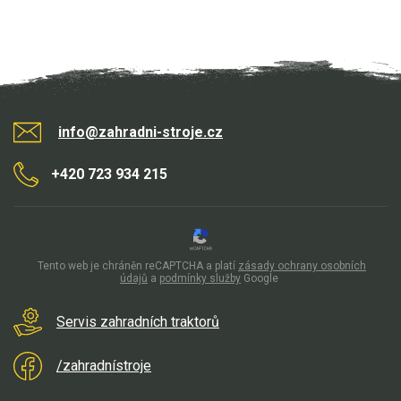
info@zahradni-stroje.cz
+420 723 934 215
Tento web je chráněn reCAPTCHA a platí
zásady ochrany osobních
údajů
a
podmínky služby
Google
Servis zahradních traktorů
/zahradnístroje