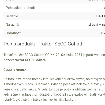
Vertikutátory
Počítadlo motohodin
Kultivátory
Sedadlo
De-L
Nůžky na živý plot
Nárazník
přední + z
Vysavače a foukače
Hmotnost
357
Popis produktu Traktor SECO Goliath
Elektrocentrály
Štěpkovače a drtiče
Travní mulčer SECO Goliath GC XX-23.
Od roku 2021
je používán zk
název
traktor SECO Goliath
.
Elektrické skútry
ČESKÝ VÝROBEK!
Elektrické tříkolky
Goliath je zejména určený k mulčování neudržovaných, náletových a 
zanedbaných ploch. S lehkostí zvládne posekat náletové dřeviny, š
Elektrické tříkolky pro seniory
keře či vzrostlý rákos. V celé Evropě je potom oblíben zejména pr
jedinečné vlastnosti při údržbě příkopů silnic, sjezdových tratí, kory
Elektrické tříkolky pracovní
rybníků, vysekávání trávy v lesnických školkách, ...