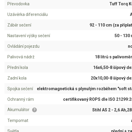
AKU zahradní technika
Převodovka
Tuff Torq 
Uzávěrka diferenciálu
Aku křovinořezy a vyžínače
Aku pily
Záběr sečení
92 - 110 cm (za přípla
Aku sekačky
Nastavení výšky sečení
50 - 130
Aku STIHL
Ovládání pojezdu
n
Aku AL-KO
Palivová nádrž
18 litrů s palivom
Štípačka na dřevo
Přední kola
16x6,50-8 šípový d
Zadní kola
20x10,00-8 šípový d
VARI
Spojka sečení
elektromagnetická s plynulým rozběhem "soft st
VARI malotraktory
Ochranný rám
certifikovaný ROPS dle ISO 21299:
VARI multifunkční nosiče
Akumulátor
Stihl AS 2 - 2,6 Ah,2
?
Sněhové frézy
Tempomat
Světla
přední + z