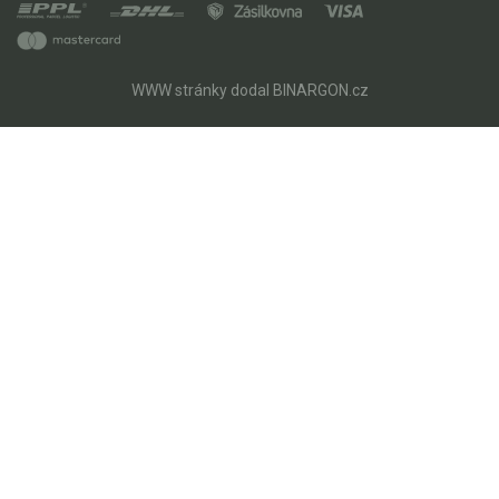
WWW stránky
dodal
BINARGON.cz