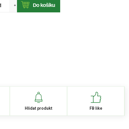
Do košíku
+
Hlídat produkt
FB like