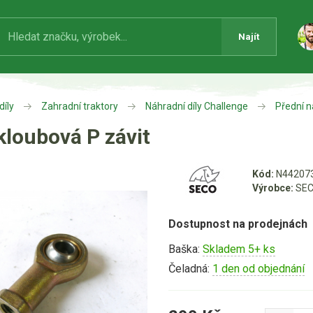
Najít
díly
Zahradní traktory
Náhradní díly Challenge
Přední n
kloubová P závit
Kód:
N44207
Výrobce:
SEC
Dostupnost na prodejnách
Baška:
Skladem 5+ ks
Čeladná:
1 den od objednání