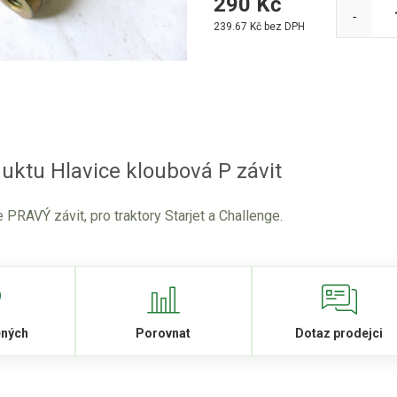
290
Kč
-
239.67
Kč bez DPH
uktu Hlavice kloubová P závit
 PRAVÝ závit, pro traktory Starjet a Challenge.
ených
Porovnat
Dotaz prodejci