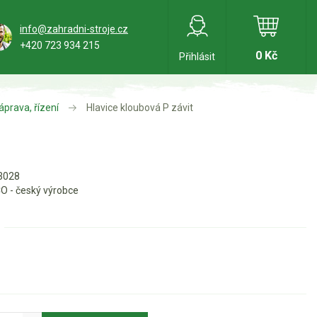
info@zahradni-stroje.cz
+420 723 934 215
0 Kč
Přihlásit
áprava, řízení
Hlavice kloubová P závit
3028
O - český výrobce