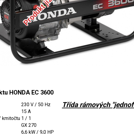
uktu HONDA EC 3600
Třída rámových "jedno
230 V / 50 Hz
15 A
 / kmitočtu
1 / 1
GX 270
6,6 kW / 9,0 HP