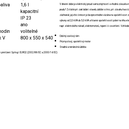
aliva
1,6 l
V dnešní době je elektrický proud samozřejmostí a vhodná zásuvka nen
prudu? Zvláště při zakládání staveb, údržbě silnic, při zásahu hasič
kapacitní
záchranář, jejichž činnost je bezprostředně vázána na spolehlivost z
IP 23
výkony od 2,0 kVA do 5,0 kVA a hlavně spolehlivostí páteř na trhu ele
ano
např. elektrického nářadí, elektromotorů, topení či osvětlení. Vzhled
hodin
volitelné
Odolný ocelový rám
x V
800 x 550 x 540
Průmyslový, spolehlivý motor
Snadná a nenáročná údržba
ůči přetížení Splňují EURO2 (2002/88/EC a 2000/14/EC)