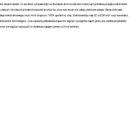
í obvykle daleko. Co ale dělat v případě, když se dostanete do míst, kde není možno najít potřebnou přípojku elektrického
ů nebo při likvidacích přírodních katastrof přichází ke slovu tyto nezávislé zdroje elektrické energie. Řemeslník nebo
droje elektrické energie, musí mít k dispozici 100% spolehlivý stroj. Elektrocentrály řady EC a ECM tvoří svojí konstrukcí,
ktrocentrál této kategorie. Jsou vybaveny jednoduchou kapacitní regulací výstupního napětí, proto jsou vhodné pro pohánění
em ke své regulaci nejsou příliš vhodné pro napájení jemné a citlivé techniky.