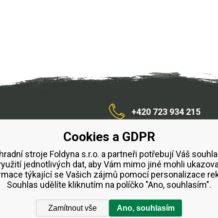
+420 723 934 215
Cookies a GDPR
/zahradnístroje
hradní stroje Foldyna s.r.o. a partneři potřebují Váš souhla
využití jednotlivých dat, aby Vám mimo jiné mohli ukazova
bchodní podmínky
Splátkový prodej ESSOX
Půjčovn
rmace týkající se Vašich zájmů pomocí personalizace re
Souhlas udělíte kliknutím na políčko "Ano, souhlasím".
Zamítnout vše
Ano, souhlasím