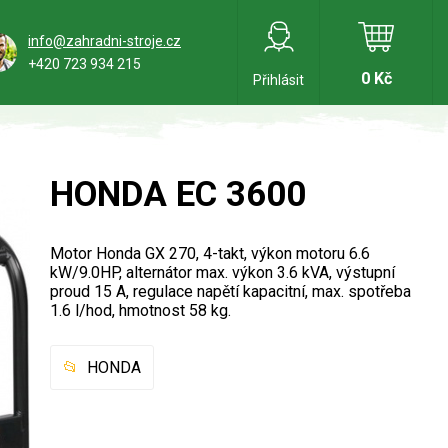
info@zahradni-stroje.cz
+420 723 934 215
0 Kč
Přihlásit
HONDA EC 3600
Motor Honda GX 270, 4-takt, výkon motoru 6.6
kW/9.0HP, alternátor max. výkon 3.6 kVA, výstupní
proud 15 A, regulace napětí kapacitní, max. spotřeba
1.6 l/hod, hmotnost 58 kg.
HONDA