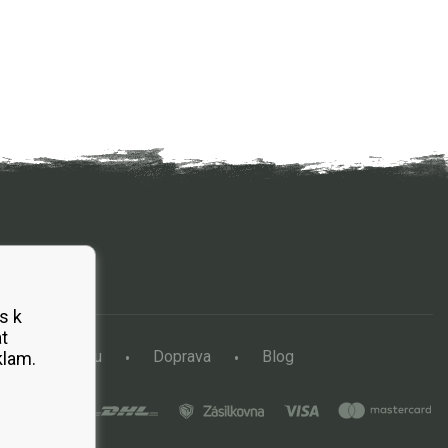
s k
t
a vertikutátoru
Doprava
Blog
klam.