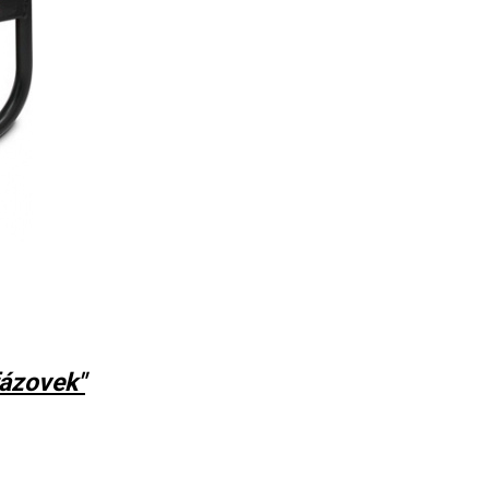
fázovek"