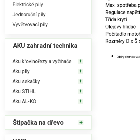
Elektrické pily
Max. spotřeba p
Regulace napětí
Jednoruční pily
Třída krytí
Vyvětvovací pily
Olejový hlídač
Počítadlo moto
Rozměry D x Š 
AKU zahradní technika
Odolný alternátor v
Aku křovinořezy a vyžínače
Aku pily
Aku sekačky
Aku STIHL
Aku AL-KO
Štípačka na dřevo