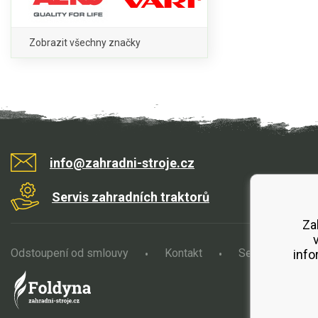
Zobrazit všechny značky
info@zahradni-stroje.cz
Servis zahradních traktorů
Za
Odstoupení od smlouvy
Kontakt
Servis
O
info