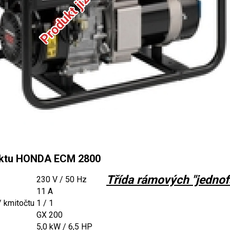
uktu HONDA ECM 2800
Třída rámových "jedno
230 V / 50 Hz
11 A
 / kmitočtu
1 / 1
GX 200
5,0 kW / 6,5 HP