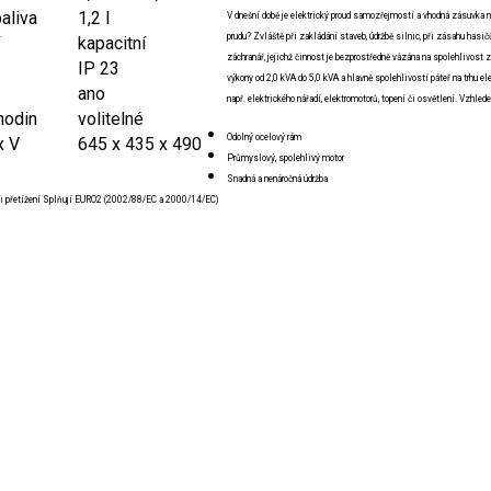
aliva
1,2 l
V dnešní době je elektrický proud samozřejmostí a vhodná zásuvka nen
prudu? Zvláště při zakládání staveb, údržbě silnic, při zásahu hasič
kapacitní
záchranář, jejichž činnost je bezprostředně vázána na spolehlivost z
IP 23
výkony od 2,0 kVA do 5,0 kVA a hlavně spolehlivostí páteř na trhu ele
ano
např. elektrického nářadí, elektromotorů, topení či osvětlení. Vzhled
hodin
volitelné
Odolný ocelový rám
x V
645 x 435 x 490
Průmyslový, spolehlivý motor
Snadná a nenáročná údržba
ůči přetížení Splňují EURO2 (2002/88/EC a 2000/14/EC)