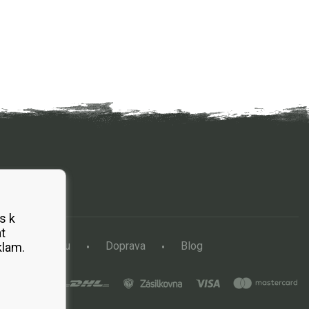
s k
t
a vertikutátoru
Doprava
Blog
klam.