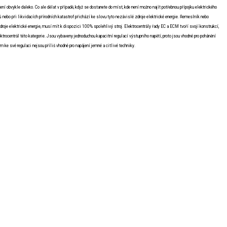
í obvykle daleko. Co ale dělat v případě, když se dostanete do míst, kde není možno najít potřebnou přípojku elektrického
ů nebo při likvidacích přírodních katastrof přichází ke slovu tyto nezávislé zdroje elektrické energie. Řemeslník nebo
droje elektrické energie, musí mít k dispozici 100% spolehlivý stroj. Elektrocentrály řady EC a ECM tvoří svojí konstrukcí,
ktrocentrál této kategorie. Jsou vybaveny jednoduchou kapacitní regulací výstupního napětí, proto jsou vhodné pro pohánění
em ke své regulaci nejsou příliš vhodné pro napájení jemné a citlivé techniky.