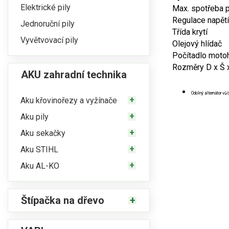
Elektrické pily
Max. spotřeba p
Regulace napětí
Jednoruční pily
Třída krytí
Vyvětvovací pily
Olejový hlídač
Počítadlo moto
Rozměry D x Š 
AKU zahradní technika
Odolný alternátor v
Aku křovinořezy a vyžínače
Aku pily
Aku sekačky
Aku STIHL
Aku AL-KO
Štípačka na dřevo