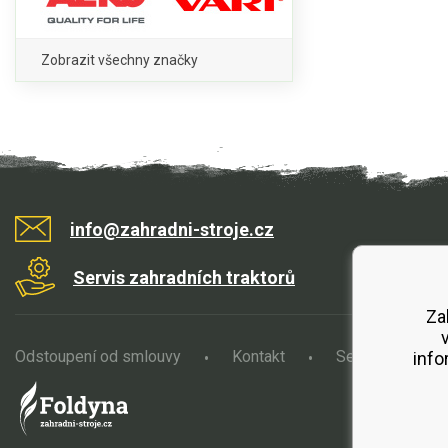
Zobrazit všechny značky
info@zahradni-stroje.cz
Servis zahradních traktorů
Za
Odstoupení od smlouvy
Kontakt
Servis
O
info