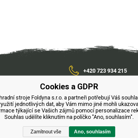
+420 723 934 215
Cookies a GDPR
/zahradnístroje
hradní stroje Foldyna s.r.o. a partneři potřebují Váš souhla
využití jednotlivých dat, aby Vám mimo jiné mohli ukazova
bchodní podmínky
Splátkový prodej ESSOX
Půjčovn
rmace týkající se Vašich zájmů pomocí personalizace re
Souhlas udělíte kliknutím na políčko "Ano, souhlasím".
Zamítnout vše
Ano, souhlasím