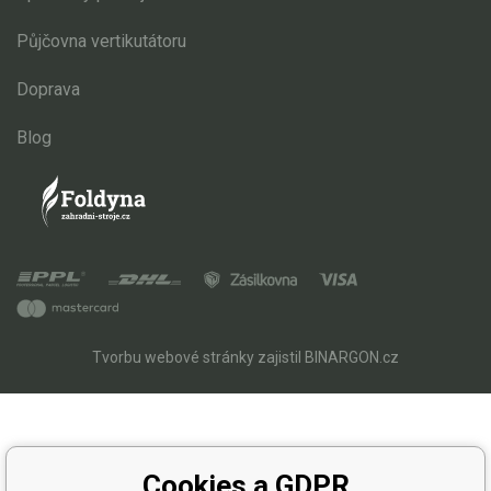
Půjčovna vertikutátoru
Doprava
Blog
Tvorbu webové stránky
zajistil
BINARGON.cz
Cookies a GDPR