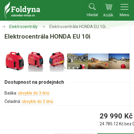
Hledat
Menu
Košík
Zahradní traktory
Elektrocentrály
Elektrocentrála HONDA EU 10i
Elektrocentrála HONDA EU 10i
Zahradní traktory
Zahradní ridery
Aku traktory
Příslušenství
Dostupnost na prodejnách
Sekačky
Baška:
obvykle do 3 dnů
Benzínové sekačky
Čeladná:
obvykle do 3 dnů
Akumulátorové sekačky
29 990
Kč
Robotické sekačky
24 785.12
Kč bez 
Bubnové sekačky