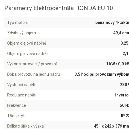
Parametry Elektrocentrála HONDA EU 10i
Aku křovinořezy a vyžínače
Aku pily
Typ motoru
benzínový 4-taktn
Aku sekačky
Zdvihový objem
49,4 cc
Aku STIHL
Objem olejové náplně
0,25 
Aku AL-KO
Objem palivové nádrže
2,1 
Štípačka na dřevo
Výkon startovací / provozní
1 kW / 0,9 k
Doba provozu na jednu nádrž
3,5 hod při provozním výkon
VARI
Výstupní napětí
230 
VARI malotraktory
Regulace napětí
inverto
VARI multifunkční nosiče
Frekvence
50 H
Sněhové frézy
Třída krytí
IP 2
Délka x šířka x výška
451 x 242 x 379 m
Vertikutátory