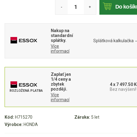
Mulčovače
Do košík
-
+
Křovinořezy a vyžínače
Nakup na
standardní
Benzínové křovinořezy a vyžínače
splátky.
Splátková kalkulačka
Aku křovinořezy a vyžínače
Více
informací
Motorové pily
Zaplať jen
Benzínové pily
1/4 ceny a
zbytek
4 x 7 497.50 K
Aku pily
později.
Bez navýšení!
ROZLOŽENÁ PLATBA
Více
Elektrické pily
informací
Jednoruční pily
Vyvětvovací pily
Kód:
H715270
Záruka:
5 let
Výrobce:
HONDA
AKU zahradní technika