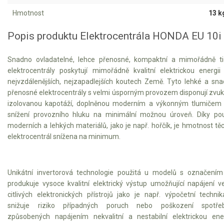
Hmotnost
13 k
Kultivátory
Popis produktu Elektrocentrála HONDA EU 10i
Nůžky na živý plot
Snadno ovladatelné, lehce přenosné, kompaktní a mimořádně t
Vysavače a foukače
elektrocentrály poskytují mimořádně kvalitní elektrickou energii
nejvzdálenějších, nejzapadlejších koutech Země. Tyto lehké a sn
Elektrocentrály
přenosné elektrocentrály s velmi úsporným provozem disponují zvu
izolovanou kapotáží, doplněnou moderním a výkonným tlumičem
snížení provozního hluku na minimální možnou úroveň. Díky pou
Štěpkovače a drtiče
moderních a lehkých materiálů, jako je např. hořčík, je hmotnost tě
elektrocentrál snížena na minimum.
Elektrické skútry
Elektrické tříkolky
Unikátní invertorová technologie použitá u modelů s označení
produkuje vysoce kvalitní elektrický výstup umožňující napájení v
Elektrické tříkolky pro seniory
citlivých elektronických přístrojů jako je např. výpočetní techni
Elektrické tříkolky pracovní
snižuje riziko případných poruch nebo poškození spotřeb
způsobených napájením nekvalitní a nestabilní elektrickou ener