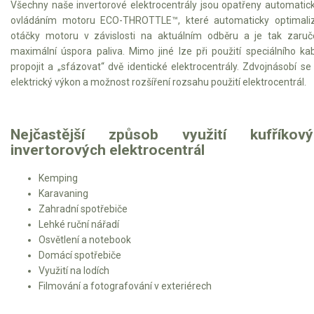
Všechny naše invertorové elektrocentrály jsou opatřeny automati
Elektrické čtyřkolky
ovládáním motoru ECO-THROTTLE™, které automaticky optimaliz
otáčky motoru v závislosti na aktuálním odběru a je tak zaru
Náhradní díly
maximální úspora paliva. Mimo jiné lze při použití speciálního ka
propojit a „sfázovat“ dvě identické elektrocentrály. Zdvojnásobí se
Náhradní díly pro motorové pily
elektrický výkon a možnost rozšíření rozsahu použití elektrocentrál.
Zahradní traktory
Řetězové pily
Nejčastější způsob využití kufříkový
Náhradní díly pro křovinořezy
invertorových elektrocentrál
Náhradní díly pro sekačky
Kemping
Karavaning
Zahradní spotřebiče
Lehké ruční nářadí
Osvětlení a notebook
Domácí spotřebiče
Využití na lodích
Filmování a fotografování v exteriérech