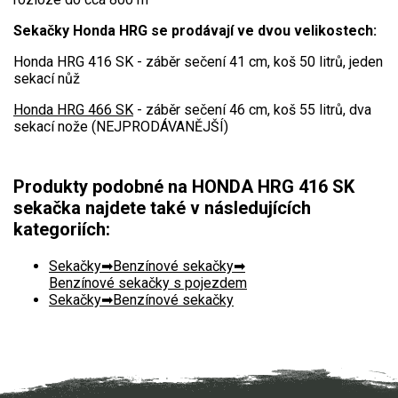
VARI multifunkční nosiče
Sekačky Honda HRG se prodávají ve dvou velikostech:
Sněhové frézy
Honda HRG 416 SK - záběr sečení 41 cm, koš 50 litrů, jeden
sekací nůž
Vertikutátory
Honda HRG 466 SK
- záběr sečení 46 cm, koš 55 litrů, dva
sekací nože (NEJPRODÁVANĚJŠÍ)
Kultivátory
Nůžky na živý plot
Produkty podobné na HONDA HRG 416 SK
sekačka najdete také v následujících
Vysavače a foukače
kategoriích:
Elektrocentrály
Sekačky
Benzínové sekačky
Benzínové sekačky s pojezdem
Štěpkovače a drtiče
Sekačky
Benzínové sekačky
Elektrické skútry
Elektrické tříkolky