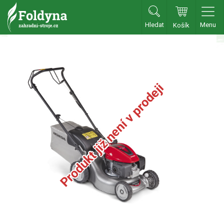
Hledat
Menu
Košík
Zahradní traktory
Zahradní traktory
Zahradní ridery
Produkt již není v prodeji
Aku traktory
Příslušenství
Sekačky
Benzínové sekačky
Benzínové sekačky s pojezdem
Benzínové sekačky bez pojezdu
Benzínové sekačky se startérem