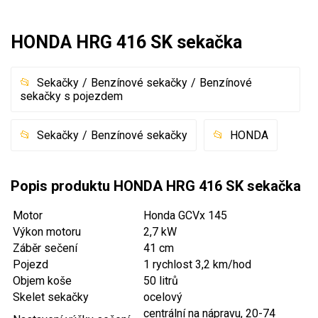
Akumulátorové sekačky
HONDA HRG 416 SK sekačka
Robotické sekačky
Bubnové sekačky
Sekačky
Benzínové sekačky
Benzínové
Mulčovače
sekačky s pojezdem
Křovinořezy a vyžínače
Sekačky
Benzínové sekačky
HONDA
Benzínové křovinořezy a vyžínače
Popis produktu HONDA HRG 416 SK sekačka
Aku křovinořezy a vyžínače
Motor
Honda GCVx 145
Motorové pily
Výkon motoru
2,7 kW
Záběr sečení
41 cm
Benzínové pily
Pojezd
1 rychlost 3,2 km/hod
Objem koše
50 litrů
Aku pily
Skelet sekačky
ocelový
Elektrické pily
centrální na nápravu, 20-74