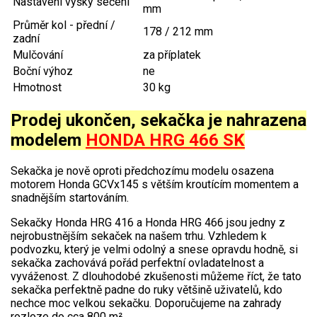
Nastavení výšky sečení
mm
Jednoruční pily
Průměr kol - přední /
178 / 212 mm
Vyvětvovací pily
zadní
Mulčování
za příplatek
AKU zahradní technika
Boční výhoz
ne
Hmotnost
30 kg
Aku křovinořezy a vyžínače
Prodej ukončen, sekačka je nahrazena
Aku pily
modelem
HONDA HRG 466 SK
Aku sekačky
Sekačka je nově oproti předchozímu modelu osazena
Aku STIHL
motorem Honda GCVx145 s větším kroutícím momentem a
Aku AL-KO
snadnějším startováním.
Sekačky Honda HRG 416 a Honda HRG 466 jsou jedny z
Štípačka na dřevo
nejrobustnějším sekaček na našem trhu. Vzhledem k
podvozku, který je velmi odolný a snese opravdu hodně, si
sekačka zachovává pořád perfektní ovladatelnost a
VARI
vyváženost. Z dlouhodobé zkušenosti můžeme říct, že tato
sekačka perfektně padne do ruky většině uživatelů, kdo
VARI malotraktory
nechce moc velkou sekačku. Doporučujeme na zahrady
rozloze do cca 800 m²