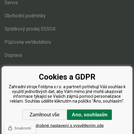
Servis
Obchodní podmínky
Splátkový prodej ESSOX
Půjčovna vertikutátoru
Doprava
Blog
Cookies a GDPR
Zahradní stroje Foldyna s.r.o. a partneři potřebují Váš souhlas k
využití jednotlivých dat, aby Vám mimo jiné mohli ukazovat
informace týkající se Vašich zájmů pomocí personalizace
reklam. Souhlas udělíte kliknutím na políčko "Ano, souhlasím".
Zamítnout vše
Ano, souhlasím
Podrobné nastavení s vysvětlením zde
Soukromí
Eshopy
a
webové stránky
od
BINARGON.cz