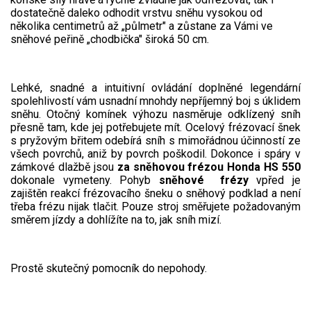
Vertikutátory
dostatečně daleko odhodit vrstvu sněhu vysokou od
několika centimetrů až „půlmetr" a zůstane za Vámi ve
Kultivátory
sněhové peřině „chodbička" široká 50 cm.
Nůžky na živý plot
Lehké, snadné a intuitivní ovládání doplněné legendární
Vysavače a foukače
spolehlivostí vám usnadní mnohdy nepříjemný boj s úklidem
sněhu. Otočný komínek výhozu nasměruje odklízený sníh
přesně tam, kde jej potřebujete mít. Ocelový frézovací šnek
Elektrocentrály
s pryžovým břitem odebírá sníh s mimořádnou účinností ze
všech povrchů, aniž by povrch poškodil. Dokonce i spáry v
Štěpkovače a drtiče
zámkové dlažbě jsou
za sněhovou frézou Honda HS 550
dokonale vymeteny. Pohyb
sněhové frézy
vpřed je
Elektrické skútry
zajištěn reakcí frézovacího šneku o sněhový podklad a není
třeba frézu nijak tlačit. Pouze stroj směřujete požadovaným
směrem jízdy a dohlížíte na to, jak sníh mizí.
Elektrické tříkolky
Elektrické tříkolky pro seniory
Prostě skutečný pomocník do nepohody.
Elektrické tříkolky pracovní