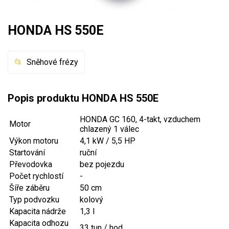
Mulčovače
HONDA HS 550E
Křovinořezy a vyžínače
Benzínové křovinořezy a vyžínače
Sněhové frézy
Aku křovinořezy a vyžínače
Popis produktu HONDA HS 550E
Motorové pily
HONDA GC 160, 4-takt, vzduchem
Motor
chlazený 1 válec
Benzínové pily
Výkon motoru
4,1 kW / 5,5 HP
Aku pily
Startování
ruční
Elektrické pily
Převodovka
bez pojezdu
Počet rychlostí
-
Jednoruční pily
Šíře záběru
50 cm
Vyvětvovací pily
Typ podvozku
kolový
Kapacita nádrže
1,3 l
AKU zahradní technika
Kapacita odhozu
33 tun / hod.