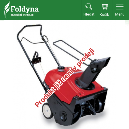
Hledat
Menu
Košík
Zahradní traktory
Zahradní traktory
Zahradní ridery
Produkt již není v prodeji
Aku traktory
Příslušenství
Sekačky
Benzínové sekačky
Akumulátorové sekačky
Robotické sekačky
Bubnové sekačky