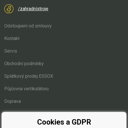
/zahradnístroje
Odstoupení od smlouvy
Kontakt
Servis
Obchodní podmínky
Splátkový prodej ESSOX
Půjčovna vertikutátoru
Doprava
Blog
Cookies a GDPR