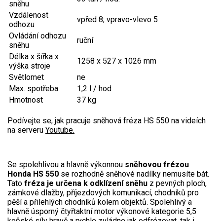
sněhu
Vzdálenost
Aku křovinořezy a vyžínače
vpřed 8; vpravo-vlevo 5
odhozu
Aku pily
Ovládání odhozu
ruční
sněhu
Aku sekačky
Délka x šířka x
1258 x 527 x 1026 mm
výška stroje
Aku STIHL
Světlomet
ne
Aku AL-KO
Max. spotřeba
1,2 l / hod
Hmotnost
37 kg
Štípačka na dřevo
Podívejte se, jak pracuje sněhová fréza HS 550 na videích
VARI
na serveru
Youtube.
VARI malotraktory
Se spolehlivou a hlavně výkonnou
sněhovou frézou
VARI multifunkční nosiče
Honda HS 550
se rozhodně sněhové nadílky nemusíte bát.
Tato
fréza je určena k odklízení sněhu
z pevných ploch,
zámkové dlažby, příjezdových komunikací, chodníků pro
Sněhové frézy
pěší a přilehlých chodníků kolem objektů. Spolehlivý a
hlavně úsporný čtyřtaktní motor výkonové kategorie 5,5
koňské síly hravě a rychle zvládne jak odfrézovat, tak i