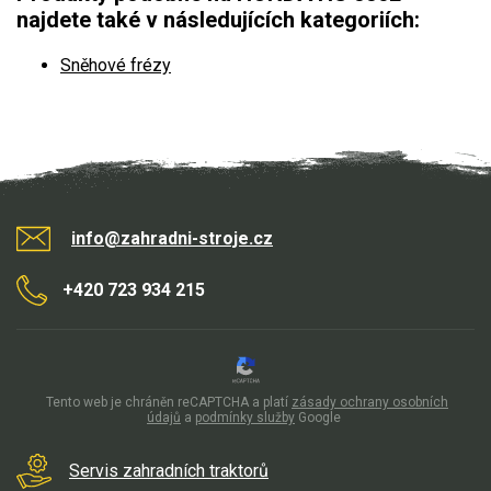
najdete také v následujících kategoriích:
Sněhové frézy
info@zahradni-stroje.cz
+420 723 934 215
Tento web je chráněn reCAPTCHA a platí
zásady ochrany osobních
údajů
a
podmínky služby
Google
Servis zahradních traktorů